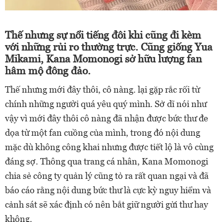
Thế nhưng sự nổi tiếng đôi khi cũng đi kèm
với những rủi ro thường trực. Cũng giống Yua
Mikami, Kana Momonogi sở hữu lượng fan
hâm mộ đông đảo.
Thế nhưng mới đây thôi, cô nàng. lại gặp rắc rối từ
chính những người quá yêu quý mình. Sở dĩ nói như
vậy vì mới đây thôi cô nàng đã nhận được bức thư đe
dọa từ một fan cuồng của mình, trong đó nội dung
mặc dù không công khai nhưng được tiết lộ là vô cùng
đáng sợ. Thông qua trang cá nhân, Kana Momonogi
chia sẻ công ty quản lý cũng tỏ ra rất quan ngại và đã
báo cáo rằng nội dung bức thư là cực kỳ nguy hiểm và
cảnh sát sẽ xác định có nên bắt giữ người gửi thư hay
không.