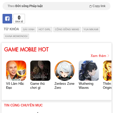
Theo
Đời sống Pháp luật
Copy link
0
CHIA SẺ
TỪ KHÓA
GÁI XINH
HOT GIRL
CỘNG ĐỒNG MẠNG
YUA MIKAMI
KANA MOMONOGI
GAME MOBILE HOT
Xem thêm
Võ Lâm Hắc
Game thủ
Zenless Zone
Wuthering
Thiên 
Đạo
chơi gì
Zero
Waves
Origin
TIN CÙNG CHUYÊN MỤC