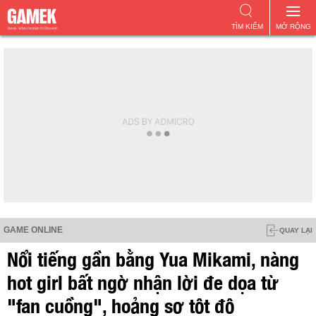
TÌM KIẾM
MỞ RỘNG
GAME ONLINE
QUAY LẠI
Nổi tiếng gần bằng Yua Mikami, nàng
hot girl bất ngờ nhận lời đe dọa từ
"fan cuồng", hoảng sợ tột độ