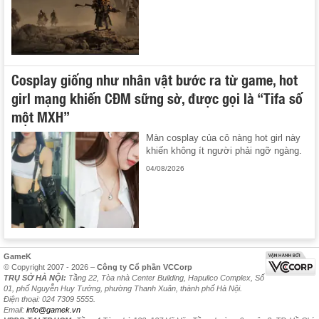
Cosplay giống như nhân vật bước ra từ game, hot
girl mạng khiến CĐM sững sờ, được gọi là “Tifa số
một MXH”
Màn cosplay của cô nàng hot girl này
khiến không ít người phải ngỡ ngàng.
04/08/2026
GameK
© Copyright 2007 - 2026 –
Công ty Cổ phần VCCorp
TRỤ SỞ HÀ NỘI:
Tầng 22, Tòa nhà Center Building, Hapulico Complex, Số
01, phố Nguyễn Huy Tưởng, phường Thanh Xuân, thành phố Hà Nội.
Điện thoại: 024 7309 5555.
Email:
info@gamek.vn