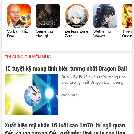
Võ Lâm Hắc
Game thủ
Zenless Zone
Wuthering
Thiên 
Đạo
chơi gì
Zero
Waves
Origin
TIN CÙNG CHUYÊN MỤC
15 tuyệt kỹ mang tính biểu tượng nhất Dragon Ball
Dưới đây là 15 chiêu thức mang tính
biểu tượng nhất Dragon Ball, không
chỉ ...
08/08/2026
Xuất hiện mỹ nhân 16 tuổi cao 1m70, từ ngũ quan
đến khung xương đều xuất sắc: Hoá ra là con Hoa