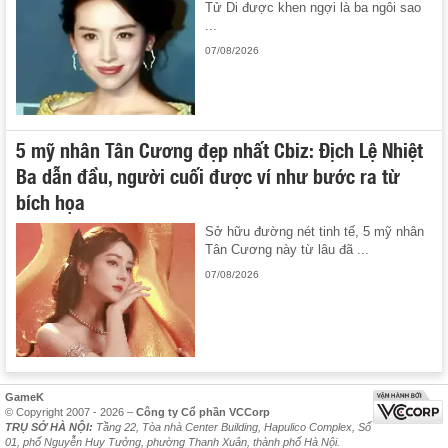
Tử Di được khen ngợi là ba ngôi sao
...
07/08/2026
5 mỹ nhân Tân Cương đẹp nhất Cbiz: Địch Lệ Nhiệt
Ba dẫn đầu, người cuối được ví như bước ra từ
bích họa
Sở hữu đường nét tinh tế, 5 mỹ nhân
Tân Cương này từ lâu đã ...
07/08/2026
GameK
© Copyright 2007 - 2026 –
Công ty Cổ phần VCCorp
TRỤ SỞ HÀ NỘI:
Tầng 22, Tòa nhà Center Building, Hapulico Complex, Số
01, phố Nguyễn Huy Tưởng, phường Thanh Xuân, thành phố Hà Nội.