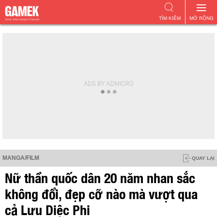
TÌM KIẾM
MỞ RỘNG
MANGA/FILM
QUAY LẠI
Nữ thần quốc dân 20 năm nhan sắc
không đổi, đẹp cỡ nào mà vượt qua
cả Lưu Diệc Phi