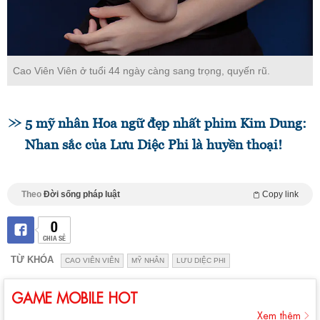
Cao Viên Viên ở tuổi 44 ngày càng sang trọng, quyến rũ.
5 mỹ nhân Hoa ngữ đẹp nhất phim Kim Dung:
Nhan sắc của Lưu Diệc Phi là huyền thoại!
Theo
Đời sống pháp luật
Copy link
0
CHIA SẺ
TỪ KHÓA
CAO VIÊN VIÊN
MỸ NHÂN
LƯU DIỆC PHI
GAME MOBILE HOT
Xem thêm