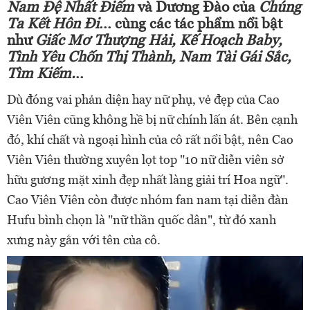
Nam Đệ Nhất Điếm
và Dương Đào của
Chúng
Ta Kết Hôn Đi
... cùng các tác phẩm nổi bật
như
Giấc Mơ Thượng Hải, Kế Hoạch Baby,
Tình Yêu Chốn Thị Thành, Nam Tài Gái Sắc,
Tìm Kiếm.
..
Dù đóng vai phản diện hay nữ phụ, vẻ đẹp của Cao
Viên Viên cũng không hề bị nữ chính lấn át. Bên cạnh
đó, khí chất và ngoại hình của cô rất nổi bật, nên Cao
Viên Viên thường xuyên lọt top "10 nữ diễn viên sở
hữu gương mặt xinh đẹp nhất làng giải trí Hoa ngữ".
Cao Viên Viên còn được nhóm fan nam tại diễn đàn
Hufu bình chọn là "nữ thần quốc dân", từ đó xanh
xưng này gắn với tên của cô.