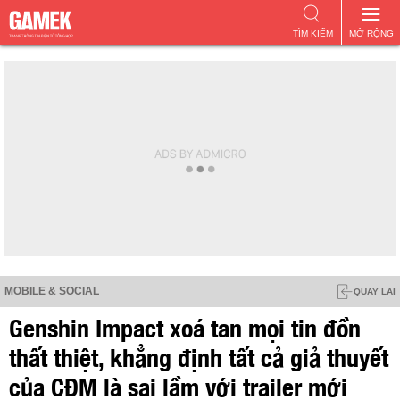
TÌM KIẾM
MỞ RỘNG
MOBILE & SOCIAL
QUAY LẠI
Genshin Impact xoá tan mọi tin đồn
thất thiệt, khẳng định tất cả giả thuyết
của CĐM là sai lầm với trailer mới