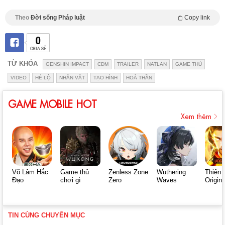
Theo
Đời sống Pháp luật
Copy link
0
CHIA SẺ
TỪ KHÓA
GENSHIN IMPACT
CĐM
TRAILER
NATLAN
GAME THỦ
VIDEO
HÉ LỘ
NHÂN VẬT
TẠO HÌNH
HOẢ THẦN
GAME MOBILE HOT
Xem thêm
Võ Lâm Hắc
Game thủ
Zenless Zone
Wuthering
Thiên 
Đạo
chơi gì
Zero
Waves
Origin
TIN CÙNG CHUYÊN MỤC