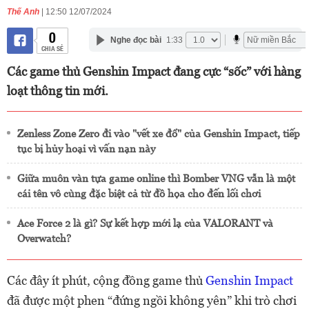
Thế Anh
| 12:50 12/07/2024
0
Nghe đọc bài
1:33
CHIA SẺ
Các game thủ Genshin Impact đang cực “sốc” với hàng
loạt thông tin mới.
Zenless Zone Zero đi vào "vết xe đổ" của Genshin Impact, tiếp
tục bị hủy hoại vì vấn nạn này
Giữa muôn vàn tựa game online thì Bomber VNG vẫn là một
cái tên vô cùng đặc biệt cả từ đồ họa cho đến lối chơi
Ace Force 2 là gì? Sự kết hợp mới lạ của VALORANT và
Overwatch?
Các đây ít phút, cộng đồng game thủ
Genshin Impact
đã được một phen “đứng ngồi không yên” khi trò chơi