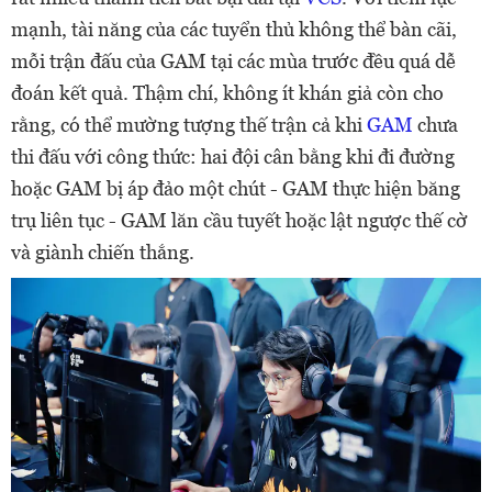
mạnh, tài năng của các tuyển thủ không thể bàn cãi,
mỗi trận đấu của GAM tại các mùa trước đều quá dễ
đoán kết quả. Thậm chí, không ít khán giả còn cho
rằng, có thể mường tượng thế trận cả khi
GAM
chưa
thi đấu với công thức: hai đội cân bằng khi đi đường
hoặc GAM bị áp đảo một chút - GAM thực hiện băng
trụ liên tục - GAM lăn cầu tuyết hoặc lật ngược thế cờ
và giành chiến thắng.