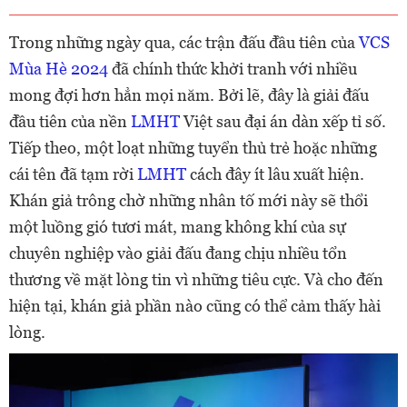
Trong những ngày qua, các trận đấu đầu tiên của
VCS
Mùa Hè 2024
đã chính thức khởi tranh với nhiều
mong đợi hơn hẳn mọi năm. Bởi lẽ, đây là giải đấu
đầu tiên của nền
LMHT
Việt sau đại án dàn xếp tỉ số.
Tiếp theo, một loạt những tuyển thủ trẻ hoặc những
cái tên đã tạm rời
LMHT
cách đây ít lâu xuất hiện.
Khán giả trông chờ những nhân tố mới này sẽ thổi
một luồng gió tươi mát, mang không khí của sự
chuyên nghiệp vào giải đấu đang chịu nhiều tổn
thương về mặt lòng tin vì những tiêu cực. Và cho đến
hiện tại, khán giả phần nào cũng có thể cảm thấy hài
lòng.