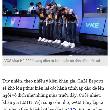
VCS Mùa Hè 2024 đang diễn ra khá suôn sẻ tính đến hiện tại
Tuy nhiên, theo nhiều ý kiến khán giả, GAM Esports
sẽ khó lòng thực hiện lại các hành trình áp đảo để lên
ngôi vô địch như những mùa trước đây. Có lẽ nhiều
khán giả LMHT Việt cũng còn nhớ, GAM từng lập ra
rất nhiều thành tích bất bại dài tại
VCS
. Với tiềm lực