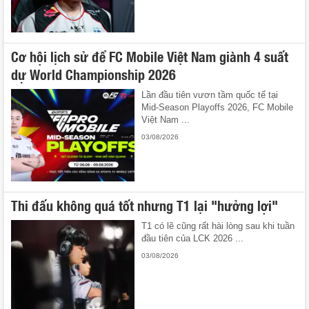
Cơ hội lịch sử để FC Mobile Việt Nam giành 4 suất
dự World Championship 2026
Lần đầu tiên vươn tầm quốc tế tại
Mid-Season Playoffs 2026, FC Mobile
Việt Nam ...
03/08/2026
Thi đấu không quá tốt nhưng T1 lại "hưởng lợi"
T1 có lẽ cũng rất hài lòng sau khi tuần
đầu tiên của LCK 2026 ...
03/08/2026