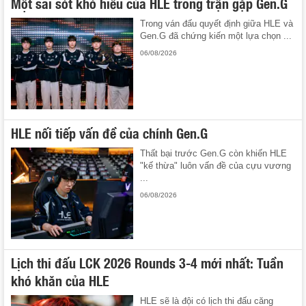
Một sai sót khó hiểu của HLE trong trận gặp Gen.G
Trong ván đấu quyết định giữa HLE và
Gen.G đã chứng kiến một lựa chọn ...
06/08/2026
HLE nối tiếp vấn đề của chính Gen.G
Thất bại trước Gen.G còn khiến HLE
"kế thừa" luôn vấn đề của cựu vương
...
06/08/2026
Lịch thi đấu LCK 2026 Rounds 3-4 mới nhất: Tuần
khó khăn của HLE
HLE sẽ là đội có lịch thi đấu căng