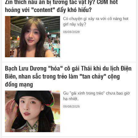
Zin thích nấu ăn bị tương tác vật lý? CĐM hốt
hoảng với "content" đầy khó hiểu?
Có chuyện gì xảy ra với cô nàng hot
girl này vậy?
06/08/2026
Bạch Lưu Dương "hóa" cô gái Thái khi du lịch Điện
Biên, nhan sắc trong trẻo làm "tan chảy" cộng
đồng mạng
Gu "gái xinh trong trẻo" chưa bao giờ
hạ nhiệt.
06/08/2026