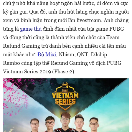
chú ý nhờ khả năng hoạt ngôn hài hước, dí dỏm và cực
kỳ gần gũi. Qua đó, anh thu hút hàng chục nghìn người
xem và bình luận trong mỗi lần livestream. Anh chàng
từng là
game thủ
đình đám nhất của tựa game PUBG
và đồng thời cũng là thành viên chủ chốt của Team
Refund Gaming trứ danh bên cạnh nhiều cái tên máu
mặt khác như:
Độ Mixi
, Nhism, QNT, DJchip…
Rambo cùng tập thể Refund Gaming vô địch PUBG
Vietnam Series 2019 (Phase 2).