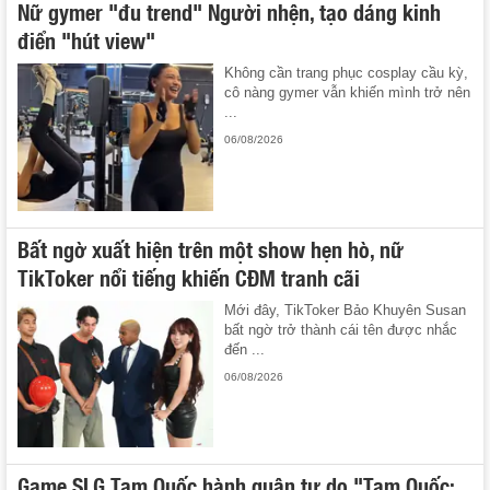
Nữ gymer "đu trend" Người nhện, tạo dáng kinh
điển "hút view"
Không cần trang phục cosplay cầu kỳ,
cô nàng gymer vẫn khiến mình trở nên
...
06/08/2026
Bất ngờ xuất hiện trên một show hẹn hò, nữ
TikToker nổi tiếng khiến CĐM tranh cãi
Mới đây, TikToker Bảo Khuyên Susan
bất ngờ trở thành cái tên được nhắc
đến ...
06/08/2026
Game SLG Tam Quốc hành quân tự do "Tam Quốc: