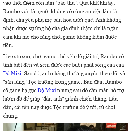
vào thời điểm còn làm "báo thủ". Quá khứ khi ấy,
Rambo vốn là người không có công ăn việc làm ổn
định, chủ yếu phụ mẹ bán hoa dưới quê. Anh không
nhận được sự ủng hộ của gia đình thậm chí là ngăn
cấm khi mẹ cho rằng chơi game không kiếm được
tiền.
Live stream, chơi game chủ yếu để giải trí, Rambo vô
tình biết đến và xem được các buổi phát sóng của của
Độ Mixi
. Sau đó, anh chàng thường xuyên theo dõi và
"săn lùng" Tộc trưởng trong game. Ban đầu, Rambo
cố gắng hạ gục
Độ Mixi
nhưng sau đó cần mẫn hỗ trợ,
lượm đồ để giúp "đàn anh" giành chiến thắng. Lâu
dần, cái tên này được Tộc trưởng để ý tới, rủ chơi
chung.