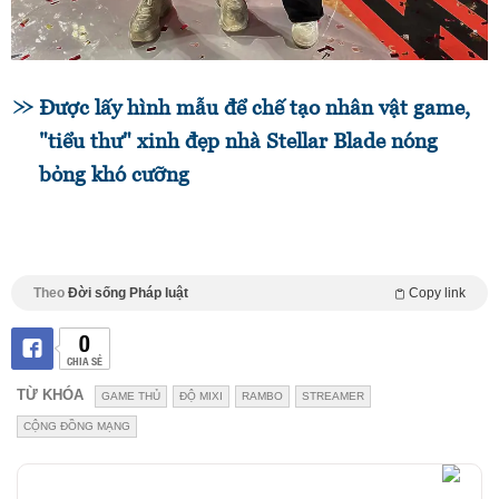
Được lấy hình mẫu để chế tạo nhân vật game,
"tiểu thư" xinh đẹp nhà Stellar Blade nóng
bỏng khó cưỡng
Theo
Đời sống Pháp luật
Copy link
0
CHIA SẺ
TỪ KHÓA
GAME THỦ
ĐỘ MIXI
RAMBO
STREAMER
CỘNG ĐỒNG MẠNG