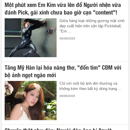
Một phút xem Em Kim vừa lên đồ Người nhện vừa
đánh Pick, gái xinh chưa bao giờ cạn "content"!
Giữa hàng loạt những gương mặt xinh
đẹp xuất hiện trên sân tập Pickleball,
"Em ...
06/08/2026
Tăng Mỹ Hàn lại hóa nàng thơ, "đốn tim" CĐM với
bộ ảnh ngọt ngào mới
Chỉ với một bộ ảnh đời thường và
không kèm theo bất kỳ dòng trạng ...
06/08/2026
Chuyện thật như đùa: Người đàn ông bị "quét