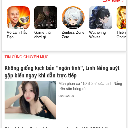
Xem thêm
Võ Lâm Hắc
Game thủ
Zenless Zone
Wuthering
Thiên 
Đạo
chơi gì
Zero
Waves
Origin
TIN CÙNG CHUYÊN MỤC
Không giống kịch bản "ngôn tình", Linh Nắng suýt
gặp biến ngay khi dẫn trực tiếp
Màn phản xạ "10 điểm" của Linh Nắng
trên sân bóng rổ.
06/08/2026