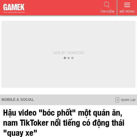
TÌM KIẾM
MỞ RỘNG
MOBILE & SOCIAL
QUAY LẠI
Hậu video "bóc phốt" một quán ăn,
nam TikToker nổi tiếng có động thái
"quay xe"