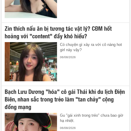
Zin thích nấu ăn bị tương tác vật lý? CĐM hốt
hoảng với "content" đầy khó hiểu?
Có chuyện gì xảy ra với cô nàng hot
girl này vậy?
06/08/2026
Bạch Lưu Dương "hóa" cô gái Thái khi du lịch Điện
Biên, nhan sắc trong trẻo làm "tan chảy" cộng
đồng mạng
Gu "gái xinh trong trẻo" chưa bao giờ
hạ nhiệt.
06/08/2026