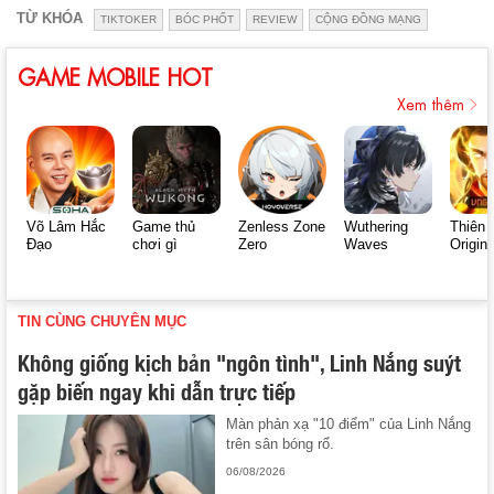
TỪ KHÓA
TIKTOKER
BÓC PHỐT
REVIEW
CỘNG ĐỒNG MẠNG
GAME MOBILE HOT
Xem thêm
Võ Lâm Hắc
Game thủ
Zenless Zone
Wuthering
Thiên 
Đạo
chơi gì
Zero
Waves
Origin
TIN CÙNG CHUYÊN MỤC
Không giống kịch bản "ngôn tình", Linh Nắng suýt
gặp biến ngay khi dẫn trực tiếp
Màn phản xạ "10 điểm" của Linh Nắng
trên sân bóng rổ.
06/08/2026