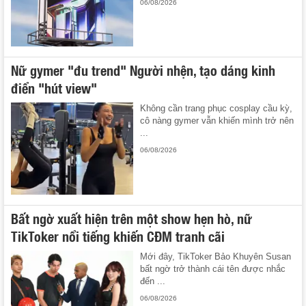
06/08/2026
Nữ gymer "đu trend" Người nhện, tạo dáng kinh
điển "hút view"
Không cần trang phục cosplay cầu kỳ,
cô nàng gymer vẫn khiến mình trở nên
...
06/08/2026
Bất ngờ xuất hiện trên một show hẹn hò, nữ
TikToker nổi tiếng khiến CĐM tranh cãi
Mới đây, TikToker Bảo Khuyên Susan
bất ngờ trở thành cái tên được nhắc
đến ...
06/08/2026