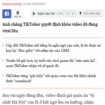
Hoàng Dương
| 14:48 23/03/2024
0
Nghe đọc bài
1:28
CHIA SẺ
Anh chàng TikToker quyết định khóa video dù đang
viral lớn.
Cặp đôi TikToker nổi tiếng bị nghi ngờ rạn nứt, lý do thực sự
hay lại "đùa giỡn" với niềm tin của CĐM
Tuyên bố già hơn 25 tuổi còn chơi game thì "nên xem lại",
nam TikToker nhận vô số gạch đá
TikToker từng "gây hấn" với quán cơm của Độ Mixi chính
thức "comeback"
Sau vài ngày đăng đàn, video đánh giá quán ăn "tệ
nhất Hà Nội" của H.S bất ngờ lên xu hướng, nhận