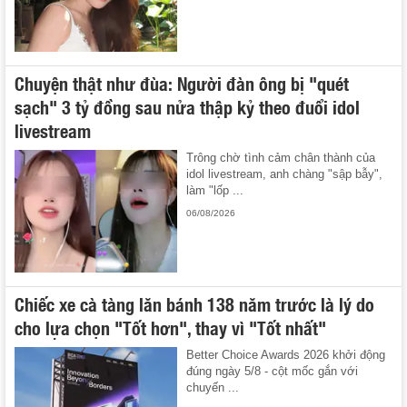
Chuyện thật như đùa: Người đàn ông bị "quét
sạch" 3 tỷ đồng sau nửa thập kỷ theo đuổi idol
livestream
Trông chờ tình cảm chân thành của
idol livestream, anh chàng "sập bẫy",
làm "lốp ...
06/08/2026
Chiếc xe cà tàng lăn bánh 138 năm trước là lý do
cho lựa chọn "Tốt hơn", thay vì "Tốt nhất"
Better Choice Awards 2026 khởi động
đúng ngày 5/8 - cột mốc gắn với
chuyến ...