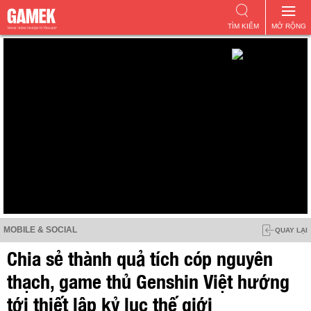
TÌM KIẾM
MỞ RỘNG
MOBILE & SOCIAL
QUAY LẠI
Chia sẻ thành quả tích cóp nguyên
thạch, game thủ Genshin Việt hướng
tới thiết lập kỷ lục thế giới