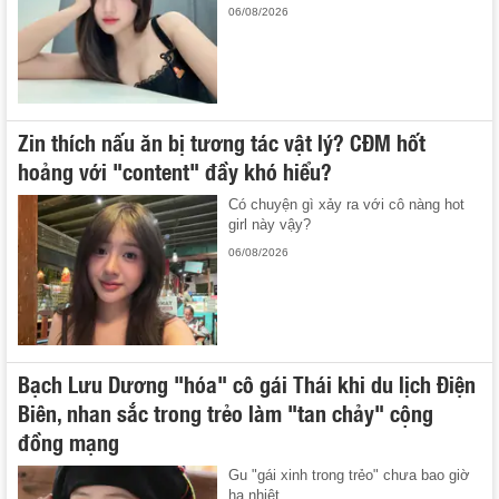
06/08/2026
Zin thích nấu ăn bị tương tác vật lý? CĐM hốt
hoảng với "content" đầy khó hiểu?
Có chuyện gì xảy ra với cô nàng hot
girl này vậy?
06/08/2026
Bạch Lưu Dương "hóa" cô gái Thái khi du lịch Điện
Biên, nhan sắc trong trẻo làm "tan chảy" cộng
đồng mạng
Gu "gái xinh trong trẻo" chưa bao giờ
hạ nhiệt.