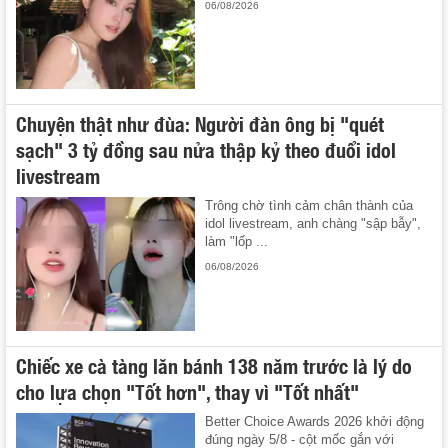
06/08/2026
Chuyện thật như đùa: Người đàn ông bị "quét
sạch" 3 tỷ đồng sau nửa thập kỷ theo đuổi idol
livestream
Trông chờ tình cảm chân thành của
idol livestream, anh chàng "sập bẫy",
làm "lốp ...
06/08/2026
Chiếc xe cà tàng lăn bánh 138 năm trước là lý do
cho lựa chọn "Tốt hơn", thay vì "Tốt nhất"
Better Choice Awards 2026 khởi động
đúng ngày 5/8 - cột mốc gắn với