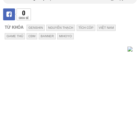
0
CHIA SẺ
TỪ KHÓA
GENSHIN
NGUYÊN THẠCH
TÍCH CÓP
VIỆT NAM
GAME THỦ
CĐM
BANNER
MIHOYO