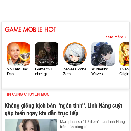
GAME MOBILE HOT
Xem thêm
Võ Lâm Hắc
Game thủ
Zenless Zone
Wuthering
Thiên 
Đạo
chơi gì
Zero
Waves
Origin
TIN CÙNG CHUYÊN MỤC
Không giống kịch bản "ngôn tình", Linh Nắng suýt
gặp biến ngay khi dẫn trực tiếp
Màn phản xạ "10 điểm" của Linh Nắng
trên sân bóng rổ.