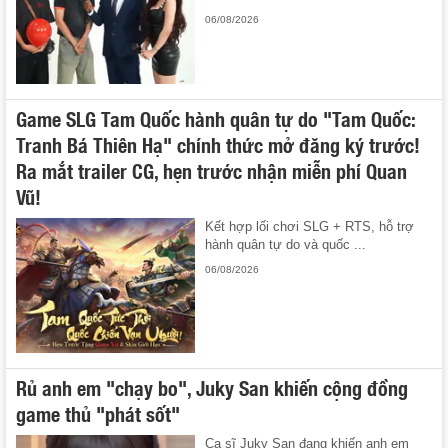
06/08/2026
Game SLG Tam Quốc hành quân tự do "Tam Quốc:
Tranh Bá Thiên Hạ" chính thức mở đăng ký trước!
Ra mắt trailer CG, hẹn trước nhận miễn phí Quan
Vũ!
Kết hợp lối chơi SLG + RTS, hỗ trợ
hành quân tự do và quốc ...
06/08/2026
Rủ anh em "chạy bo", Juky San khiến cộng đồng
game thủ "phát sốt"
Ca sĩ Juky San đang khiến anh em