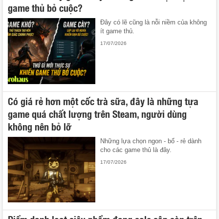
game thủ bỏ cuộc?
Đây có lẽ cũng là nỗi niềm của không
ít game thủ.
17/07/2026
Có giá rẻ hơn một cốc trà sữa, đây là những tựa
game quá chất lượng trên Steam, người dùng
không nên bỏ lỡ
Những lựa chọn ngon - bổ - rẻ dành
cho các game thủ là đây.
17/07/2026