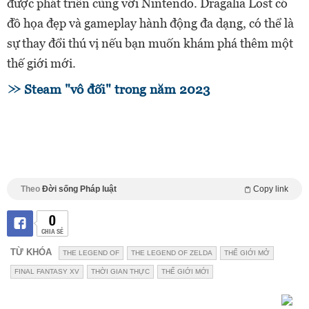
được phát triển cùng với Nintendo. Dragalia Lost có
đồ họa đẹp và gameplay hành động đa dạng, có thể là
sự thay đổi thú vị nếu bạn muốn khám phá thêm một
thế giới mới.
Steam "vô đối" trong năm 2023
Theo
Đời sống Pháp luật
Copy link
0
CHIA SẺ
TỪ KHÓA
THE LEGEND OF
THE LEGEND OF ZELDA
THẾ GIỚI MỞ
FINAL FANTASY XV
THỜI GIAN THỰC
THẾ GIỚI MỚI