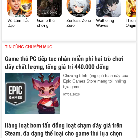
Võ Lâm Hắc
Game thủ
Zenless Zone
Wuthering
Thiên 
Đạo
chơi gì
Zero
Waves
Origin
TIN CÙNG CHUYÊN MỤC
Game thủ PC tiếp tục nhận miễn phí hai trò chơi
đầy chất lượng, tổng giá trị 440.000 đồng
Chương trình tặng quà tuần này của
Epic Games Store mang tới những
tựa game ...
07/08/2026
Hàng loạt bom tấn đồng loạt chạm đáy giá trên
Steam, đa dạng thể loại cho game thủ lựa chọn