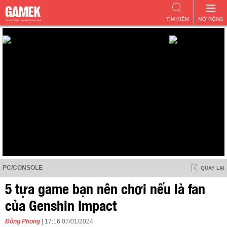
TÌM KIẾM
MỞ RỘNG
PC/CONSOLE
QUAY LẠI
5 tựa game bạn nên chơi nếu là fan
của Genshin Impact
Đông Phong
| 17:16 07/01/2024