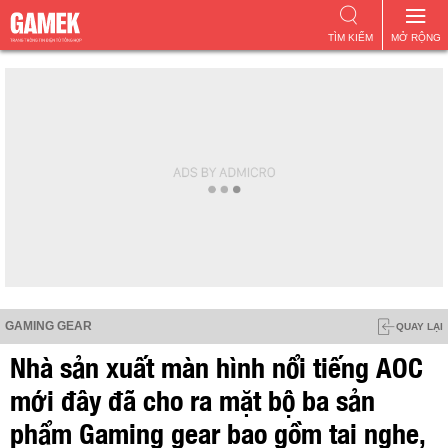
TÌM KIẾM
MỞ RỘNG
GAMING GEAR
QUAY LẠI
Nhà sản xuất màn hình nổi tiếng AOC
mới đây đã cho ra mặt bộ ba sản
phẩm Gaming gear bao gồm tai nghe,