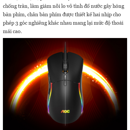
chống tràn, làm giảm nỗi lo vô tình đổ nước gây hỏng
bàn phím, chân bàn phím được thiết kế hai nhịp cho
phép 3 góc nghiêng khác nhau mang lại mức độ thoải
mái cao.