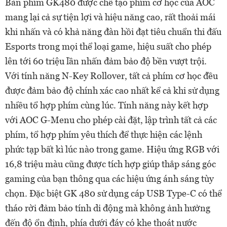
Bàn phím GK480 được chế tạo phím cơ học của AOC
mang lại cả sự tiện lợi và hiệu năng cao, rất thoải mái
khi nhấn và có khả năng đàn hồi đạt tiêu chuẩn thi đấu
Esports trong mọi thể loại game, hiệu suất cho phép
lên tới 60 triệu lần nhấn đảm bảo độ bền vượt trội.
Với tính năng N-Key Rollover, tất cả phím cơ học đều
được đảm bảo độ chính xác cao nhất kể cả khi sử dụng
nhiều tổ hợp phím cùng lúc. Tính năng này kết hợp
với AOC G-Menu cho phép cài đặt, lập trình tất cả các
phím, tổ hợp phím yêu thích để thực hiện các lệnh
phức tạp bất kì lúc nào trong game. Hiệu ứng RGB với
16,8 triệu màu cũng được tích hợp giúp thắp sáng góc
gaming của bạn thông qua các hiệu ứng ánh sáng tùy
chọn. Đặc biệt GK 480 sử dụng cáp USB Type-C có thể
tháo rời đảm bảo tính di động mà không ảnh hưởng
đến độ ổn định, phía dưới đáy có khe thoát nước