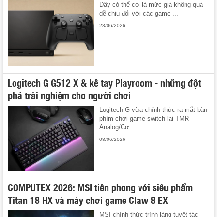
Đây có thể coi là mức giá không quá
dễ chịu đối với các game ...
23/06/2026
Logitech G G512 X & kê tay Playroom - những đột
phá trải nghiệm cho người chơi
Logitech G vừa chính thức ra mắt bàn
phím chơi game switch lai TMR
Analog/Cơ ...
08/06/2026
COMPUTEX 2026: MSI tiên phong với siêu phẩm
Titan 18 HX và máy chơi game Claw 8 EX
MSI chính thức trình làng tuyệt tác