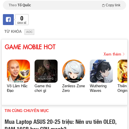
Theo
Tổ Quốc
Copy link
0
CHIA SẺ
TỪ KHÓA
AOC
GAME MOBILE HOT
Xem thêm
Võ Lâm Hắc
Game thủ
Zenless Zone
Wuthering
Thiên 
Đạo
chơi gì
Zero
Waves
Origin
TIN CÙNG CHUYÊN MỤC
Mua Laptop ASUS 20-25 triệu: Nên ưu tiên OLED,
RAM 16GB hay CPU mạnh?