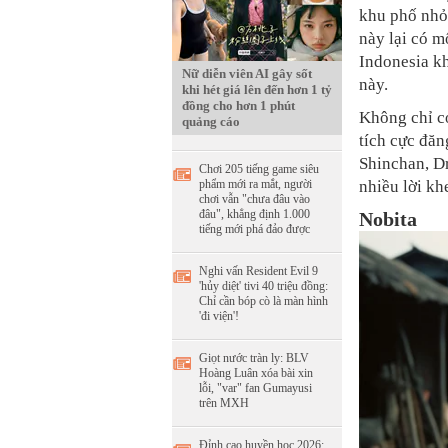
khu phố nhỏ
này lại có m
Indonesia kh
Nữ diễn viên AI gây sốt
này.
khi hét giá lên đến hơn 1 tỷ
đồng cho hơn 1 phút
Không chỉ c
quảng cáo
tích cực đăn
Shinchan, Dr
Chơi 205 tiếng game siêu
nhiều lời kh
phẩm mới ra mắt, người
chơi vẫn "chưa đâu vào
đâu", khẳng định 1.000
Nobita
tiếng mới phá đảo được
Nghi vấn Resident Evil 9
'hủy diệt' tivi 40 triệu đồng:
Chỉ cần bóp cò là màn hình
'đi viện'!
Giọt nước tràn ly: BLV
Hoàng Luân xóa bài xin
lỗi, "var" fan Gumayusi
trên MXH
Đỉnh cao huyền học 2026: