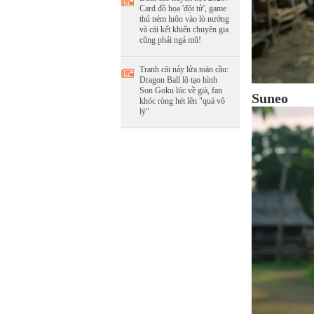
Card đồ họa 'đột tử', game
thủ ném luôn vào lò nướng
và cái kết khiến chuyên gia
cũng phải ngả mũ!
Tranh cãi nảy lửa toàn cầu:
Dragon Ball lộ tạo hình
Son Goku lúc về già, fan
Suneo
khóc ròng hét lên "quá vô
lý"