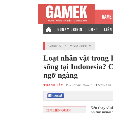
GAME 
GUNNY ORIGIN
LMHT
LIÊN
GAMEK
›
MANGA/FILM
Loạt nhân vật trong 
sống tại Indonesia? C
ngỡ ngàng
THANH TÂM
Phụ nữ Việt Nam |
15/12/2023 04
Nếu thay vì s
TIN LIÊN QUAN
những người x