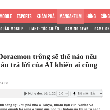
MOBILE
ESPORTS
KHÁM PHÁ
MANGA/FILM
HÓNG
CỘNG
 QUÂN MOBILE
LMHT: TỐC CHIẾN
GAMING GEAR
GAME ON
Doraemon trông sẽ thế nào nếu
âu trả lời của AI khiến ai cũng
:23 PM
1:22
Nghe đọc bài
inh sống tại khu phố nhỏ ở Tokyo, nhóm bạn của Nobita và
ung quanh lại sống ở vùng quê nhỏ tại Indonesia thì sẽ ra sao?