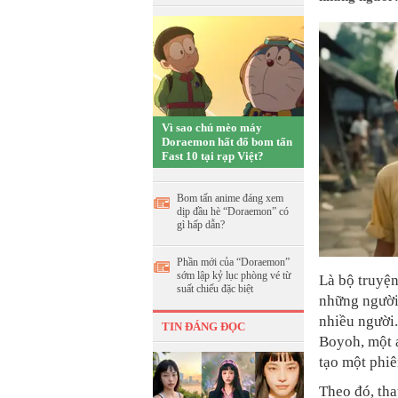
Vì sao chú mèo máy
Doraemon hất đổ bom tấn
Fast 10 tại rạp Việt?
Bom tấn anime đáng xem
dịp đầu hè “Doraemon” có
gì hấp dẫn?
Phần mới của “Doraemon”
sớm lập kỷ lục phòng vé từ
Là bộ truyện
suất chiếu đặc biệt
những người 
nhiều người.
TIN ĐÁNG ĐỌC
Boyoh, một 
tạo một phi
Theo đó, tha