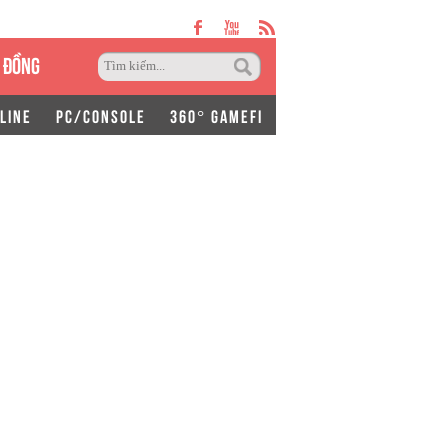
 ĐỒNG
LINE
PC/CONSOLE
360° GAMEFI