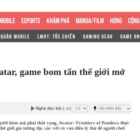
MOBILE
ESPORTS
KHÁM PHÁ
MANGA/FILM
HÓNG
CỘNG
 QUÂN MOBILE
LMHT: TỐC CHIẾN
GAMING GEAR
GAME ON
tar, game bom tấn thế giới mở
1:44
Nghe đọc bài
ười hâm mộ phải thất vọng, Avatar: Frontiers of Pandora thực
hế giới giả tưởng đặc sắc với vô vàn điều lý thú để người chơi