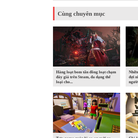
Cùng chuyên mục
Hàng loạt bom tấn đồng loạt chạm
Nhữn
đáy giá trên Steam, đa dạng thể
đợi n
loại cho...
người