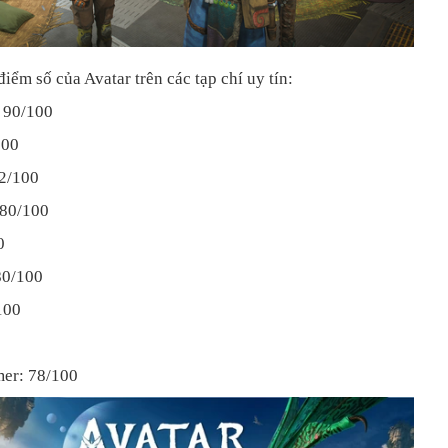
điểm số của Avatar trên các tạp chí uy tín:
: 90/100
100
2/100
80/100
0
80/100
100
er: 78/100