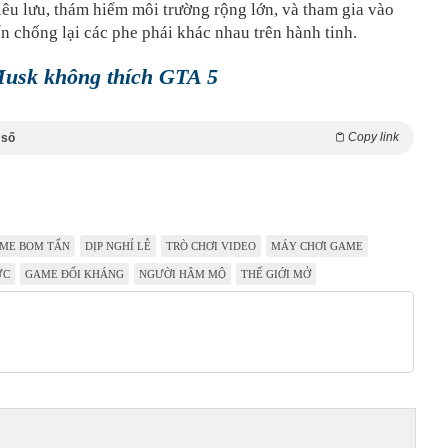
êu lưu, thám hiểm môi trường rộng lớn, và tham gia vào
ến chống lại các phe phái khác nhau trên hành tinh.
usk không thích GTA 5
Copy link
 số
ME BOM TẤN
DỊP NGHỈ LỄ
TRÒ CHƠI VIDEO
MÁY CHƠI GAME
ỨC
GAME ĐỐI KHÁNG
NGƯỜI HÂM MỘ
THẾ GIỚI MỞ