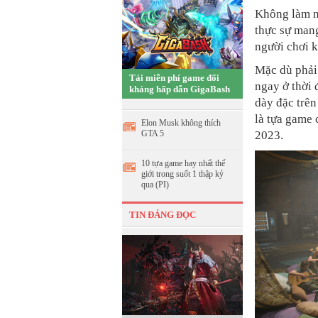
Không làm n
thực sự mang
người chơi 
Mặc dù phải 
Tải miễn phí game đối
ngay ở thời 
kháng hấp dẫn GigaBash
dày đặc trên
là tựa game 
Elon Musk không thích
GTA 5
2023.
10 tựa game hay nhất thế
giới trong suốt 1 thập kỷ
qua (PI)
TIN ĐÁNG ĐỌC