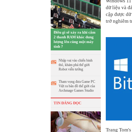
Windows 11 
dữ liệu và đ
cập được dữ 
trở nghiêm t
Điều gì sẽ xảy ra khi cắm
2 thanh RAM khác dung
lượng lên cùng một máy
tính ?
Nhập vai vào chiến binh
thỏ, khám phá thế giới
Robot viễn tưởng
Tham vọng đưa Game PC
Việt ra bản đồ thế giới của
Archmage Games Studio
TIN ĐÁNG ĐỌC
Trang Tom's