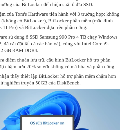
hưởng của BitLocker đến hiệu suất ổ đĩa SSD.
iệm của Tom's Hardware tiến hành với 3 trường hợp: không
 (không có BitLocker), BitLocker phần mềm (mặc định
 11 Pro) và BitLocker dựa trên phần cứng.
are sử dụng ổ SSD Samsung 990 Pro 4 TB chạy Windows
, đã cài đặt tất cả các bản vá), cùng với Intel Core i9-
32 GB RAM DDR4.
ra điểm chuẩn lưu trữ, cấu hình BitLocker hỗ trợ phần
độ chậm hơn 20% so với không có mã hóa và phần cứng.
hận thấy thiết lập BitLocker hỗ trợ phần mềm chậm hơn
hử nghiệm truyền 50GB của DiskBench.