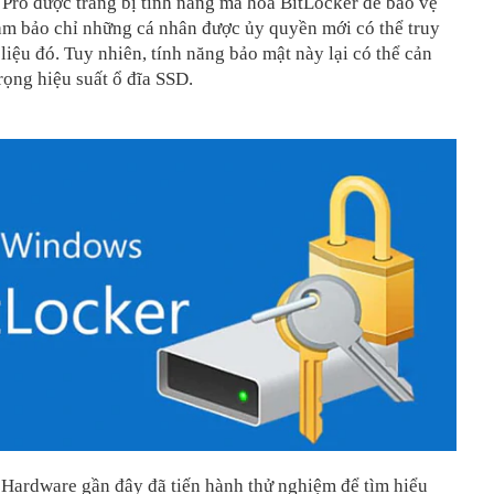
Pro được trang bị tính năng mã hóa BitLocker để bảo vệ
ảm bảo chỉ những cá nhân được ủy quyền mới có thể truy
liệu đó. Tuy nhiên, tính năng bảo mật này lại có thể cản
rọng hiệu suất ổ đĩa SSD.
 Hardware gần đây đã tiến hành thử nghiệm để tìm hiểu