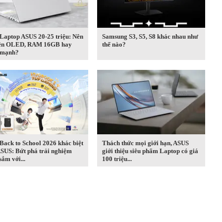
Laptop ASUS 20-25 triệu: Nên
Samsung S3, S5, S8 khác nhau như
iên OLED, RAM 16GB hay
thế nào?
 mạnh?
ack to School 2026 khác biệt
Thách thức mọi giới hạn, ASUS
ASUS: Bứt phá trải nghiệm
giới thiệu siêu phẩm Laptop có giá
ắm với...
100 triệu...