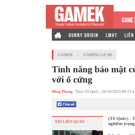
GAME 
GUNNY ORIGIN
LMHT
LIÊN
GAMEK
›
GAMING GEAR
Tính năng bảo mật củ
với ổ cứng
Đông Phong
Theo Tổ Quốc |
29/10/2023 08:13 
(Tổ Quốc) - T
TIN LIÊN QUAN
nghiêm trọng 