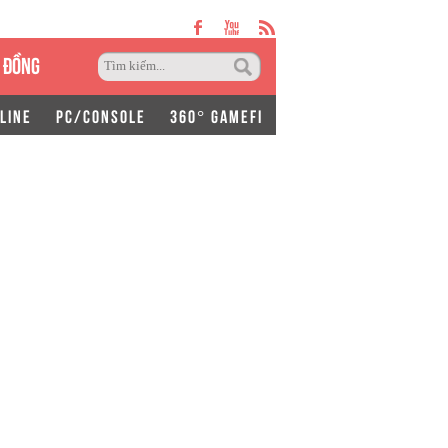
 ĐỒNG
LINE
PC/CONSOLE
360° GAMEFI