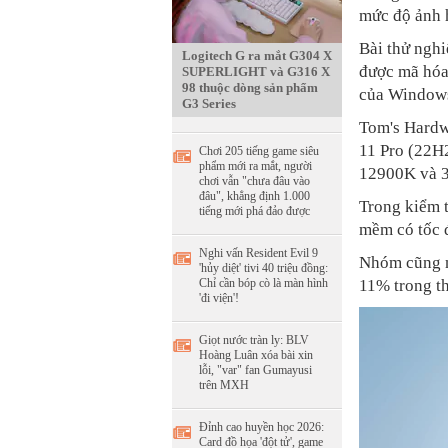
mức độ ảnh 
Bài thử ngh
Logitech G ra mắt G304 X
được mã hóa
SUPERLIGHT và G316 X
98 thuộc dòng sản phẩm
của Windows
G3 Series
Tom's Hardw
11 Pro (22H2
Chơi 205 tiếng game siêu
phẩm mới ra mắt, người
12900K và 
chơi vẫn "chưa đâu vào
đâu", khẳng định 1.000
Trong kiểm t
tiếng mới phá đảo được
mềm có tốc 
Nghi vấn Resident Evil 9
Nhóm cũng n
'hủy diệt' tivi 40 triệu đồng:
11% trong t
Chỉ cần bóp cò là màn hình
'đi viện'!
Giọt nước tràn ly: BLV
Hoàng Luân xóa bài xin
lỗi, "var" fan Gumayusi
trên MXH
Đỉnh cao huyền học 2026:
Card đồ họa 'đột tử', game