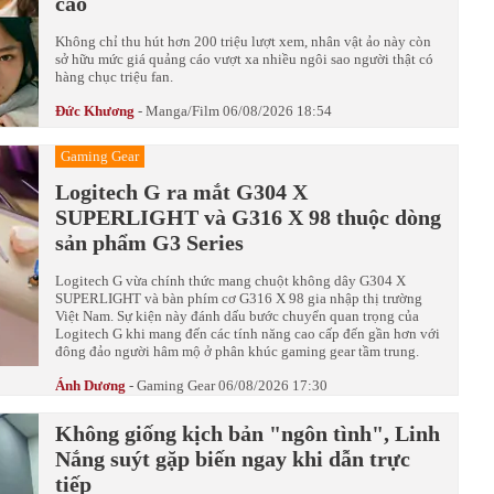
cáo
Không chỉ thu hút hơn 200 triệu lượt xem, nhân vật ảo này còn
sở hữu mức giá quảng cáo vượt xa nhiều ngôi sao người thật có
hàng chục triệu fan.
Đức Khương
-
Manga/Film
06/08/2026 18:54
Gaming Gear
Logitech G ra mắt G304 X
SUPERLIGHT và G316 X 98 thuộc dòng
sản phẩm G3 Series
Logitech G vừa chính thức mang chuột không dây G304 X
SUPERLIGHT và bàn phím cơ G316 X 98 gia nhập thị trường
Việt Nam. Sự kiện này đánh dấu bước chuyển quan trọng của
Logitech G khi mang đến các tính năng cao cấp đến gần hơn với
đông đảo người hâm mộ ở phân khúc gaming gear tầm trung.
Ánh Dương
-
Gaming Gear
06/08/2026 17:30
Không giống kịch bản "ngôn tình", Linh
Nắng suýt gặp biến ngay khi dẫn trực
tiếp