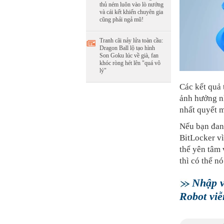
thủ ném luôn vào lò nướng
và cái kết khiến chuyên gia
cũng phải ngả mũ!
Tranh cãi nảy lửa toàn cầu:
Dragon Ball lộ tạo hình
Son Goku lúc về già, fan
khóc ròng hét lên "quá vô
lý"
Các kết quả 
ảnh hưởng nh
nhất quyết 
Nếu bạn đan
BitLocker v
thể yên tâm 
thì có thể n
Nhập v
Robot viễ