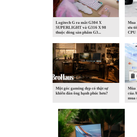
Logitech G ra mắt G304 X
Mua 
SUPERLIGHT và G316 X 98
ưu t
thuộc dòng sản phẩm G3...
CPU
Một góc gaming đẹp có thật sự
Mùa B
khiến đàn ông hạnh phúc hơn?
của 
mua s