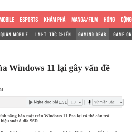
MOBILE
ESPORTS
KHÁM PHÁ
MANGA/FILM
HÓNG
CỘNG
 QUÂN MOBILE
LMHT: TỐC CHIẾN
GAMING GEAR
GAME ON
a Windows 11 lại gây vấn đề
AM
1:31
Nghe đọc bài
ính năng bảo mật trên Windows 11 Pro lại có thể cản trở
hiệu suất ổ đĩa SSD.