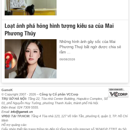
Loạt ảnh phá hỏng hình tượng kiêu sa của Mai
Phương Thúy
Những hình ảnh gây sốc của Mai
Phương Thuý bất ngờ được chia sẻ
rầm ...
06/08/2026
GameK
© Copyright 2007 - 2026 –
Công ty Cổ phần VCCorp
TRỤ SỞ HÀ NỘI:
Tầng 22, Tòa nhà Center Building, Hapulico Complex, Số
01, phố Nguyễn Huy Tưởng, phường Thanh Xuân, thành phố Hà Nội.
Điện thoại: 024 7309 5555.
Email:
info@gamek.vn
VPĐD TẠI TP.HCM:
Tầng 4 Tòa nhà 123, 127 Võ Văn Tần, phường 6, quận 3, TP. Hồ Chí
Minh
Hỗ trợ quảng cáo:
Giấy phép thiết lập trang thông tin điện tử tổng hợp trên internet số 3634/GP-TTĐT do Sở