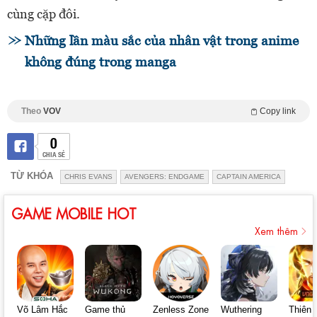
cùng cặp đôi.
Những lần màu sắc của nhân vật trong anime
không đúng trong manga
Theo
VOV
Copy link
0
CHIA SẺ
TỪ KHÓA
CHRIS EVANS
AVENGERS: ENDGAME
CAPTAIN AMERICA
GAME MOBILE HOT
Xem thêm
Võ Lâm Hắc
Game thủ
Zenless Zone
Wuthering
Thiên 