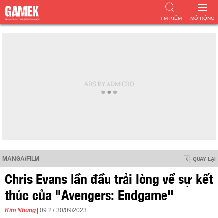
TÌM KIẾM
MỞ RỘNG
MANGA/FILM
QUAY LẠI
Chris Evans lần đầu trải lòng về sự kết
thúc của "Avengers: Endgame"
Kim Nhung
| 09:27 30/09/2023