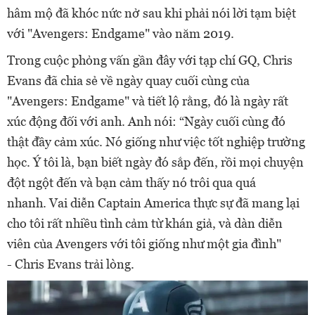
hâm mộ đã khóc nức nở sau khi phải nói lời tạm biệt
với "Avengers: Endgame" vào năm 2019.
Trong cuộc phỏng vấn gần đây với tạp chí GQ, Chris
Evans đã chia sẻ về ngày quay cuối cùng của
"Avengers: Endgame" và tiết lộ rằng, đó là ngày rất
xúc động đối với anh. Anh nói: “Ngày cuối cùng đó
thật đầy cảm xúc. Nó giống như việc tốt nghiệp trường
học. Ý tôi là, bạn biết ngày đó sắp đến, rồi mọi chuyện
đột ngột đến và bạn cảm thấy nó trôi qua quá
nhanh. Vai diễn Captain America thực sự đã mang lại
cho tôi rất nhiều tình cảm từ khán giả, và dàn diễn
viên của Avengers với tôi giống như một gia đình"
- Chris Evans trải lòng.