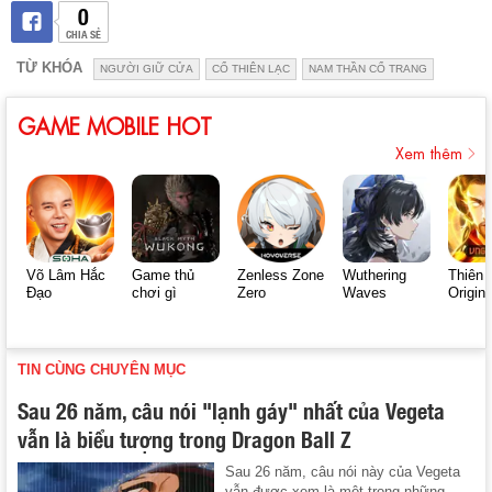
0
CHIA SẺ
TỪ KHÓA
NGƯỜI GIỮ CỬA
CỔ THIÊN LẠC
NAM THẦN CỔ TRANG
GAME MOBILE HOT
Xem thêm
Võ Lâm Hắc
Game thủ
Zenless Zone
Wuthering
Thiên 
Đạo
chơi gì
Zero
Waves
Origin
TIN CÙNG CHUYÊN MỤC
Sau 26 năm, câu nói "lạnh gáy" nhất của Vegeta
vẫn là biểu tượng trong Dragon Ball Z
Sau 26 năm, câu nói này của Vegeta
vẫn được xem là một trong những ...