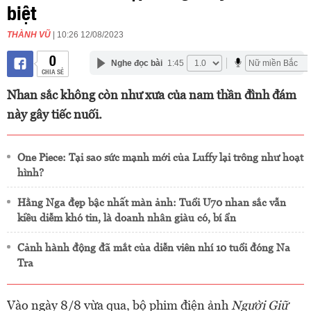
biệt
THÀNH VŨ
| 10:26 12/08/2023
0
Nghe đọc bài
1:45
CHIA SẺ
Nhan sắc không còn như xưa của nam thần đình đám
này gây tiếc nuối.
One Piece: Tại sao sức mạnh mới của Luffy lại trông như hoạt
hình?
Hằng Nga đẹp bậc nhất màn ảnh: Tuổi U70 nhan sắc vẫn
kiều diễm khó tin, là doanh nhân giàu có, bí ẩn
Cảnh hành động đã mắt của diễn viên nhí 10 tuổi đóng Na
Tra
Vào ngày 8/8 vừa qua, bộ phim điện ảnh
Người Giữ