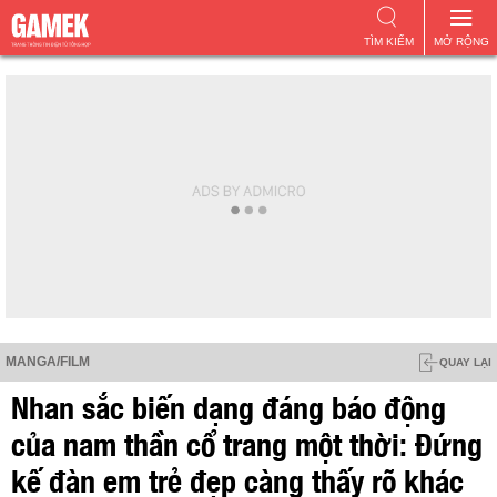
TÌM KIẾM
MỞ RỘNG
MANGA/FILM
QUAY LẠI
Nhan sắc biến dạng đáng báo động
của nam thần cổ trang một thời: Đứng
kế đàn em trẻ đẹp càng thấy rõ khác