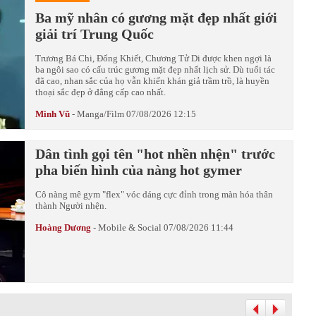
Ba mỹ nhân có gương mặt đẹp nhất giới
giải trí Trung Quốc
Trương Bá Chi, Đổng Khiết, Chương Tử Di được khen ngợi là
ba ngôi sao có cấu trúc gương mặt đẹp nhất lịch sử. Dù tuổi tác
đã cao, nhan sắc của họ vẫn khiến khán giả trầm trồ, là huyền
thoại sắc đẹp ở đẳng cấp cao nhất.
Minh Vũ
-
Manga/Film
07/08/2026 12:15
Dân tình gọi tên "hot nhền nhện" trước
pha biến hình của nàng hot gymer
Cô nàng mê gym "flex" vóc dáng cực đỉnh trong màn hóa thân
thành Người nhện.
Hoàng Dương
-
Mobile & Social
07/08/2026 11:44