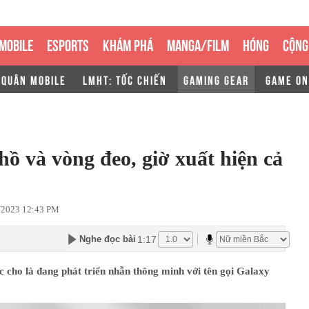
MOBILE
ESPORTS
KHÁM PHÁ
MANGA/FILM
HÓNG
CỘNG
 QUÂN MOBILE
LMHT: TỐC CHIẾN
GAMING GEAR
GAME ON
hồ và vòng đeo, giờ xuất hiện cả
/2023 12:43 PM
1:17
Nghe đọc bài
 cho là đang phát triển nhẫn thông minh với tên gọi Galaxy