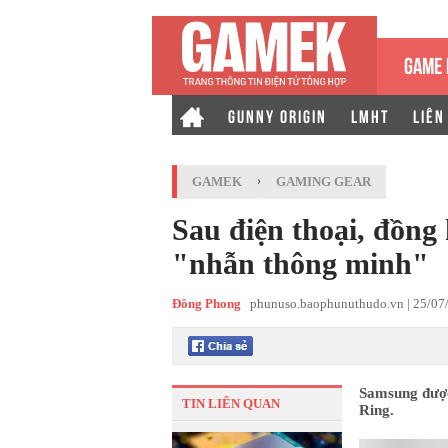
GAME 
GUNNY ORIGIN
LMHT
LIÊN
GAMEK
›
GAMING GEAR
Sau điện thoại, đồng 
"nhẫn thông minh"
Đông Phong
phunuso.baophunuthudo.vn |
25/07
Samsung được
TIN LIÊN QUAN
Ring.