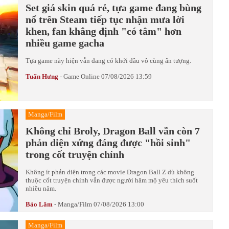
Set giá skin quá rẻ, tựa game đang bùng
nổ trên Steam tiếp tục nhận mưa lời
khen, fan khẳng định "có tâm" hơn
nhiều game gacha
Tựa game này hiện vẫn đang có khởi đầu vô cùng ấn tượng.
Tuấn Hưng
-
Game Online
07/08/2026 13:59
Manga/Film
Không chỉ Broly, Dragon Ball vẫn còn 7
phản diện xứng đáng được "hồi sinh"
trong cốt truyện chính
Không ít phản diện trong các movie Dragon Ball Z dù không
thuộc cốt truyện chính vẫn được người hâm mộ yêu thích suốt
nhiều năm.
Bảo Lâm
-
Manga/Film
07/08/2026 13:00
Manga/Film