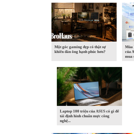
Một góc gaming đẹp có thật sự
Mùa B
khiến đàn ông hạnh phúc hơn?
của 
mua s
Laptop 100 triệu của ASUS có gì để
tái định hình chuẩn mực công
nghệ...