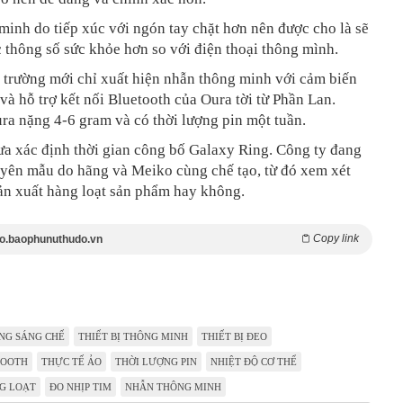
inh do tiếp xúc với ngón tay chặt hơn nên được cho là sẽ
 thông số sức khỏe hơn so với điện thoại thông mình.
ị trường mới chỉ xuất hiện nhẫn thông minh với cảm biến
và hỗ trợ kết nối Bluetooth của Oura tời từ Phần Lan.
a nặng 4-6 gram và có thời lượng pin một tuần.
a xác định thời gian công bố Galaxy Ring. Công ty đang
uyên mẫu do hãng và Meiko cùng chế tạo, từ đó xem xét
sản xuất hàng loạt sản phẩm hay không.
Copy link
o.baophunuthudo.vn
NG SÁNG CHẾ
THIẾT BỊ THÔNG MINH
THIẾT BỊ ĐEO
TOOTH
THỰC TẾ ẢO
THỜI LƯỢNG PIN
NHIỆT ĐỘ CƠ THỂ
G LOẠT
ĐO NHỊP TIM
NHẪN THÔNG MINH