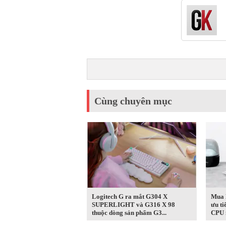
Cùng chuyên mục
Logitech G ra mắt G304 X
Mua 
SUPERLIGHT và G316 X 98
ưu t
thuộc dòng sản phẩm G3...
CPU