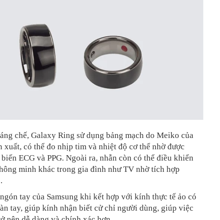
sáng chế, Galaxy Ring sử dụng bảng mạch do Meiko của
 xuất, có thể đo nhịp tim và nhiệt độ cơ thể nhờ được
 biến ECG và PPG. Ngoài ra, nhẫn còn có thể điều khiển
 thông minh khác trong gia đình như TV nhờ tích hợp
.
 ngón tay của Samsung khi kết hợp với kính thực tế ảo có
bàn tay, giúp kính nhận biết cử chỉ người dùng, giúp việc
rở nên dễ dàng và chính xác hơn.