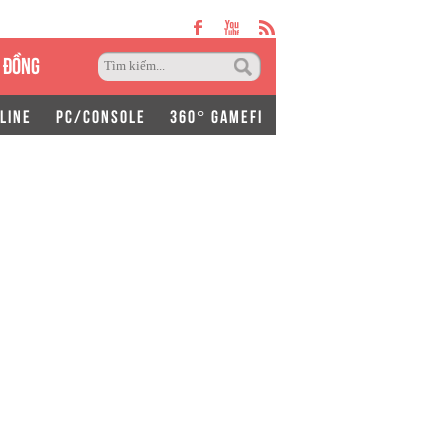
 ĐỒNG
LINE
PC/CONSOLE
360° GAMEFI