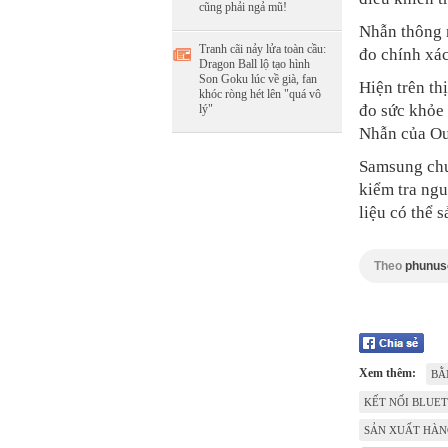
cũng phải ngả mũ!
Nhẫn thông m
Tranh cãi nảy lửa toàn cầu:
đo chính xác
Dragon Ball lộ tạo hình
Son Goku lúc về già, fan
Hiện trên th
khóc ròng hét lên "quá vô
đo sức khỏe 
lý"
Nhẫn của Our
Samsung chư
kiểm tra ng
liệu có thể 
Theo
phunus
Xem thêm:
BẰ
KẾT NỐI BLUE
SẢN XUẤT HÀN