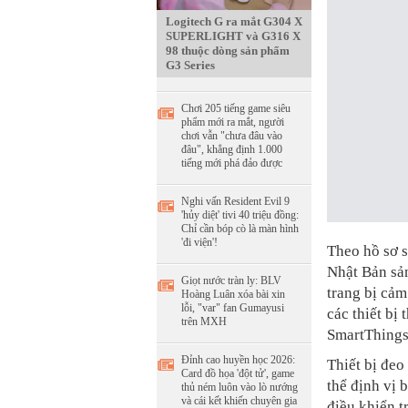
Logitech G ra mắt G304 X
SUPERLIGHT và G316 X
98 thuộc dòng sản phẩm
G3 Series
Chơi 205 tiếng game siêu
phẩm mới ra mắt, người
chơi vẫn "chưa đâu vào
đâu", khẳng định 1.000
tiếng mới phá đảo được
Nghi vấn Resident Evil 9
'hủy diệt' tivi 40 triệu đồng:
Chỉ cần bóp cò là màn hình
'đi viện'!
Theo hồ sơ 
Nhật Bản sản
Giọt nước tràn ly: BLV
trang bị cảm
Hoàng Luân xóa bài xin
lỗi, "var" fan Gumayusi
các thiết bị
trên MXH
SmartThings
Đỉnh cao huyền học 2026:
Thiết bị đeo
Card đồ họa 'đột tử', game
thể định vị 
thủ ném luôn vào lò nướng
và cái kết khiến chuyên gia
điều khiển t