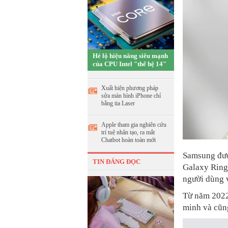
Hé lộ hiệu năng siêu mạnh
của CPU Intel "thế hệ 14"
Xuất hiện phương pháp
sửa màn hình iPhone chỉ
bằng tia Laser
Apple tham gia nghiên cứu
trí tuệ nhân tạo, ra mắt
Chatbot hoàn toàn mới
Samsung được
TIN ĐÁNG ĐỌC
Galaxy Ring,
người dùng v
Từ năm 2022
minh và cũn