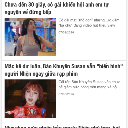
Chưa đến 30 giây, cô gái khiến hội anh em tự
nguyện về đứng bếp
Cô gái mặt "thỏ con" nhưng lực đấm
"bá chủ" đăng video hút triệu view.
07/08/2026
Mặc kệ dư luận, Bảo Khuyên Susan vẫn "biến hình"
người Nhện ngay giữa rạp phim
Cái tên Bảo Khuyên Susan vẫn chưa
hề giảm sức nóng trên mạng xã hội.
07/08/2026
Nhờ chọn giúp phiên bản người Nhện phù hợp, hot