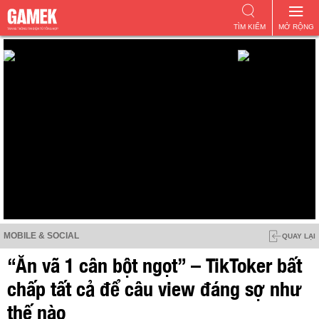
TÌM KIẾM
MỞ RỘNG
MOBILE & SOCIAL
QUAY LẠI
“Ăn vã 1 cân bột ngọt” – TikToker bất
chấp tất cả để câu view đáng sợ như
thế nào