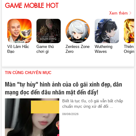
GAME MOBILE HOT
Xem thêm
Võ Lâm Hắc
Game thủ
Zenless Zone
Wuthering
Thiên 
Đạo
chơi gì
Zero
Waves
Origin
TIN CÙNG CHUYÊN MỤC
Màn "tự hủy" hình ảnh của cô gái xinh đẹp, dân
mạng đọc đến đâu nhăn mặt đến đấy!
Biết là tục tĩu, cô gái vẫn bất chấp
chuẩn mực ứng xử để đổi ...
08/08/2026