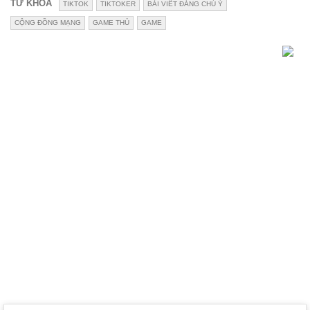
TỪ KHÓA
TIKTOK
TIKTOKER
BÀI VIẾT ĐÁNG CHÚ Ý
CỘNG ĐỒNG MẠNG
GAME THỦ
GAME