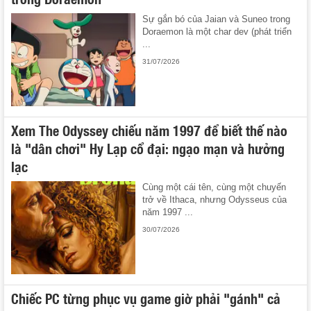
Sự gắn bó của Jaian và Suneo trong
Doraemon là một char dev (phát triển
...
31/07/2026
Xem The Odyssey chiếu năm 1997 để biết thế nào
là "dân chơi" Hy Lạp cổ đại: ngạo mạn và hưởng
lạc
Cùng một cái tên, cùng một chuyến
trở về Ithaca, nhưng Odysseus của
năm 1997 ...
30/07/2026
Chiếc PC từng phục vụ game giờ phải "gánh" cả