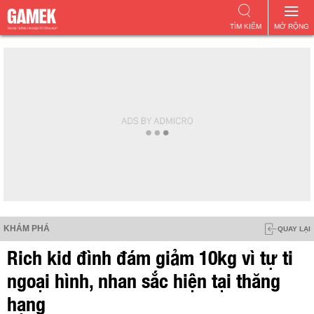
TÌM KIẾM
MỞ RỘNG
KHÁM PHÁ
QUAY LẠI
Rich kid đình đám giảm 10kg vì tự ti
ngoại hình, nhan sắc hiện tại thăng
hạng