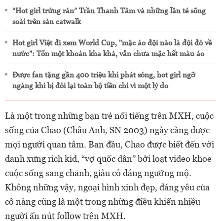
“Hot girl trứng rán” Trần Thanh Tâm và những lần té sõng
soài trên sàn catwalk
Hot girl Việt đi xem World Cup, "mặc áo đội nào là đội đó về
nước": Tốn một khoản kha khá, vẫn chưa mặc hết màu áo
Được fan tặng gần 400 triệu khi phát sóng, hot girl ngỡ
ngàng khi bị đòi lại toàn bộ tiền chỉ vì một lý do
Là một trong những bạn trẻ nổi tiếng trên MXH, cuộc
sống của Chao (Châu Anh, SN 2003) ngày càng được
mọi người quan tâm. Ban đầu, Chao được biết đến với
danh xưng rich kid, “vợ quốc dân” bởi loạt video khoe
cuộc sống sang chảnh, giàu có đáng ngưỡng mộ.
Không những vậy, ngoại hình xinh đẹp, đáng yêu của
cô nàng cũng là một trong những điều khiến nhiều
người ấn nút follow trên MXH.