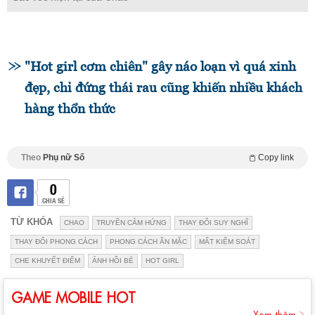
"Hot girl cơm chiên" gây náo loạn vì quá xinh
đẹp, chỉ đứng thái rau cũng khiến nhiều khách
hàng thổn thức
Theo
Phụ nữ Số
Copy link
0
CHIA SẺ
TỪ KHÓA
CHAO
TRUYỀN CẢM HỨNG
THAY ĐỔI SUY NGHĨ
THAY ĐỔI PHONG CÁCH
PHONG CÁCH ĂN MẶC
MẤT KIỂM SOÁT
CHE KHUYẾT ĐIỂM
ẢNH HỒI BÉ
HOT GIRL
GAME MOBILE HOT
Xem thêm