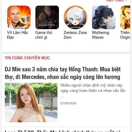
Võ Lâm Hắc
Game thủ
Zenless Zone
Wuthering
Thiên 
Đạo
chơi gì
Zero
Waves
Origin
TIN CÙNG CHUYÊN MỤC
DJ Mie sau 3 năm chia tay Hồng Thanh: Mua biệt
thự, đi Mercedes, nhan sắc ngày càng lên hương
Nhiều người nhận định mỹ nhân này
ngày càng hoàn thiện cả nhan sắc lẫn
...
07/08/2026