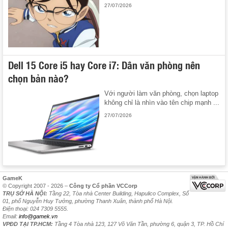
27/07/2026
Dell 15 Core i5 hay Core i7: Dân văn phòng nên
chọn bản nào?
Với người làm văn phòng, chọn laptop
không chỉ là nhìn vào tên chip mạnh ...
27/07/2026
GameK
© Copyright 2007 - 2026 –
Công ty Cổ phần VCCorp
TRỤ SỞ HÀ NỘI:
Tầng 22, Tòa nhà Center Building, Hapulico Complex, Số
01, phố Nguyễn Huy Tưởng, phường Thanh Xuân, thành phố Hà Nội.
Điện thoại: 024 7309 5555.
Email:
info@gamek.vn
VPĐD TẠI TP.HCM:
Tầng 4 Tòa nhà 123, 127 Võ Văn Tần, phường 6, quận 3, TP. Hồ Chí