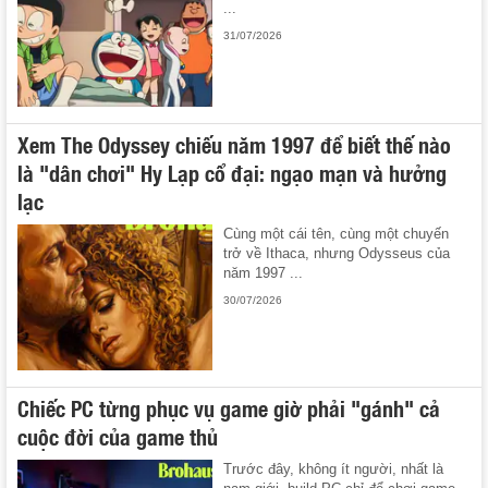
...
31/07/2026
Xem The Odyssey chiếu năm 1997 để biết thế nào
là "dân chơi" Hy Lạp cổ đại: ngạo mạn và hưởng
lạc
Cùng một cái tên, cùng một chuyến
trở về Ithaca, nhưng Odysseus của
năm 1997 ...
30/07/2026
Chiếc PC từng phục vụ game giờ phải "gánh" cả
cuộc đời của game thủ
Trước đây, không ít người, nhất là