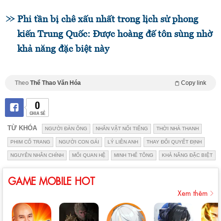
Phi tần bị chê xấu nhất trong lịch sử phong
kiến Trung Quốc: Được hoàng đế tôn sùng nhờ
khả năng đặc biệt này
Theo
Thể Thao Văn Hóa
Copy link
0
CHIA SẺ
TỪ KHÓA
NGƯỜI ĐÀN ÔNG
NHÂN VẬT NỔI TIẾNG
THỜI NHÀ THANH
PHIM CỔ TRANG
NGƯỜI CON GÁI
LÝ LIÊN ANH
THAY ĐỔI QUYẾT ĐỊNH
NGUYÊN NHÂN CHÍNH
MỐI QUAN HỆ
MINH THẾ TÔNG
KHẢ NĂNG ĐẶC BIỆT
GAME MOBILE HOT
Xem thêm