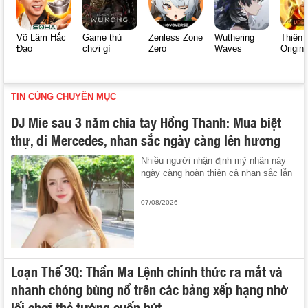
Võ Lâm Hắc
Game thủ
Zenless Zone
Wuthering
Thiên 
Đạo
chơi gì
Zero
Waves
Origin
TIN CÙNG CHUYÊN MỤC
DJ Mie sau 3 năm chia tay Hồng Thanh: Mua biệt
thự, đi Mercedes, nhan sắc ngày càng lên hương
Nhiều người nhận định mỹ nhân này
ngày càng hoàn thiện cả nhan sắc lẫn
...
07/08/2026
Loạn Thế 3Q: Thần Ma Lệnh chính thức ra mắt và
nhanh chóng bùng nổ trên các bảng xếp hạng nhờ
lối chơi thẻ tướng cuốn hút