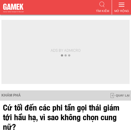
TÌM KIẾM
MỞ RỘNG
KHÁM PHÁ
QUAY LẠI
Cứ tối đến các phi tần gọi thái giám
tới hầu hạ, vì sao không chọn cung
nữ?