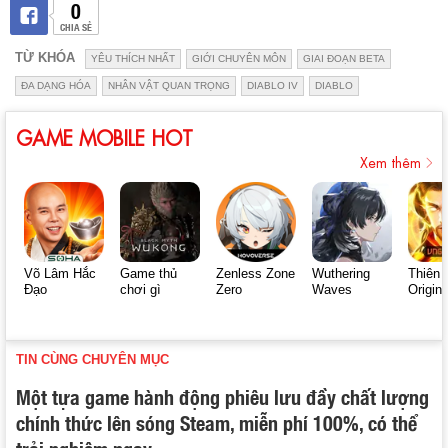
0
CHIA SẺ
TỪ KHÓA
YÊU THÍCH NHẤT
GIỚI CHUYÊN MÔN
GIAI ĐOẠN BETA
ĐA DẠNG HÓA
NHÂN VẬT QUAN TRỌNG
DIABLO IV
DIABLO
GAME MOBILE HOT
Xem thêm
Võ Lâm Hắc
Game thủ
Zenless Zone
Wuthering
Thiên 
Đạo
chơi gì
Zero
Waves
Origin
TIN CÙNG CHUYÊN MỤC
Một tựa game hành động phiêu lưu đầy chất lượng
chính thức lên sóng Steam, miễn phí 100%, có thể
trải nghiệm ngay