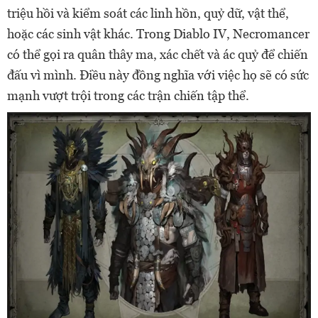
triệu hồi và kiểm soát các linh hồn, quỷ dữ, vật thể,
hoặc các sinh vật khác. Trong Diablo IV, Necromancer
có thể gọi ra quân thây ma, xác chết và ác quỷ để chiến
đấu vì mình. Điều này đồng nghĩa với việc họ sẽ có sức
mạnh vượt trội trong các trận chiến tập thể.