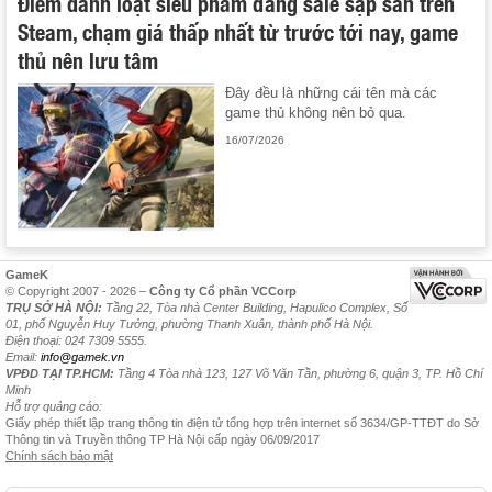
Điểm danh loạt siêu phẩm đang sale sập sàn trên
Steam, chạm giá thấp nhất từ trước tới nay, game
thủ nên lưu tâm
Đây đều là những cái tên mà các
game thủ không nên bỏ qua.
16/07/2026
GameK
© Copyright 2007 - 2026 –
Công ty Cổ phần VCCorp
TRỤ SỞ HÀ NỘI:
Tầng 22, Tòa nhà Center Building, Hapulico Complex, Số
01, phố Nguyễn Huy Tưởng, phường Thanh Xuân, thành phố Hà Nội.
Điện thoại: 024 7309 5555.
Email:
info@gamek.vn
VPĐD TẠI TP.HCM:
Tầng 4 Tòa nhà 123, 127 Võ Văn Tần, phường 6, quận 3, TP. Hồ Chí
Minh
Hỗ trợ quảng cáo:
Giấy phép thiết lập trang thông tin điện tử tổng hợp trên internet số 3634/GP-TTĐT do Sở
Thông tin và Truyền thông TP Hà Nội cấp ngày 06/09/2017
Chính sách bảo mật