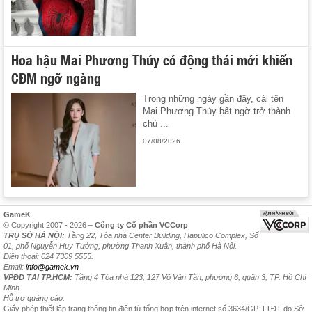
Hoa hậu Mai Phương Thúy có động thái mới khiến
CĐM ngỡ ngàng
Trong những ngày gần đây, cái tên
Mai Phương Thúy bất ngờ trở thành
chủ ...
07/08/2026
GameK
© Copyright 2007 - 2026 –
Công ty Cổ phần VCCorp
TRỤ SỞ HÀ NỘI:
Tầng 22, Tòa nhà Center Building, Hapulico Complex, Số
01, phố Nguyễn Huy Tưởng, phường Thanh Xuân, thành phố Hà Nội.
Điện thoại: 024 7309 5555.
Email:
info@gamek.vn
VPĐD TẠI TP.HCM:
Tầng 4 Tòa nhà 123, 127 Võ Văn Tần, phường 6, quận 3, TP. Hồ Chí
Minh
Hỗ trợ quảng cáo:
Giấy phép thiết lập trang thông tin điện tử tổng hợp trên internet số 3634/GP-TTĐT do Sở