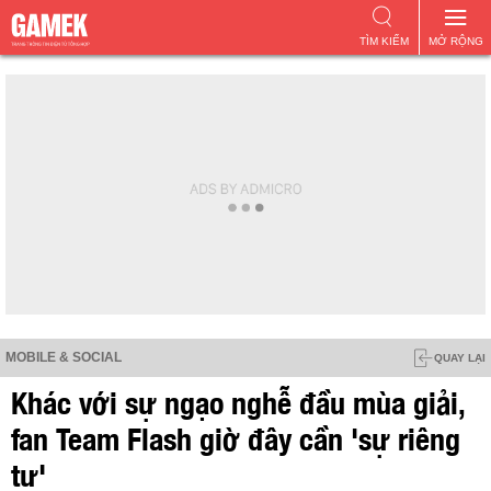
TÌM KIẾM
MỞ RỘNG
MOBILE & SOCIAL
QUAY LẠI
Khác với sự ngạo nghễ đầu mùa giải,
fan Team Flash giờ đây cần 'sự riêng
tư'