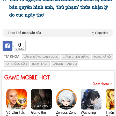
bản quyền hình ảnh, 'thủ phạm' thừa nhận lý
do cực ngây thơ
Theo
Thể thao Văn hóa
Copy link
0
CHIA SẺ
TỪ KHÓA
ĐẤU TRƯỜNG DANH VỌNG
GIÀNH CHIẾN THẮNG
MẠNG XÃ HỘI
HẠT GIỐNG SỐ 1
TEAM FLASH
SAIGON PHANTOM
GAME MOBILE HOT
Xem thêm
Võ Lâm Hắc
Game thủ
Zenless Zone
Wuthering
Thiên 