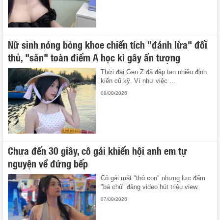
Nữ sinh nóng bỏng khoe chiến tích "đánh lừa" đối
thủ, "săn" toàn điểm A học kì gây ấn tượng
Thời đại Gen Z đã đập tan nhiều định
kiến cũ kỹ. Ví như việc ...
08/08/2026
Chưa đến 30 giây, cô gái khiến hội anh em tự
nguyện về đứng bếp
Cô gái mặt "thỏ con" nhưng lực đấm
"bá chủ" đăng video hút triệu view.
07/08/2026