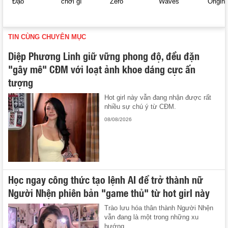
Đạo
chơi gì
Zero
Waves
Origin
TIN CÙNG CHUYÊN MỤC
Diệp Phương Linh giữ vững phong độ, đều đặn
"gây mê" CĐM với loạt ảnh khoe dáng cực ấn
tượng
Hot girl này vẫn đang nhận được rất
nhiều sự chú ý từ CĐM.
08/08/2026
Học ngay công thức tạo lệnh AI để trở thành nữ
Người Nhện phiên bản "game thủ" từ hot girl này
Trào lưu hóa thân thành Người Nhện
vẫn đang là một trong những xu
hướng ...