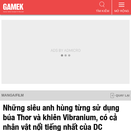
TÌM KIẾM
MỞ RỘNG
MANGA/FILM
QUAY LẠI
Những siêu anh hùng từng sử dụng
búa Thor và khiên Vibranium, có cả
nhân vật nổi tiếng nhất của DC