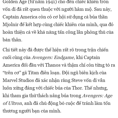
Golden Age (từ năm 1941) cho đến chiếc khiên tròn
vốn dĩ đã rất quen thuộc với người hâm mộ. Sau này,
Captain America còn có cơ hội sử dụng cả búa thần
Mjolnir để kết hợp cùng chiếc khiên của mình, qua đó
hoàn thiện cả về khả năng tấn công lẫn phòng thủ của
bản thân.
Chi tiết này đã được thể hiện rất rõ trong trận chiến
cuối cùng của
Avengers: Endgame
, khi Captain
America đối đầu với Thanos và thậm chí còn từng tỏ ra
“trên cơ” gã Titan điên loạn. Đội ngũ biên kịch của
Marvel Studios đã xác nhận rằng Steve vốn dĩ vẫn
luôn xứng đáng với chiếc búa của Thor. Thế nhưng,
khi tham gia thử thách nâng búa trong
Avengers: Age
of Ultron
, anh đã chủ động bỏ cuộc để tránh làm tổn
thương người bạn của mình.