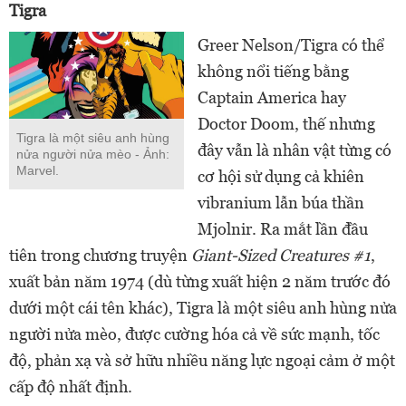
Tigra
Greer Nelson/Tigra có thể
không nổi tiếng bằng
Captain America hay
Doctor Doom, thế nhưng
Tigra là một siêu anh hùng
đây vẫn là nhân vật từng có
nửa người nửa mèo - Ảnh:
Marvel.
cơ hội sử dụng cả khiên
vibranium lẫn búa thần
Mjolnir. Ra mắt lần đầu
tiên trong chương truyện
Giant-Sized Creatures #1
,
xuất bản năm 1974 (dù từng xuất hiện 2 năm trước đó
dưới một cái tên khác), Tigra là một siêu anh hùng nửa
người nửa mèo, được cường hóa cả về sức mạnh, tốc
độ, phản xạ và sở hữu nhiều năng lực ngoại cảm ở một
cấp độ nhất định.