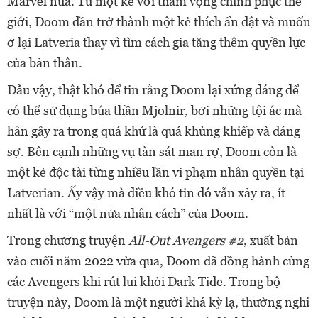
Marvel nữa. Từ một kẻ với tham vọng chinh phục thế
giới, Doom dần trở thành một kẻ thích ẩn dật và muốn
ở lại Latveria thay vì tìm cách gia tăng thêm quyền lực
của bản thân.
Dẫu vậy, thật khó để tin rằng Doom lại xứng đáng để
có thể sử dụng búa thần Mjolnir, bởi những tội ác mà
hắn gây ra trong quá khứ là quá khủng khiếp và đáng
sợ. Bên cạnh những vụ tàn sát man rợ, Doom còn là
một kẻ độc tài từng nhiều lần vi phạm nhân quyền tại
Latverian. Ấy vậy mà điều khó tin đó vẫn xảy ra, ít
nhất là với “một nửa nhân cách” của Doom.
Trong chương truyện
All-Out Avengers #2
, xuất bản
vào cuối năm 2022 vừa qua, Doom đã đồng hành cùng
các Avengers khi rút lui khỏi Dark Tide. Trong bộ
truyện này, Doom là một người khá kỳ lạ, thường nghi