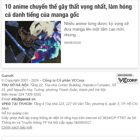
10 anime chuyển thể gây thất vọng nhất, làm hỏng
cả danh tiếng của manga gốc
Nhiều anime từng được kỳ vọng sẽ
đưa manga lên một tầm cao mới,
nhưng ...
08/08/2026
GameK
© Copyright 2007 - 2026 –
Công ty Cổ phần VCCorp
TRỤ SỞ HÀ NỘI:
Tầng 22, Tòa nhà Center Building, Hapulico Complex, Số
01, phố Nguyễn Huy Tưởng, phường Thanh Xuân, thành phố Hà Nội.
Điện thoại: 024 7309 5555.
Email:
info@gamek.vn
VPĐD TẠI TP.HCM:
Tầng 4 Tòa nhà 123, 127 Võ Văn Tần, phường 6, quận 3, TP. Hồ Chí
Minh
Hỗ trợ quảng cáo:
Giấy phép thiết lập trang thông tin điện tử tổng hợp trên internet số 3634/GP-TTĐT do Sở
Thông tin và Truyền thông TP Hà Nội cấp ngày 06/09/2017
Chính sách bảo mật