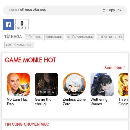
Theo
Thể thao văn hoá
Copy link
0
CHIA SẺ
TỪ KHÓA
BÚA THOR
VIBRANIUM
KHIÊN VIBRANIUM
STEVE ROGERS
CAPTAIN AMERICA
GAME MOBILE HOT
Xem thêm
Võ Lâm Hắc
Game thủ
Zenless Zone
Wuthering
Thiên 
Đạo
chơi gì
Zero
Waves
Origin
TIN CÙNG CHUYÊN MỤC