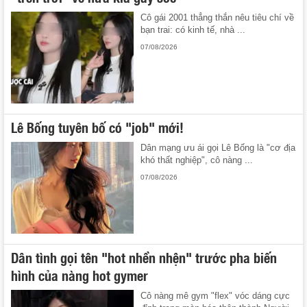
Cô gái 2001 thẳng thắn nêu tiêu chí về
bạn trai: có kinh tế, nhà ...
07/08/2026
Lê Bống tuyên bố có "job" mới!
Dân mạng ưu ái gọi Lê Bống là "cơ địa
khó thất nghiệp", cô nàng ...
07/08/2026
Dân tình gọi tên "hot nhền nhện" trước pha biến
hình của nàng hot gymer
Cô nàng mê gym "flex" vóc dáng cực