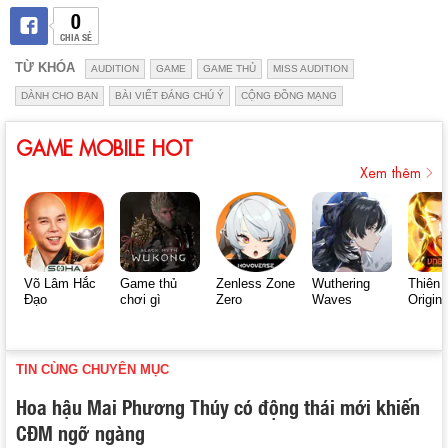
0
CHIA SẺ
TỪ KHÓA
AUDITION
GAME
GAME THỦ
MISS AUDITION
DÀNH CHO BẠN
BÀI VIẾT ĐÁNG CHÚ Ý
CỘNG ĐỒNG MẠNG
GAME MOBILE HOT
Xem thêm
Võ Lâm Hắc
Game thủ
Zenless Zone
Wuthering
Thiên 
Đạo
chơi gì
Zero
Waves
Origin
TIN CÙNG CHUYÊN MỤC
Hoa hậu Mai Phương Thúy có động thái mới khiến
CĐM ngỡ ngàng