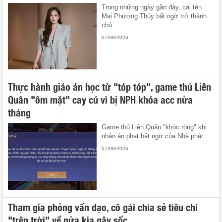
Trong những ngày gần đây, cái tên
Mai Phương Thúy bất ngờ trở thành
chủ ...
07/08/2026
Thực hành giáo án học từ "tóp tóp", game thủ Liên
Quân "ôm mặt" cay cú vì bị NPH khóa acc nửa
tháng
Game thủ Liên Quân "khóc ròng" khi
nhận án phạt bất ngờ của Nhà phát ...
07/08/2026
Tham gia phỏng vấn dạo, cô gái chia sẻ tiêu chí
"trên trời" về nửa kia gây sốc