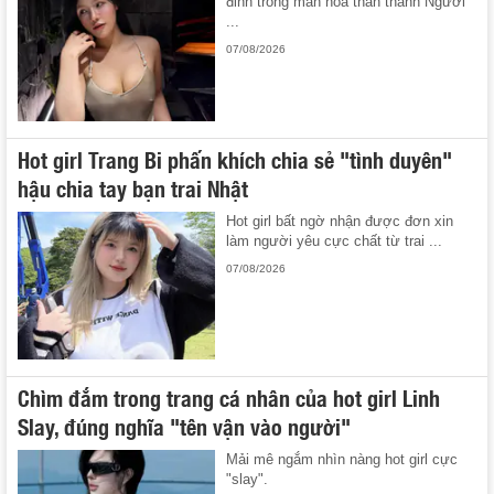
đỉnh trong màn hóa thân thành Người
...
07/08/2026
Hot girl Trang Bi phấn khích chia sẻ "tình duyên"
hậu chia tay bạn trai Nhật
Hot girl bất ngờ nhận được đơn xin
làm người yêu cực chất từ trai ...
07/08/2026
Chìm đắm trong trang cá nhân của hot girl Linh
Slay, đúng nghĩa "tên vận vào người"
Mải mê ngắm nhìn nàng hot girl cực
"slay".