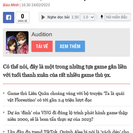
Bảo Minh
| 16:30 24/02/2023
0
Nghe đọc bài
1:30
CHIA SẺ
Audition
TẢI VỀ
XEM THÊM
Có thể nói, đây là một trong những tựa game gắn liền
với tuổi thanh xuân của rất nhiều game thủ 9x.
Game thủ Liên Quân choáng váng với bộ truyện ‘Ta là quái
vật Florentino’ có tới gần 2.4 triệu lượt đọc
Dự án ‘đinh’ của VNG đi đúng lộ trình phát hành game thập
niên 2000, sẽ là bom tấn thực sự của 2023?
Lần đầu đu trend TikTok, Quỳnh Alee bị nói là ‘xách dép’ cho