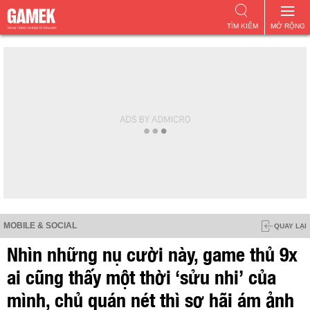
TÌM KIẾM
MỞ RỘNG
MOBILE & SOCIAL
QUAY LẠI
Nhìn những nụ cười này, game thủ 9x
ai cũng thấy một thời ‘sửu nhi’ của
mình, chủ quán nét thì sợ hãi ám ảnh