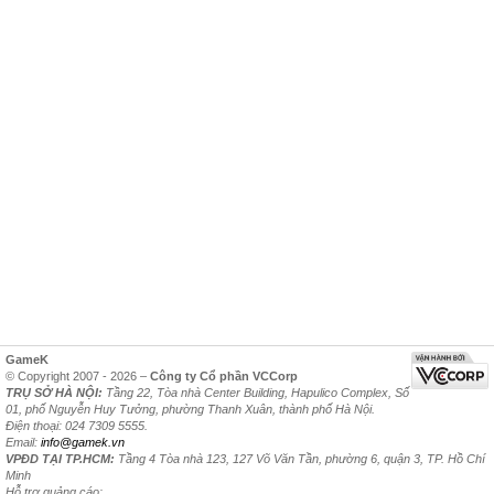
GameK
© Copyright 2007 - 2026 –
Công ty Cổ phần VCCorp
TRỤ SỞ HÀ NỘI:
Tầng 22, Tòa nhà Center Building, Hapulico Complex, Số
01, phố Nguyễn Huy Tưởng, phường Thanh Xuân, thành phố Hà Nội.
Điện thoại: 024 7309 5555.
Email:
info@gamek.vn
VPĐD TẠI TP.HCM:
Tầng 4 Tòa nhà 123, 127 Võ Văn Tần, phường 6, quận 3, TP. Hồ Chí
Minh
Hỗ trợ quảng cáo: