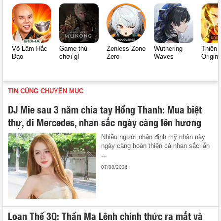
Võ Lâm Hắc
Game thủ
Zenless Zone
Wuthering
Thiên 
Đạo
chơi gì
Zero
Waves
Origin
TIN CÙNG CHUYÊN MỤC
DJ Mie sau 3 năm chia tay Hồng Thanh: Mua biệt
thự, đi Mercedes, nhan sắc ngày càng lên hương
Nhiều người nhận định mỹ nhân này
ngày càng hoàn thiện cả nhan sắc lẫn
...
07/08/2026
Loạn Thế 3Q: Thần Ma Lệnh chính thức ra mắt và