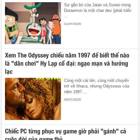
Sự gắn bó của Jaian và Suneo trong
Doraemon là một char dev (phát triển
...
31/07/2026
Xem The Odyssey chiếu năm 1997 để biết thế nào
là "dân chơi" Hy Lạp cổ đại: ngạo mạn và hưởng
lạc
Cùng một cái tên, cùng một chuyến
trở về Ithaca, nhưng Odysseus của
năm 1997 ...
30/07/2026
Chiếc PC từng phục vụ game giờ phải "gánh" cả
cuộc đời của game thủ