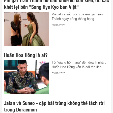
Em gái Trấn Thành hở bạo khoe eo con kiến, đọ sắc
khét lẹt bên "Song Hye Kyo bản Việt"
Visual và sắc vóc của em gái Trấn
Thành ngày càng thăng hạng.
03/08/2026
Huấn Hoa Hồng là ai?
Từ "giang hồ mạng" đến doanh nhân,
Huấn Hoa Hồng vẫn là cái tên liên ...
03/08/2026
Jaian và Suneo - cặp bài trùng không thể tách rời
trong Doraemon