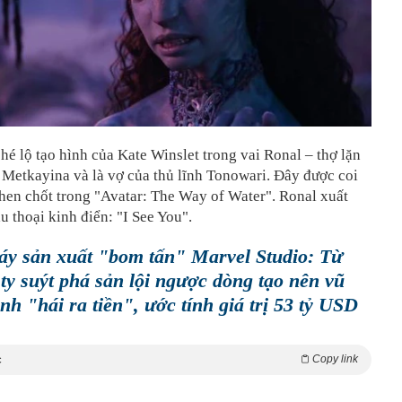
 hé lộ tạo hình của Kate Winslet trong vai Ronal – thợ lặn
 Metkayina và là vợ của thủ lĩnh Tonowari. Đây được coi
then chốt trong "Avatar: The Way of Water". Ronal xuất
u thoại kinh điển: "I See You".
y sản xuất "bom tấn" Marvel Studio: Từ
ty suýt phá sản lội ngược dòng tạo nên vũ
ảnh "hái ra tiền", ước tính giá trị 53 tỷ USD
Copy link
c