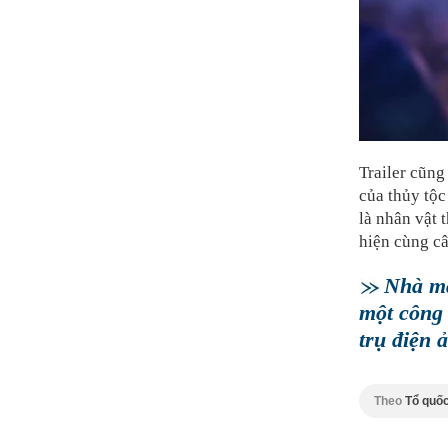
Trailer cũng
của thủy tộc
là nhân vật 
hiện cùng câ
Nhà má
một công 
trụ điện 
Theo
Tổ quố