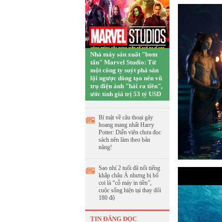
Nhà máy sản xuất "bom
tấn" Marvel Studio: Từ
một công ty suýt phá sản
lội ngược dòng tạo nên vũ
trụ điện ảnh "hái ra tiền",
ước tính giá trị 53 tỷ USD
Bí mật về câu thoại gây
hoang mang nhất Harry
Potter: Diễn viên chưa đọc
sách nên làm theo bản
năng!
Sao nhí 2 tuổi đã nổi tiếng
khắp châu Á nhưng bị bố
coi là “cỗ máy in tiền”,
cuộc sống hiện tại thay đổi
180 độ
TIN ĐÁNG ĐỌC