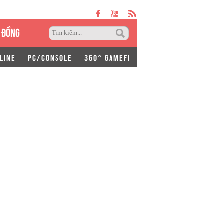
 ĐỒNG
LINE
PC/CONSOLE
360° GAMEFI