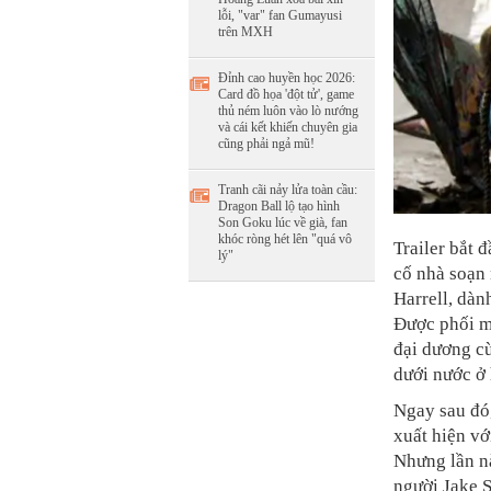
lỗi, "var" fan Gumayusi
trên MXH
Đỉnh cao huyền học 2026:
Card đồ họa 'đột tử', game
thủ ném luôn vào lò nướng
và cái kết khiến chuyên gia
cũng phải ngả mũ!
Tranh cãi nảy lửa toàn cầu:
Dragon Ball lộ tạo hình
Son Goku lúc về già, fan
khóc ròng hét lên "quá vô
Trailer bắt 
lý"
cố nhà soạn
Harrell, dàn
Được phối mớ
đại dương c
dưới nước ở 
Ngay sau đó
xuất hiện vớ
Nhưng lần nà
người Jake S