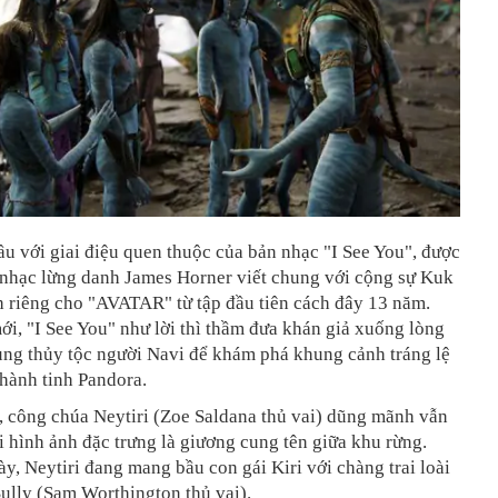
đầu với giai điệu quen thuộc của bản nhạc "I See You", được
 nhạc lừng danh James Horner viết chung với cộng sự Kuk
h riêng cho "AVATAR" từ tập đầu tiên cách đây 13 năm.
i, "I See You" như lời thì thầm đưa khán giả xuống lòng
ùng thủy tộc người Navi để khám phá khung cảnh tráng lệ
hành tinh Pandora.
, công chúa Neytiri (Zoe Saldana thủ vai) dũng mãnh vẫn
i hình ảnh đặc trưng là giương cung tên giữa khu rừng.
y, Neytiri đang mang bầu con gái Kiri với chàng trai loài
ully (Sam Worthington thủ vai).