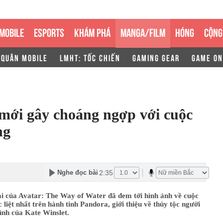
MOBILE
ESPORTS
KHÁM PHÁ
MANGA/FILM
HÓNG
CỘNG
 QUÂN MOBILE
LMHT: TỐC CHIẾN
GAMING GEAR
GAME ON
r mới gây choáng ngợp với cuộc
ng
2:35
Nghe đọc bài
ai của Avatar: The Way of Water đã đem tới hình ảnh về cuộc
c liệt nhất trên hành tinh Pandora, giới thiệu về thủy tộc người
ình của Kate Winslet.