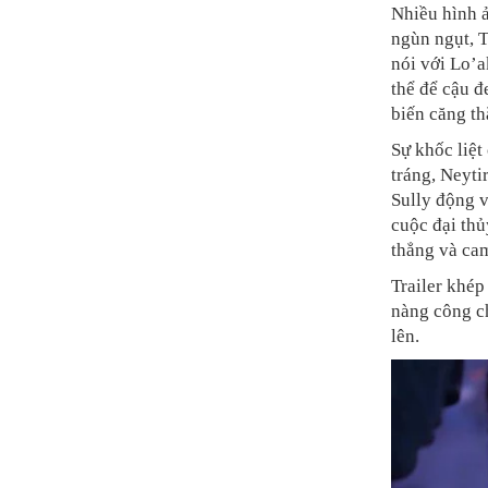
Nhiều hình 
ngùn ngụt, T
nói với Lo’a
thể để cậu đ
biến căng th
Sự khốc liệt
tráng, Neyti
Sully động v
cuộc đại thủ
thẳng và cam
Trailer khép
nàng công c
lên.