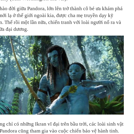
chào đời giữa Pandora, lớn lên trở thành cô bé ưa khám phá
ới lạ ở thế giới ngoài kia, được cha mẹ truyền dạy kỹ
n. Thế rồi một lần nữa, chiến tranh với loài người nổ ra và
iữa đại dương.
g chỉ có những Ikran vĩ đại trên bầu trời, các loài sinh vật
Pandora cũng tham gia vào cuộc chiến bảo vệ hành tinh.