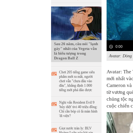
Sau 26 năm, câu nói "lạnh
0:00
gáy" nhất của Vegeta vẫn
là biểu tượng trong
Avatar: Dòng 
Dragon Ball Z
Avatar: The
Chơi 205 tiếng game siêu
phẩm mới ra mắt, người
mới nhất vào
chơi vẫn "chưa đâu vào
Cameron và 
đâu", khẳng định 1.000
tiếng mới phá đảo được
từ vương quố
chủng tộc ng
Nghi vấn Resident Evil 9
cuộc chiến c
'hủy diệt' tivi 40 triệu đồng:
Chỉ cần bóp cò là màn hình
'đi viện'!
Giọt nước tràn ly: BLV
Hoàng Luân xóa bài xin