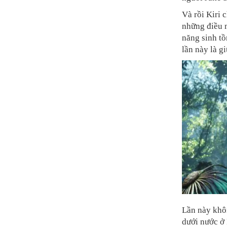
Và rồi Kiri 
những điều m
năng sinh tồ
lần này là g
Lần này khôn
dưới nước ở 