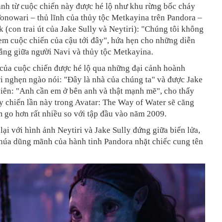
ảnh từ cuộc chiến này được hé lộ như khu rừng bốc cháy
onowari – thủ lĩnh của thủy tộc Metkayina trên Pandora –
k (con trai út của Jake Sully và Neytiri): "Chúng tôi không
em cuộc chiến của cậu tới đây", hứa hẹn cho những diễn
ẳng giữa người Navi và thủy tộc Metkayina.
 của cuộc chiến được hé lộ qua những đại cảnh hoành
ri nghẹn ngào nói: "Đây là nhà của chúng ta" và được Jake
iên: "Anh cần em ở bên anh và thật mạnh mẽ", cho thấy
y chiến lần này trong Avatar: The Way of Water sẽ căng
 go hơn rất nhiều so với tập đầu vào năm 2009.
 lại với hình ảnh Neytiri và Jake Sully đứng giữa biển lửa,
húa dũng mãnh của hành tinh Pandora nhặt chiếc cung tên