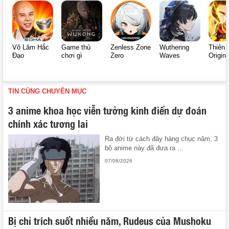
Võ Lâm Hắc
Game thủ
Zenless Zone
Wuthering
Thiên 
Đạo
chơi gì
Zero
Waves
Origin
TIN CÙNG CHUYÊN MỤC
3 anime khoa học viễn tưởng kinh điển dự đoán
chính xác tương lai
Ra đời từ cách đây hàng chục năm, 3
bộ anime này đã đưa ra ...
07/08/2026
Bị chỉ trích suốt nhiều năm, Rudeus của Mushoku