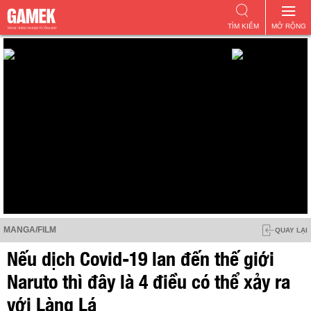
TÌM KIẾM
MỞ RỘNG
MANGA/FILM
QUAY LẠI
Nếu dịch Covid-19 lan đến thế giới
Naruto thì đây là 4 điều có thể xảy ra
với Làng Lá