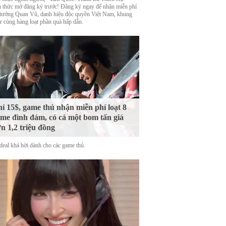
h thức mở đăng ký trước! Đăng ký ngay để nhận miễn phí
 tướng Quan Vũ, danh hiệu độc quyền Việt Nam, khung
ar cùng hàng loạt phần quà hấp dẫn.
ỉ 15$, game thủ nhận miễn phí loạt 8
me đình đám, có cả một bom tấn giá
n 1,2 triệu đồng
deal khá hời dành cho các game thủ.