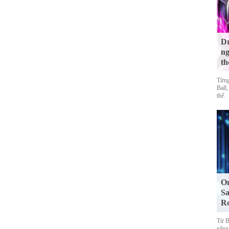
Dr
ng
th
Từng
Ball,
thế.
On
Sa
R
Từ Bl
năng