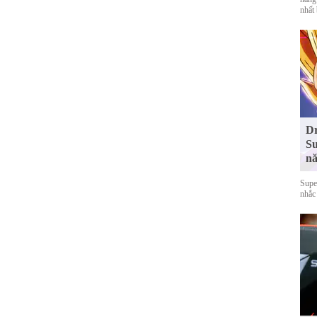
nhất
Dr
Su
nă
Supe
nhắc