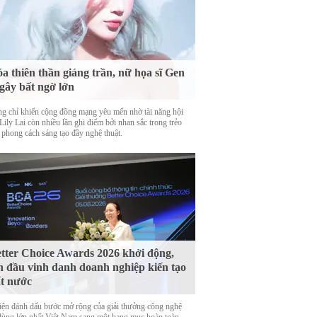
a thiên thần giáng trần, nữ họa sĩ Gen
gây bất ngờ lớn
g chỉ khiến cộng đồng mạng yêu mến nhờ tài năng hội
Lily Lai còn nhiều lần ghi điểm bởi nhan sắc trong trẻo
 phong cách sáng tạo đầy nghệ thuật.
tter Choice Awards 2026 khởi động,
n đầu vinh danh doanh nghiệp kiến tạo
t nước
iện đánh dấu bước mở rộng của giải thưởng công nghệ