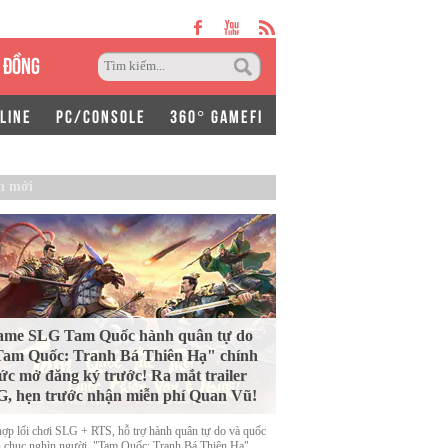
 ĐỒNG
LINE
PC/CONSOLE
360° GAMEFI
n mới
ame SLG Tam Quốc hành quân tự do
am Quốc: Tranh Bá Thiên Hạ" chính
ức mở đăng ký trước! Ra mắt trailer
, hẹn trước nhận miễn phí Quan Vũ!
hợp lối chơi SLG + RTS, hỗ trợ hành quân tự do và quốc
n chục nghìn người, "Tam Quốc: Tranh Bá Thiên Hạ"