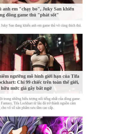
 anh em "chạy bo", Juky San khiến
ng đồng game thủ "phát sốt"
ĩ Juky San đang khiến anh em game thủ vô cùng thích thú.
iêm ngưỡng mô hình giới hạn của Tifa
ckhart: Chỉ 99 chiếc trên toàn thế giới,
 hữu mức giá gây bất ngờ
ột trong những biểu tượng nổi tiếng nhất của dòng game
 Fantasy, Tifa Lockhart từ lâu đã trở thành nguồn cảm
 cho vô số sản phẩm sưu tầm cao cấp.