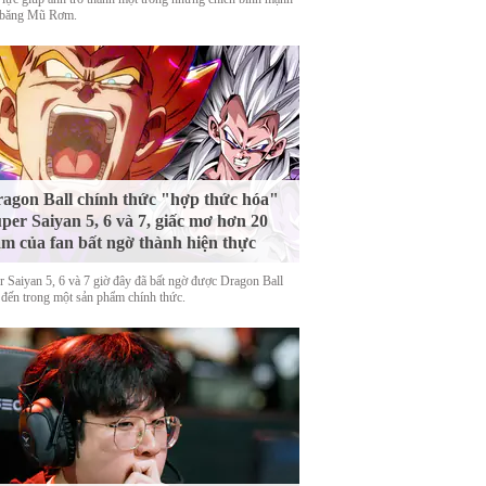
 băng Mũ Rơm.
agon Ball chính thức "hợp thức hóa"
per Saiyan 5, 6 và 7, giấc mơ hơn 20
m của fan bất ngờ thành hiện thực
r Saiyan 5, 6 và 7 giờ đây đã bất ngờ được Dragon Ball
 đến trong một sản phẩm chính thức.