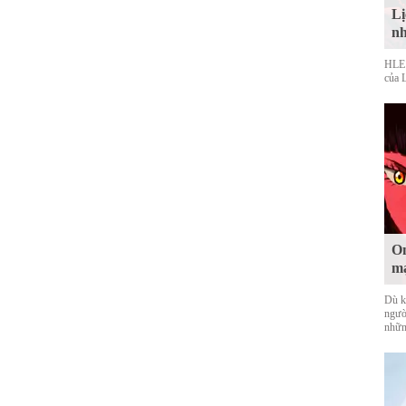
Lị
nh
HLE s
của 
On
mạ
Dù k
ngườ
nhữn