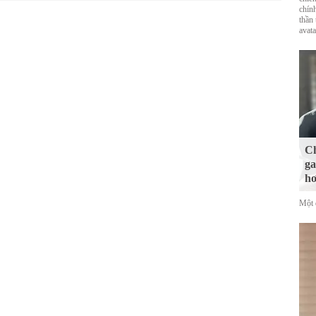
chín
thần
avat
Ch
ga
hơ
Một 