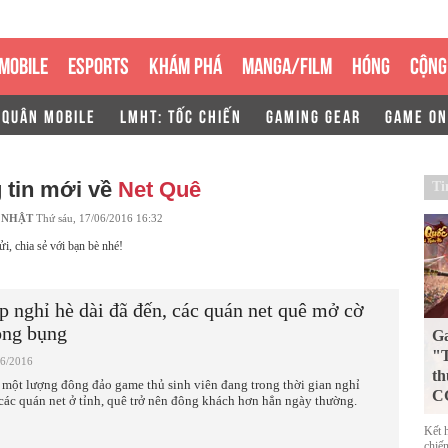
MOBILE
ESPORTS
KHÁM PHÁ
MANGA/FILM
HÓNG
CỘNG
 QUÂN MOBILE
LMHT: TỐC CHIẾN
GAMING GEAR
GAME ON
 tin mới về
Net Quê
Ti
 NHẬT
Thứ sáu, 17/06/2016 16:32
ửi, chia sẻ với bạn bè nhé!
p nghỉ hè dài đã đến, các quán net quê mở cờ
ong bụng
G
"T
06/2016
th
 một lượng đông đảo game thủ sinh viên đang trong thời gian nghỉ
CG
 các quán net ở tỉnh, quê trở nên đông khách hơn hẳn ngày thường.
Kết 
chiế