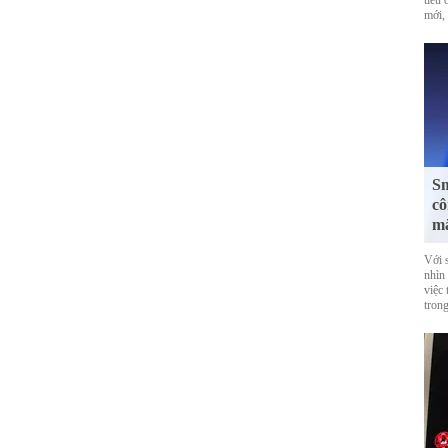
tiêu
mới,
Sm
cô
mắ
Với 
nhìn
việc
trong