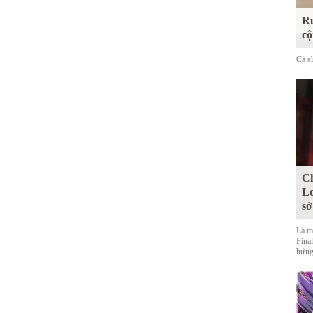
Rủ
cộ
Ca s
Ch
Lo
sở
Là m
Final
hứng