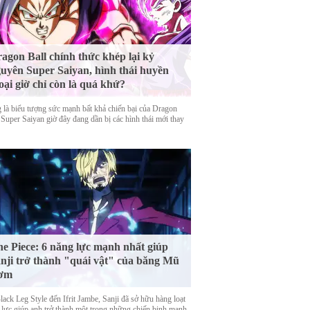
agon Ball chính thức khép lại kỷ
uyên Super Saiyan, hình thái huyền
oại giờ chỉ còn là quá khứ?
 là biểu tượng sức mạnh bất khả chiến bại của Dragon
 Super Saiyan giờ đây đang dần bị các hình thái mới thay
e Piece: 6 năng lực mạnh nhất giúp
nji trở thành "quái vật" của băng Mũ
ơm
ack Leg Style đến Ifrit Jambe, Sanji đã sở hữu hàng loạt
 lực giúp anh trở thành một trong những chiến binh mạnh