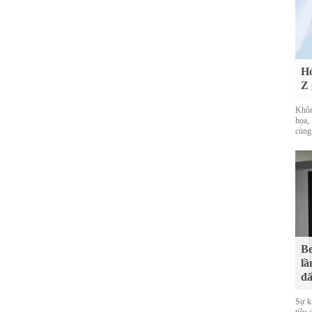
Hó
Z 
Khôn
họa, 
cùng
Be
lầ
đấ
Sự k