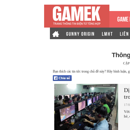
GAME 
GUNNY ORIGIN
LMHT
LIÊN
Thông
CẬP
Bạn thích các tin tức trong chủ đề này? Hãy bình luận, g
Dị
tr
17/
Với
hè,