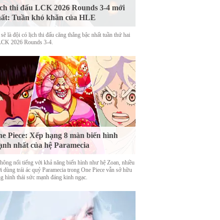
ch thi đấu LCK 2026 Rounds 3-4 mới
ất: Tuần khó khăn của HLE
ẽ là đội có lịch thi đấu căng thẳng bậc nhất tuần thứ hai
LCK 2026 Rounds 3-4.
e Piece: Xếp hạng 8 màn biến hình
nh nhất của hệ Paramecia
hông nổi tiếng với khả năng biến hình như hệ Zoan, nhiều
i dùng trái ác quỷ Paramecia trong One Piece vẫn sở hữu
g hình thái sức mạnh đáng kinh ngạc.