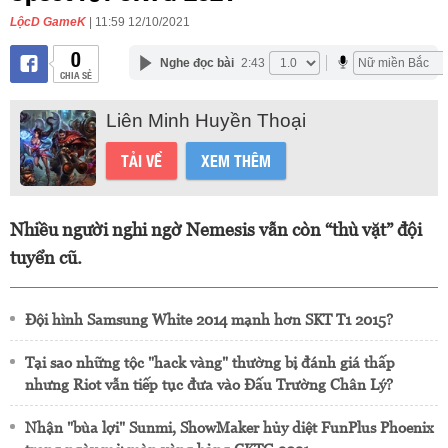
LộcD GameK
| 11:59 12/10/2021
0
Nghe đọc bài
2:43
CHIA SẺ
Liên Minh Huyền Thoại
TẢI VỀ
XEM THÊM
Nhiều người nghi ngờ Nemesis vẫn còn “thù vặt” đội
tuyển cũ.
Đội hình Samsung White 2014 mạnh hơn SKT T1 2015?
Tại sao những tộc "hack vàng" thường bị đánh giá thấp
nhưng Riot vẫn tiếp tục đưa vào Đấu Trường Chân Lý?
Nhận "bùa lợi" Sunmi, ShowMaker hủy diệt FunPlus Phoenix