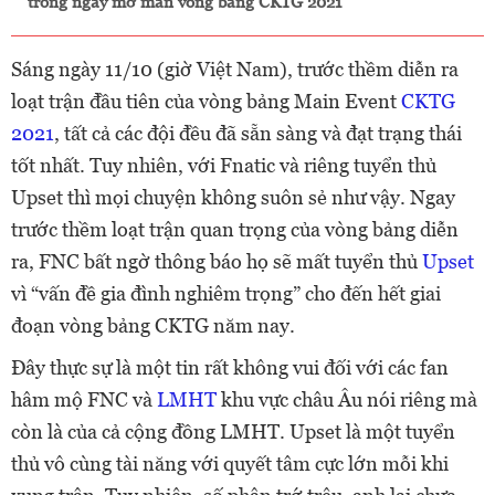
trong ngày mở màn vòng bảng CKTG 2021
Sáng ngày 11/10 (giờ Việt Nam), trước thềm diễn ra
loạt trận đầu tiên của vòng bảng Main Event
CKTG
2021
, tất cả các đội đều đã sẵn sàng và đạt trạng thái
tốt nhất. Tuy nhiên, với Fnatic và riêng tuyển thủ
Upset thì mọi chuyện không suôn sẻ như vậy. Ngay
trước thềm loạt trận quan trọng của vòng bảng diễn
ra, FNC bất ngờ thông báo họ sẽ mất tuyển thủ
Upset
vì “vấn đề gia đình nghiêm trọng” cho đến hết giai
đoạn vòng bảng CKTG năm nay.
Đây thực sự là một tin rất không vui đối với các fan
hâm mộ FNC và
LMHT
khu vực châu Âu nói riêng mà
còn là của cả cộng đồng LMHT. Upset là một tuyển
thủ vô cùng tài năng với quyết tâm cực lớn mỗi khi