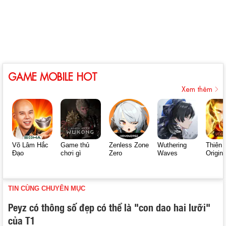
GAME MOBILE HOT
Xem thêm
Võ Lâm Hắc
Game thủ
Zenless Zone
Wuthering
Thiên 
Đạo
chơi gì
Zero
Waves
Origin
TIN CÙNG CHUYÊN MỤC
Peyz có thông số đẹp có thể là "con dao hai lưỡi"
của T1