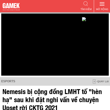
TÌM KIẾM
MỞ RỘNG
ESPORTS
QUAY LẠI
Nemesis bị cộng đồng LMHT tố "hèn
hạ" sau khi đặt nghi vấn về chuyện
Upset rời CKTG 2021