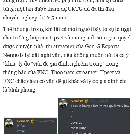
xung trận. Tuy nhiên, số phận trớ trêu, anh lại chưa
từng một lần được tham dự CKTG dù đã thi đấu
chuyên nghiệp được 5 năm.
Thế nhưng, trong khi tất cả mọi người bày tỏ sự lo ngại
cho trường hợp của Upset và mong anh sớm giải quyết
được chuyện nhà, thì streamer của Gen.G Esports -
Nemesis lại đặt nghi vấn, nếu không muốn nói là có ý
“khịa” lý do “vấn đề gia đình nghiêm trọng” trong
thông báo của FNC. Theo nam streamer, Upset và
FNC chắc chắn có vấn đề gì khác và lý do gia đình chỉ
là bình phong.