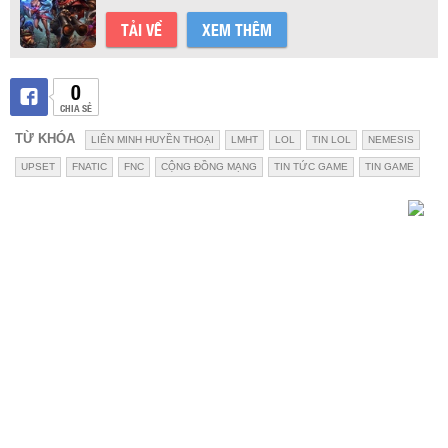
TẢI VỀ
XEM THÊM
0
CHIA SẺ
TỪ KHÓA
LIÊN MINH HUYỀN THOẠI
LMHT
LOL
TIN LOL
NEMESIS
UPSET
FNATIC
FNC
CỘNG ĐỒNG MẠNG
TIN TỨC GAME
TIN GAME