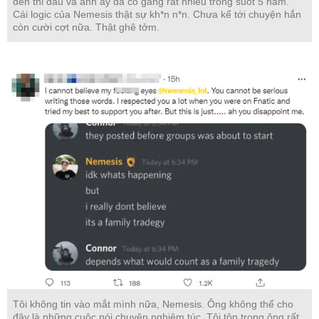
đến thi đấu và anh ấy đã cố gắng rất nhiều trong suốt 5 năm.
Cái logic của Nemesis thật sự kh*n n*n. Chưa kể tới chuyện hắn
còn cười cợt nữa. Thật ghê tởm.
Tôi không tin vào mắt mình nữa, Nemesis. Ông không thể cho
đây là những cuộc nói chuyện nghiêm túc. Tôi tôn trọng ông rất