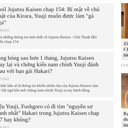
oil Jujutsu Kaisen chap 154: Bí mật về chú
uật của Kirara, Yuuji muốn được làm "gà
ọi"
08/2021
là những thông tin mới nhất về Jujutsu Kaisen - Chú Thuật Hồi
ến chap 154.
Zi
CĐ
hi
ng bóng sau hơn 1 tháng, Jujutsu Kaisen
ay lại và chứng kiến nam chính Yuuji đánh
Có ch
au với bạn gái Hakari?
07/2021
chắc hẳn sẽ là thông tin khiến nhiều fan của Jujutsu Kaisen cảm
y bất ngờ khi anh chàng nam chính Yuuji ra tay hành động.
ệu Yuuji, Fushgoro có đi tìm "nguyền sư
nh nhất" Hakari trong Jujutsu Kaisen chap
Bạ
7 hay không?
du
là
04/2021