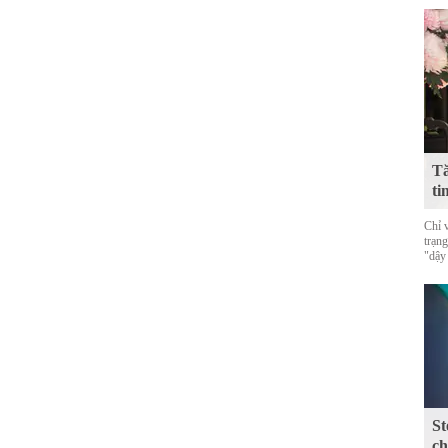
Tă
ti
Chỉ 
trạn
"dậy
St
ch