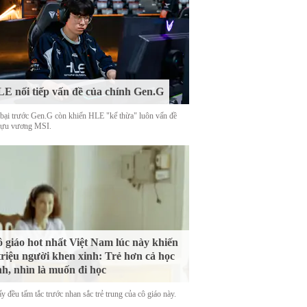
E nối tiếp vấn đề của chính Gen.G
 bại trước Gen.G còn khiến HLE "kế thừa" luôn vấn đề
cựu vương MSI.
 giáo hot nhất Việt Nam lúc này khiến
triệu người khen xinh: Trẻ hơn cả học
nh, nhìn là muốn đi học
y đều tấm tắc trước nhan sắc trẻ trung của cô giáo này.