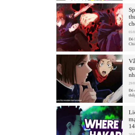
Sp
th
ch
05/
Đó 
Chi
Vắ
qu
nh
29/
Đó 
thấ
Li
mạ
14
20/