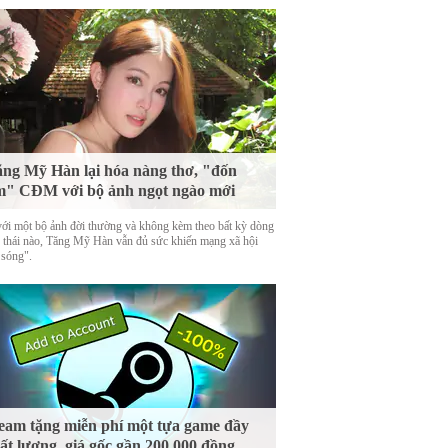
ng Mỹ Hàn lại hóa nàng thơ, "đốn
m" CĐM với bộ ảnh ngọt ngào mới
với một bộ ảnh đời thường và không kèm theo bất kỳ dòng
g thái nào, Tăng Mỹ Hàn vẫn đủ sức khiến mạng xã hội
 sóng".
eam tặng miễn phí một tựa game đầy
ất lượng, giá gốc gần 200.000 đồng,