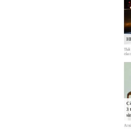
HL
Thất
của 
Cô
3 
si
Ai nấ