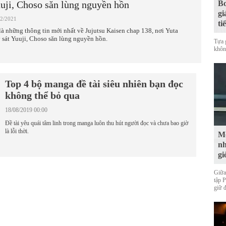
uji, Choso săn lùng nguyền hồn
Bo
gi
02/2021
ti
là những thông tin mới nhất về Jujutsu Kaisen chap 138, nơi Yuta
y sát Yuuji, Choso săn lùng nguyền hồn.
Tựa 
không
Top 4 bộ manga đề tài siêu nhiên bạn đọc
không thể bỏ qua
18/08/2019 00:00
Đề tài yêu quái tâm linh trong manga luôn thu hút người đọc và chưa bao giờ
là lỗi thời.
Mộ
nh
gi
Giữa
tập 
giữ 