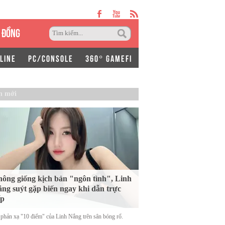
 ĐỒNG
LINE
PC/CONSOLE
360° GAMEFI
n mới
ông giống kịch bản "ngôn tình", Linh
ng suýt gặp biến ngay khi dẫn trực
ếp
phản xạ "10 điểm" của Linh Nắng trên sân bóng rổ.