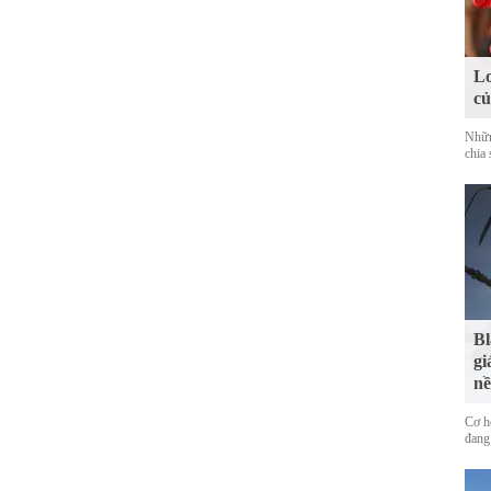
Lo
c
Nhữn
chia 
Bl
gi
nề
Cơ h
đang