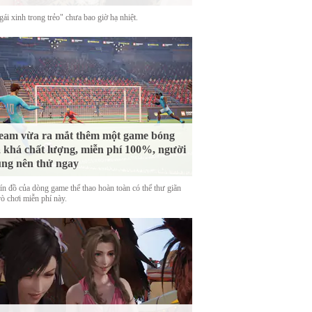
ái xinh trong trẻo" chưa bao giờ hạ nhiệt.
eam vừa ra mắt thêm một game bóng
 khá chất lượng, miễn phí 100%, người
ng nên thử ngay
tín đồ của dòng game thể thao hoàn toàn có thể thư giãn
rò chơi miễn phí này.