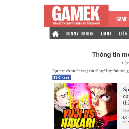
GAME 
GUNNY ORIGIN
LMHT
LIÊN
Thông tin m
CẬP
Bạn thích các tin tức trong chủ đề này? Hãy bình luận, g
Sp
cù
th
03/
Đó 
chứ