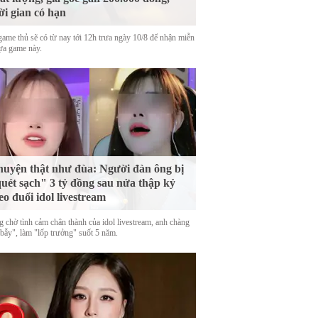
ời gian có hạn
game thủ sẽ có từ nay tới 12h trưa ngày 10/8 để nhận miễn
tựa game này.
uyện thật như đùa: Người đàn ông bị
uét sạch" 3 tỷ đồng sau nửa thập kỷ
eo đuổi idol livestream
g chờ tình cảm chân thành của idol livestream, anh chàng
 bẫy", làm "lốp trưởng" suốt 5 năm.