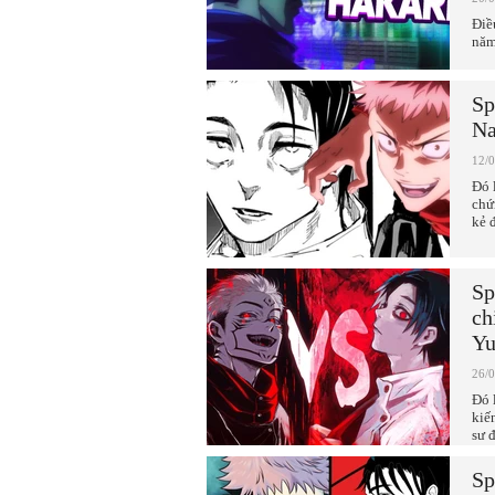
Điề
năm
Sp
Na
12/
Đó 
chứ
kẻ 
Sp
ch
Yu
26/
Đó 
kiế
sư 
Sp