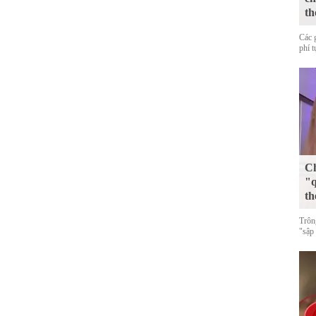
th
Các 
phí 
Ch
"q
th
Trôn
"sập