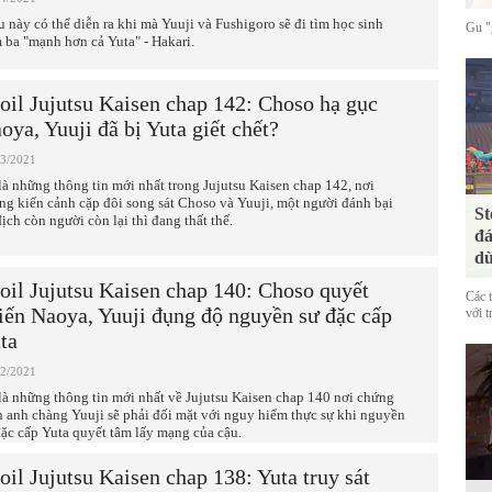
u này có thể diễn ra khi mà Yuuji và Fushigoro sẽ đi tìm học sinh
Gu "g
 ba "mạnh hơn cả Yuta" - Hakari.
oil Jujutsu Kaisen chap 142: Choso hạ gục
oya, Yuuji đã bị Yuta giết chết?
03/2021
là những thông tin mới nhất trong Jujutsu Kaisen chap 142, nơi
ng kiến cảnh cặp đôi song sát Choso và Yuuji, một người đánh bại
St
địch còn người còn lại thì đang thất thế.
đá
dù
oil Jujutsu Kaisen chap 140: Choso quyết
Các 
iến Naoya, Yuuji đụng độ nguyền sư đặc cấp
với t
ta
02/2021
là những thông tin mới nhất về Jujutsu Kaisen chap 140 nơi chứng
n anh chàng Yuuji sẽ phải đối mặt với nguy hiểm thực sự khi nguyền
đặc cấp Yuta quyết tâm lấy mạng của cậu.
oil Jujutsu Kaisen chap 138: Yuta truy sát