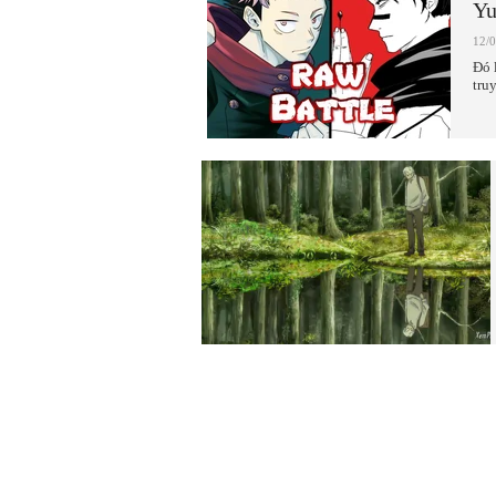
Yu
12/
Đó 
tru