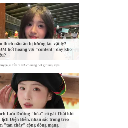
n thích nấu ăn bị tương tác vật lý?
M hốt hoảng với "content" đầy khó
ểu?
uyện gì xảy ra với cô nàng hot girl này vậy?
ch Lưu Dương "hóa" cô gái Thái khi
 lịch Điện Biên, nhan sắc trong trẻo
m "tan chảy" cộng đồng mạng