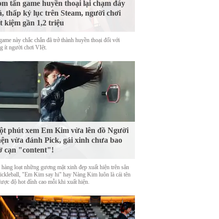
m tấn game huyền thoại lại chạm đáy
á, thấp kỷ lục trên Steam, người chơi
ết kiệm gần 1,2 triệu
game này chắc chắn đã trở thành huyền thoại đối với
 ít người chơi VIệt.
t phút xem Em Kim vừa lên đồ Người
ện vừa đánh Pick, gái xinh chưa bao
ờ cạn "content"!
 hàng loạt những gương mặt xinh đẹp xuất hiện trên sân
Pickleball, "Em Kim say hi" hay Nàng Kim luôn là cái tên
được độ hot đỉnh cao mỗi khi xuất hiện.