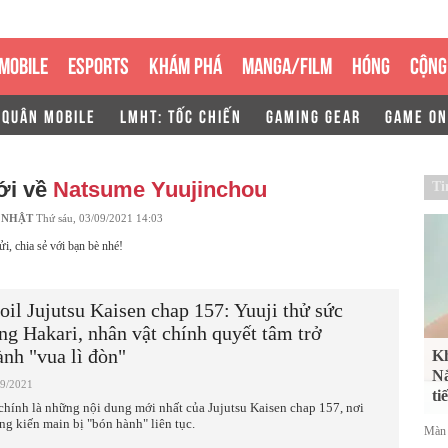
MOBILE
ESPORTS
KHÁM PHÁ
MANGA/FILM
HÓNG
CỘNG
 QUÂN MOBILE
LMHT: TỐC CHIẾN
GAMING GEAR
GAME ON
ới về
Natsume Yuujinchou
Ti
 NHẬT
Thứ sáu, 03/09/2021 14:03
ửi, chia sẻ với bạn bè nhé!
oil Jujutsu Kaisen chap 157: Yuuji thử sức
ng Hakari, nhân vật chính quyết tâm trở
ành "vua lì đòn"
Kh
Nắ
09/2021
ti
chính là những nội dung mới nhất của Jujutsu Kaisen chap 157, nơi
ng kiến main bị "bón hành" liên tục.
Màn 