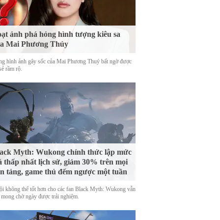
ạt ảnh phá hỏng hình tượng kiêu sa
ủa Mai Phương Thúy
g hình ảnh gây sốc của Mai Phương Thuý bất ngờ được
sẻ rầm rộ.
ack Myth: Wukong chính thức lập mức
á thấp nhất lịch sử, giảm 30% trên mọi
n tảng, game thủ đếm ngược một tuần
ội không thể tốt hơn cho các fan Black Myth: Wukong vẫn
 mong chờ ngày được trải nghiệm.