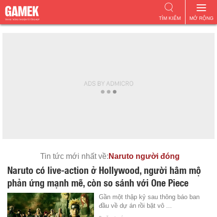
TÌM KIẾM
MỞ RỘNG
Tin tức mới nhất về:
Naruto người đóng
Naruto có live-action ở Hollywood, người hâm mộ
phản ứng mạnh mẽ, còn so sánh với One Piece
Gần một thập kỷ sau thông báo ban
đầu về dự án rồi bặt vô ...