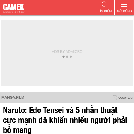
TÌM KIẾM
MỞ RỘNG
MANGA/FILM
QUAY LẠI
Naruto: Edo Tensei và 5 nhẫn thuật
cực mạnh đã khiến nhiều người phải
bỏ mạng