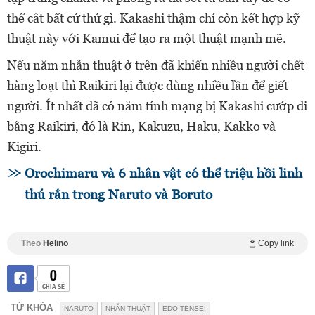
thể cắt bất cứ thứ gì. Kakashi thậm chí còn kết hợp kỹ
thuật này với Kamui để tạo ra một thuật mạnh mẽ.
Nếu năm nhẫn thuật ở trên đã khiến nhiều người chết
hàng loạt thì Raikiri lại được dùng nhiều lần để giết
người. Ít nhất đã có năm tính mạng bị Kakashi cướp đi
bằng Raikiri, đó là Rin, Kakuzu, Haku, Kakko và
Kigiri.
Orochimaru và 6 nhân vật có thể triệu hồi linh
thú rắn trong Naruto và Boruto
Theo
Helino
Copy link
0
CHIA SẺ
TỪ KHÓA
NARUTO
NHẪN THUẬT
EDO TENSEI