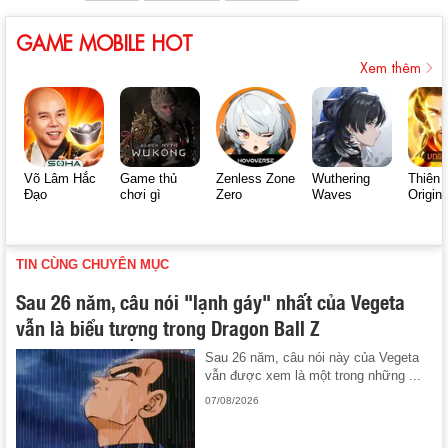
GAME MOBILE HOT
Xem thêm
Võ Lâm Hắc
Game thủ
Zenless Zone
Wuthering
Thiên 
Đạo
chơi gì
Zero
Waves
Origin
TIN CÙNG CHUYÊN MỤC
Sau 26 năm, câu nói "lạnh gáy" nhất của Vegeta
vẫn là biểu tượng trong Dragon Ball Z
Sau 26 năm, câu nói này của Vegeta
vẫn được xem là một trong những ...
07/08/2026