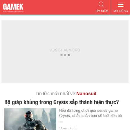
TÌM KIẾM
MỞ RỘNG
Tin tức mới nhất về:
Nanosuit
Bộ giáp khủng trong Crysis sắp thành hiện thực?
Nếu đã từng chơi qua series game
Crysis, chắc chắn bạn sẽ biết đến bộ
...
11 năm trước