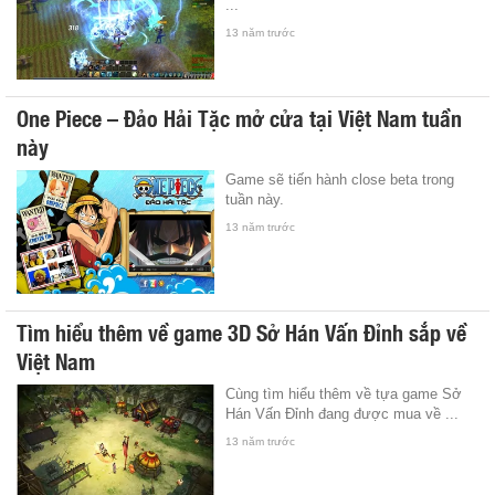
...
13 năm trước
One Piece – Đảo Hải Tặc mở cửa tại Việt Nam tuần
này
Game sẽ tiến hành close beta trong
tuần này.
13 năm trước
Tìm hiểu thêm về game 3D Sở Hán Vấn Đỉnh sắp về
Việt Nam
Cùng tìm hiểu thêm về tựa game Sở
Hán Vấn Đỉnh đang được mua về ...
13 năm trước