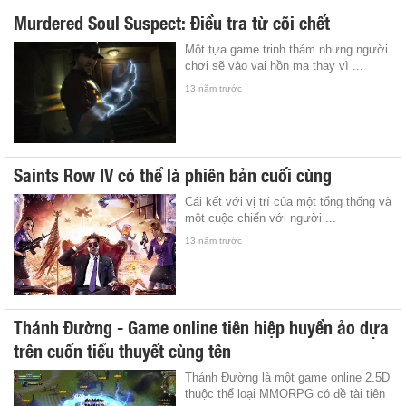
Murdered Soul Suspect: Điều tra từ cõi chết
Một tựa game trinh thám nhưng người
chơi sẽ vào vai hồn ma thay vì ...
13 năm trước
Saints Row IV có thể là phiên bản cuối cùng
Cái kết với vị trí của một tổng thống và
một cuộc chiến với người ...
13 năm trước
Thánh Đường - Game online tiên hiệp huyền ảo dựa
trên cuốn tiểu thuyết cùng tên
Thánh Đường là một game online 2.5D
thuộc thể loại MMORPG có đề tài tiên