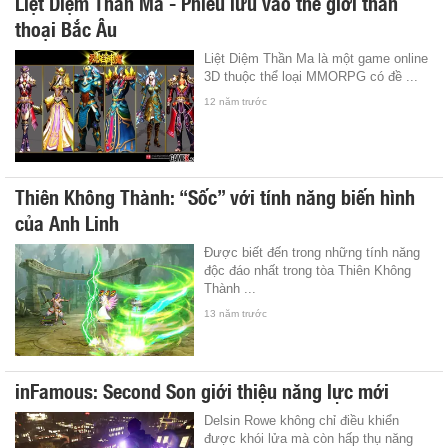
Liệt Diệm Thần Ma - Phiêu lưu vào thế giới thần
thoại Bắc Âu
Liệt Diệm Thần Ma là một game online
3D thuộc thể loại MMORPG có đề ...
12 năm trước
Thiên Không Thành: “Sốc” với tính năng biến hình
của Anh Linh
Được biết đến trong những tính năng
độc đáo nhất trong tòa Thiên Không
Thành ...
13 năm trước
inFamous: Second Son giới thiệu năng lực mới
Delsin Rowe không chỉ điều khiển
được khói lửa mà còn hấp thụ năng