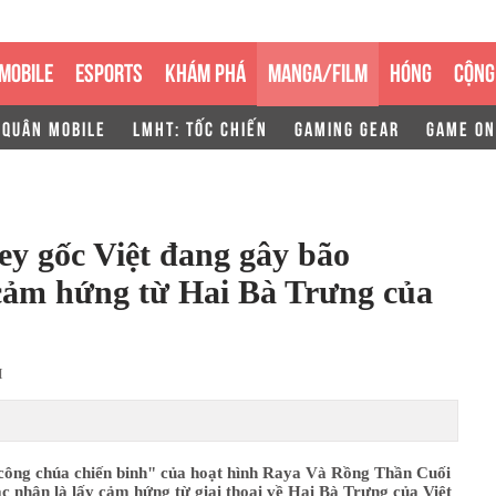
MOBILE
ESPORTS
KHÁM PHÁ
MANGA/FILM
HÓNG
CỘNG
 QUÂN MOBILE
LMHT: TỐC CHIẾN
GAMING GEAR
GAME ON
y gốc Việt đang gây bão
cảm hứng từ Hai Bà Trưng của
M
công chúa chiến binh" của hoạt hình Raya Và Rồng Thần Cuối
 nhận là lấy cảm hứng từ giai thoại về Hai Bà Trưng của Việt