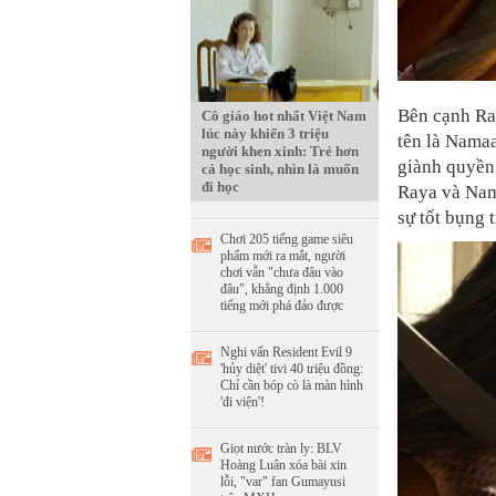
Bên cạnh Ra
Cô giáo hot nhất Việt Nam
lúc này khiến 3 triệu
tên là Namaa
người khen xinh: Trẻ hơn
giành quyền
cả học sinh, nhìn là muốn
đi học
Raya và Nam
sự tốt bụng 
Chơi 205 tiếng game siêu
phẩm mới ra mắt, người
chơi vẫn "chưa đâu vào
đâu", khẳng định 1.000
tiếng mới phá đảo được
Nghi vấn Resident Evil 9
'hủy diệt' tivi 40 triệu đồng:
Chỉ cần bóp cò là màn hình
'đi viện'!
Giọt nước tràn ly: BLV
Hoàng Luân xóa bài xin
lỗi, "var" fan Gumayusi