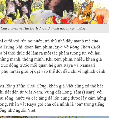
Câu chuyện về Hai Bà Trưng trở thành nguồn cảm hứng
ại cưỡi voi rửa nợ nước, trả thù nhà đầy mạnh mẽ của
và Trưng Nhị, đoàn làm phim
Raya Và Rồng Thần Cuối
ã bị thôi thúc để làm ra một tác phẩm tương tự, với hai
 hùng mạnh, thông minh. Khi xem phim, nhiều khán giả
i xúc động trước mối quan hệ giữa Raya và Namaari:
phụ nữ tài giỏi bị đặt vào thế đối đầu chỉ vì nghịch cảnh
Và Rồng Thần Cuối Cùng
, khán giả Việt cũng có thể bắt
hi tiết đến từ Việt Nam. Vùng đất Long Tâm (Heart) với
ều sông, nước và các tảng đá lớn cũng được lấy cảm hứng
ong. Nhân vật Raya gọi cha của mình là "ba" trong tiếng
ống như người Việt.