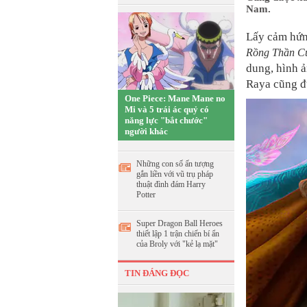
Nam.
Lấy cảm hứn
Rồng Thần C
dung, hình ả
Raya cũng đư
One Piece: Mane Mane no
Mi và 5 trái ác quỷ có
năng lực "bắt chước"
người khác
Những con số ấn tượng
gắn liền với vũ trụ pháp
thuật đình đám Harry
Potter
Super Dragon Ball Heroes
thiết lập 1 trận chiến bí ẩn
của Broly với "kẻ lạ mặt"
TIN ĐÁNG ĐỌC