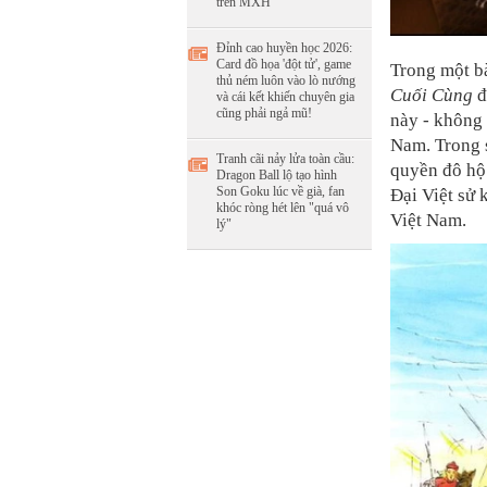
trên MXH
Đỉnh cao huyền học 2026:
Card đồ họa 'đột tử', game
Trong một b
thủ ném luôn vào lò nướng
Cuối Cùng
đ
và cái kết khiến chuyên gia
cũng phải ngả mũ!
này - không 
Nam. Trong s
Tranh cãi nảy lửa toàn cầu:
quyền đô hộ
Dragon Ball lộ tạo hình
Son Goku lúc về già, fan
Đại Việt sử 
khóc ròng hét lên "quá vô
Việt Nam.
lý"