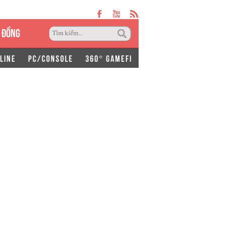
 ĐỒNG
LINE
PC/CONSOLE
360° GAMEFI