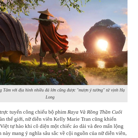
g Tâm với địa hình nhiều đá lớn cũng được "mượn ý tưởng" từ vịnh Hạ
Long
 trực tuyến công chiếu bộ phim
Raya Và Rồng Thần Cuối
oàn thế giới, nữ diễn viên Kelly Marie Tran cũng khiến
Việt tự hào khi cô diện một chiếc áo dài và đeo mấn lộng
h này mang ý nghĩa sâu sắc về cội nguồn của nữ diễn viên,