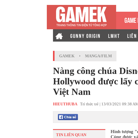
GAME 
GUNNY ORIGIN
LMHT
LIÊN
GAMEK
›
MANGA/FILM
Nàng công chúa Disne
Hollywood được lấy 
Việt Nam
HIEUTHUBA
Trí thức trẻ |
13/03/2021 09:38 A
Hình tượng "
TIN LIÊN QUAN
Cùng được xác