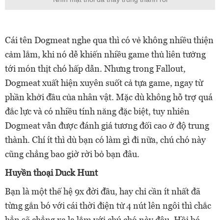
Cái tên Dogmeat nghe qua thì có vẻ không nhiều thiện
cảm lắm, khi nó dễ khiến nhiều game thủ liên tưởng
tới món thịt chó hấp dẫn. Nhưng trong Fallout,
Dogmeat xuất hiện xuyên suốt cả tựa game, ngay từ
phần khởi đầu của nhân vật. Mặc dù không hỗ trợ quá
đắc lực và có nhiều tính năng đặc biệt, tuy nhiên
Dogmeat vẫn được đánh giá tương đối cao ở độ trung
thành. Chí ít thì dù bạn có làm gì đi nữa, chú chó này
cũng chẳng bao giờ rời bỏ bạn đâu.
Huyền thoại Duck Hunt
Bạn là một thế hệ 9x đời đầu, hay chỉ cần ít nhất đã
từng gắn bó với cái thời điện tử 4 nút lên ngôi thì chắc
hẳn sẽ chẳng xa lạ lắm với chú chó này đâu. Hồi bé,