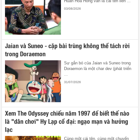
Huấn Hoa Hồng vẫn là cái tên liên ...
03/08/2026
Jaian và Suneo - cặp bài trùng không thể tách rời
trong Doraemon
Sự gắn bó của Jaian và Suneo trong
Doraemon là một char dev (phát triển
...
31/07/2026
Xem The Odyssey chiếu năm 1997 để biết thế nào
là "dân chơi" Hy Lạp cổ đại: ngạo mạn và hưởng
lạc
Cùng một cái tên, cùng một chuyến