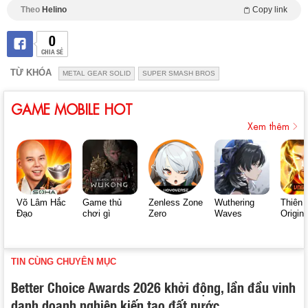
Theo
Helino
Copy link
0
CHIA SẺ
TỪ KHÓA
METAL GEAR SOLID
SUPER SMASH BROS
GAME MOBILE HOT
Xem thêm
Võ Lâm Hắc
Game thủ
Zenless Zone
Wuthering
Thiên 
Đạo
chơi gì
Zero
Waves
Origin
TIN CÙNG CHUYÊN MỤC
Better Choice Awards 2026 khởi động, lần đầu vinh
danh doanh nghiệp kiến tạo đất nước