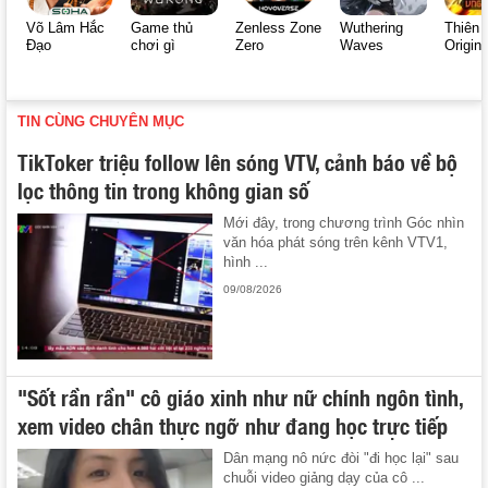
Võ Lâm Hắc
Game thủ
Zenless Zone
Wuthering
Thiên 
Đạo
chơi gì
Zero
Waves
Origin
TIN CÙNG CHUYÊN MỤC
TikToker triệu follow lên sóng VTV, cảnh báo về bộ
lọc thông tin trong không gian số
Mới đây, trong chương trình Góc nhìn
văn hóa phát sóng trên kênh VTV1,
hình ...
09/08/2026
"Sốt rần rần" cô giáo xinh như nữ chính ngôn tình,
xem video chân thực ngỡ như đang học trực tiếp
Dân mạng nô nức đòi "đi học lại" sau
chuỗi video giảng dạy của cô ...