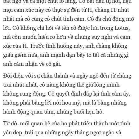
bất ngờ và cả một chút lo lắng. Cô bắt đầu tự hỏi, liệu
mọi cảm xúc này có thực sự đến từ H, chàng IT nhút
nhát mà cô cũng có chút tình cảm. Cô đã chủ động mở
lời. Cô không chỉ hỏi về tên cô được lưu trong Lotus,
mà còn muốn hiểu rõ hơn về những suy nghĩ và cảm
xúc của H. Trước tình huống này, anh chàng không
giấu giếm nữa, anh mạnh dạn bày tỏ tất cả những gì
anh cảm nhận về cô gái.
Đối diện với sự chân thành và ngây ngô đến từ chàng
trai nhút nhát, cô nàng không thể giữ lòng mình
không rung động. Cô quyết định đáp lại tình cảm ấy,
không phải bằng lời nói hoa mỹ, mà là bằng những
hành động quan tâm, những buổi hẹn hò.
Từ đó, mối quan hệ của họ phát triển thành một tình
yêu đẹp, trải qua những ngày tháng ngọt ngào và