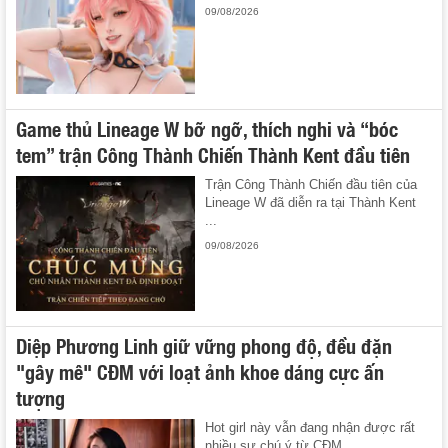
09/08/2026
Game thủ Lineage W bỡ ngỡ, thích nghi và “bóc
tem” trận Công Thành Chiến Thành Kent đầu tiên
Trận Công Thành Chiến đầu tiên của
Lineage W đã diễn ra tại Thành Kent
...
09/08/2026
Diệp Phương Linh giữ vững phong độ, đều đặn
"gây mê" CĐM với loạt ảnh khoe dáng cực ấn
tượng
Hot girl này vẫn đang nhận được rất
nhiều sự chú ý từ CĐM.