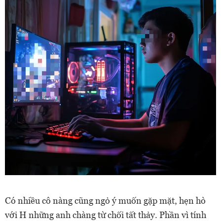
Có nhiều cô nàng cũng ngỏ ý muốn gặp mặt, hẹn hò
với H những anh chàng từ chối tất thảy. Phần vì tính