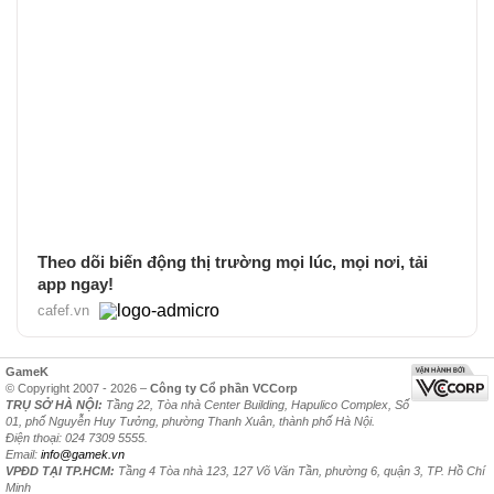
Theo dõi biến động thị trường mọi lúc, mọi nơi, tải
app ngay!
cafef.vn
GameK
© Copyright 2007 - 2026 –
Công ty Cổ phần VCCorp
TRỤ SỞ HÀ NỘI:
Tầng 22, Tòa nhà Center Building, Hapulico Complex, Số
01, phố Nguyễn Huy Tưởng, phường Thanh Xuân, thành phố Hà Nội.
Điện thoại: 024 7309 5555.
Email:
info@gamek.vn
VPĐD TẠI TP.HCM:
Tầng 4 Tòa nhà 123, 127 Võ Văn Tần, phường 6, quận 3, TP. Hồ Chí
Minh