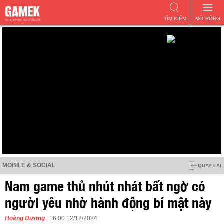
TÌM KIẾM
MỞ RỘNG
MOBILE & SOCIAL
QUAY LẠI
Nam game thủ nhút nhát bất ngờ có
người yêu nhờ hành động bí mật này
Hoàng Dương
| 16:00 12/12/2024