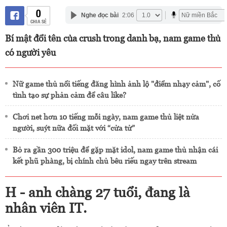
0
Nghe đọc bài
2:06
CHIA SẺ
Bí mật đổi tên của crush trong danh bạ, nam game thủ
có người yêu
Nữ game thủ nổi tiếng đăng hình ảnh lộ "điểm nhạy cảm", cố
tình tạo sự phản cảm để câu like?
Chơi net hơn 10 tiếng mỗi ngày, nam game thủ liệt nửa
người, suýt nữa đối mặt với “cửa tử”
Bỏ ra gần 300 triệu để gặp mặt idol, nam game thủ nhận cái
kết phũ phàng, bị chính chủ bêu riếu ngay trên stream
H - anh chàng 27 tuổi, đang là
nhân viên IT.