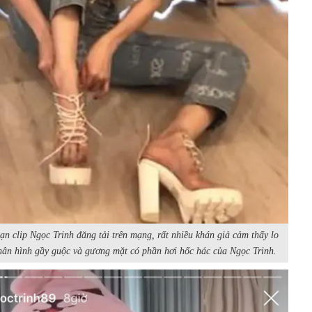
ạn clip Ngọc Trinh đăng tải trên mạng, rất nhiều khán giả cảm thấy lo
thân hình gầy guộc và gương mặt có phần hơi hốc hác của Ngọc Trinh.