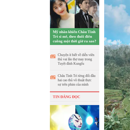
Mỹ nhân khiến Châu Tinh
Trì si mê, theo đuổi điên
cuồng một thời giờ ra sao?
Chuyện ít biết về diễn viên
thủ vai lão thợ may trong
Tuyệt đỉnh Kungfu
Châu Tinh Trì từng đối đầu
hai cao thủ võ thuật thực
sự trên phim của mình
TIN ĐÁNG ĐỌC