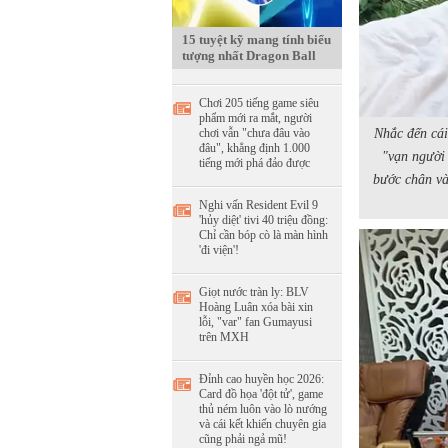
15 tuyệt kỹ mang tính biểu
tượng nhất Dragon Ball
Chơi 205 tiếng game siêu
phẩm mới ra mắt, người
chơi vẫn "chưa đâu vào
Nhắc đến cái
đâu", khẳng định 1.000
"vạn người 
tiếng mới phá đảo được
bước chân và
Nghi vấn Resident Evil 9
'hủy diệt' tivi 40 triệu đồng:
Chỉ cần bóp cò là màn hình
'đi viện'!
Giọt nước tràn ly: BLV
Hoàng Luân xóa bài xin
lỗi, "var" fan Gumayusi
trên MXH
Đỉnh cao huyền học 2026:
Card đồ họa 'đột tử', game
thủ ném luôn vào lò nướng
và cái kết khiến chuyên gia
cũng phải ngả mũ!