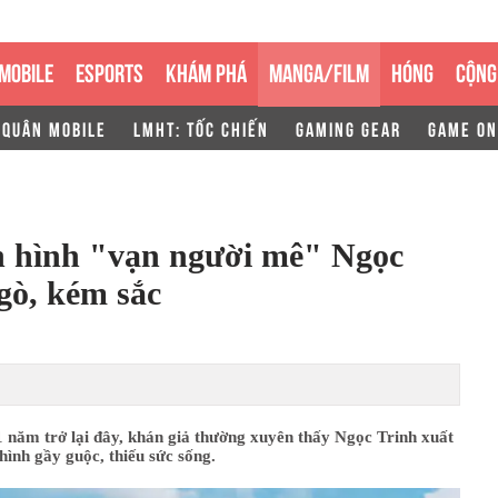
MOBILE
ESPORTS
KHÁM PHÁ
MANGA/FILM
HÓNG
CỘNG
 QUÂN MOBILE
LMHT: TỐC CHIẾN
GAMING GEAR
GAME ON
 hình "vạn người mê" Ngọc
gò, kém sắc
 năm trở lại đây, khán giả thường xuyên thấy Ngọc Trinh xuất
 hình gầy guộc, thiếu sức sống.