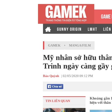
GAME 
GUNNY ORIGIN
LMHT
LIÊN
GAMEK
›
MANGA/FILM
Mỹ nhân sở hữu thân
Trinh ngày càng gầy 
Bảo Quỳnh
|
02/05/2020 09:12 PM
Khoảng gần 1
TIN LIÊN QUAN
hiện với thân