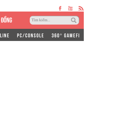
 ĐỒNG
LINE
PC/CONSOLE
360° GAMEFI