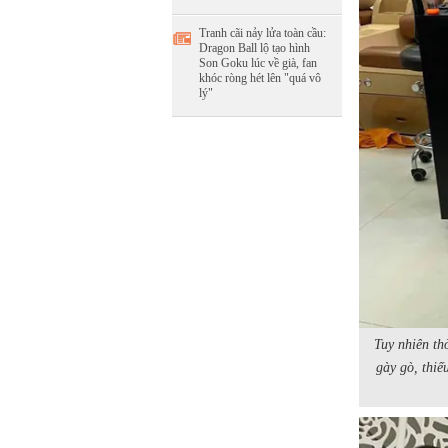
Tranh cãi nảy lửa toàn cầu:
Dragon Ball lộ tạo hình
Son Goku lúc về già, fan
khóc ròng hét lên "quá vô
lý"
Tuy nhiên th
gày gò, thiế