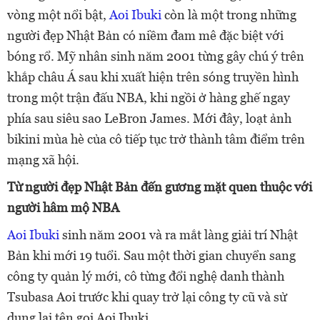
vòng một nổi bật,
Aoi Ibuki
còn là một trong những
người đẹp Nhật Bản có niềm đam mê đặc biệt với
bóng rổ. Mỹ nhân sinh năm 2001 từng gây chú ý trên
khắp châu Á sau khi xuất hiện trên sóng truyền hình
trong một trận đấu NBA, khi ngồi ở hàng ghế ngay
phía sau siêu sao LeBron James. Mới đây, loạt ảnh
bikini mùa hè của cô tiếp tục trở thành tâm điểm trên
mạng xã hội.
Từ người đẹp Nhật Bản đến gương mặt quen thuộc với
người hâm mộ NBA
Aoi Ibuki
sinh năm 2001 và ra mắt làng giải trí Nhật
Bản khi mới 19 tuổi. Sau một thời gian chuyển sang
công ty quản lý mới, cô từng đổi nghệ danh thành
Tsubasa Aoi trước khi quay trở lại công ty cũ và sử
dụng lại tên gọi Aoi Ibuki.