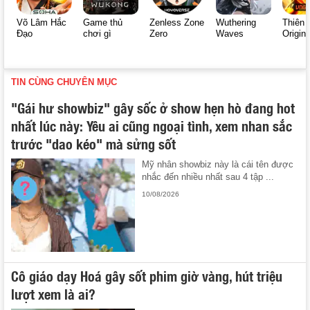
Võ Lâm Hắc
Game thủ
Zenless Zone
Wuthering
Thiên 
Đạo
chơi gì
Zero
Waves
Origin
TIN CÙNG CHUYÊN MỤC
"Gái hư showbiz" gây sốc ở show hẹn hò đang hot
nhất lúc này: Yêu ai cũng ngoại tình, xem nhan sắc
trước "dao kéo" mà sửng sốt
Mỹ nhân showbiz này là cái tên được
nhắc đến nhiều nhất sau 4 tập ...
10/08/2026
Cô giáo dạy Hoá gây sốt phim giờ vàng, hút triệu
lượt xem là ai?