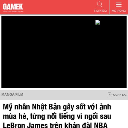
TÌM KIẾM
MỞ RỘNG
MANGA/FILM
QUAY LẠI
Mỹ nhân Nhật Bản gây sốt với ảnh
mùa hè, từng nổi tiếng vì ngồi sau
LeBron James trên khán đài NBA