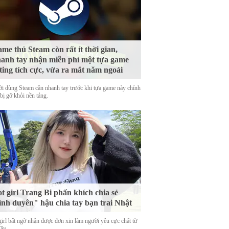
me thủ Steam còn rất ít thời gian,
anh tay nhận miễn phí một tựa game
ting tích cực, vừa ra mắt năm ngoái
i dùng Steam cần nhanh tay trước khi tựa game này chính
bị gỡ khỏi nền tảng.
t girl Trang Bi phấn khích chia sẻ
ình duyên" hậu chia tay bạn trai Nhật
girl bất ngờ nhận được đơn xin làm người yêu cực chất từ
Tây.