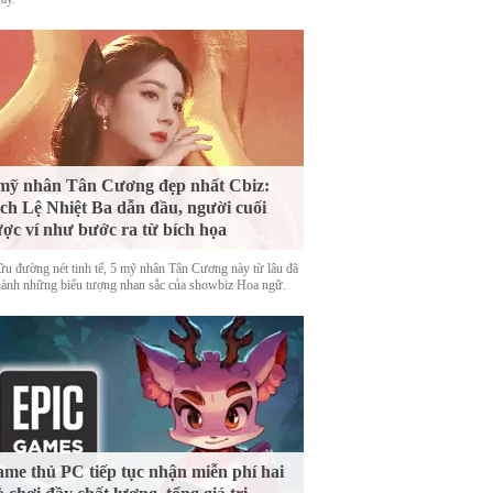
mỹ nhân Tân Cương đẹp nhất Cbiz:
ch Lệ Nhiệt Ba dẫn đầu, người cuối
ợc ví như bước ra từ bích họa
ữu đường nét tinh tế, 5 mỹ nhân Tân Cương này từ lâu đã
thành những biểu tượng nhan sắc của showbiz Hoa ngữ.
me thủ PC tiếp tục nhận miễn phí hai