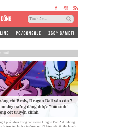
 ĐỒNG
LINE
PC/CONSOLE
360° GAMEFI
n mới
ông chỉ Broly, Dragon Ball vẫn còn 7
ản diện xứng đáng được "hồi sinh"
ong cốt truyện chính
g ít phản diện trong các movie Dragon Ball Z dù không
c cốt truyện chính vẫn được người hâm mộ yêu thích suốt