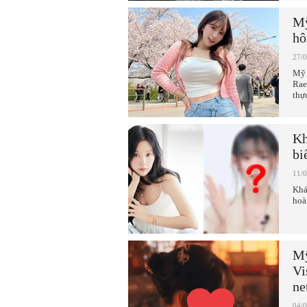
Mỹ
hô
27/
Mỹ 
Rae
thực
Kh
bi
11/
Khá
hoà
Mỹ
Vi
ne
04/