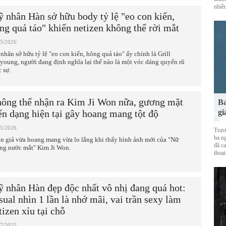
nhiề
 nhân Hàn sở hữu body tỷ lệ "eo con kiến,
ng quả táo" khiến netizen không thể rời mắt
05/2026
nhân sở hữu tỷ lệ "eo con kiến, hông quả táo" ấy chính là Grill
young, người đang định nghĩa lại thế nào là một vóc dáng quyến rũ
 sự.
ông thể nhận ra Kim Ji Won nữa, gương mặt
Ba
ến dạng hiện tại gây hoang mang tột độ
gi
05/2026
Trươ
ba ng
n giả vừa hoang mang vừa lo lắng khi thấy hình ảnh mới của "Nữ
đã ca
ng nước mắt" Kim Ji Won.
thoại
 nhân Hàn đẹp độc nhất vô nhị đang quá hot:
sual nhìn 1 lần là nhớ mãi, vai trần sexy làm
tizen xỉu tại chỗ
07/2025