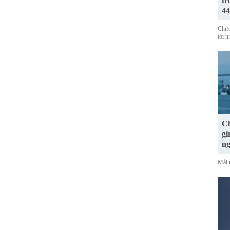
tr
44
Chươ
tới 
Ch
gi
n
Mải 