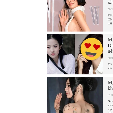
x
09/
TPO
Cô 
mộ 
Mỹ
Di
nề
30/
Vai
khi
Mỹ
kh
01/
Nan
giớ
vực