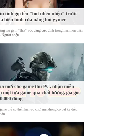
n tình gọi tên "hot nhền nhện" trước
a biến hình của nàng hot gymer
àng mê gym "flex" vóc dáng cực đỉnh trong màn hóa thân
h Người nhện.
à mới cho game thủ PC, nhận miễn
í một tựa game quá chất lượng, giá gốc
0.000 đồng
game thủ có thể nhận trò chơi mà không có bất kỳ điều
nào.