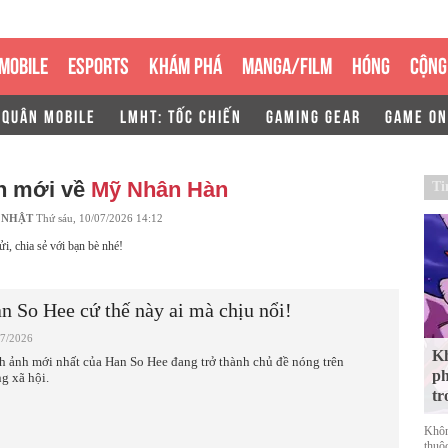
MOBILE
ESPORTS
KHÁM PHÁ
MANGA/FILM
HÓNG
CỘNG
 QUÂN MOBILE
LMHT: TỐC CHIẾN
GAMING GEAR
GAME ON
in mới về
Mỹ Nhân Hàn
Ti
 NHẬT
Thứ sáu, 10/07/2026 14:12
ửi, chia sẻ với bạn bè nhé!
n So Hee cứ thế này ai mà chịu nổi!
07/2026
Kh
h ảnh mới nhất của Han So Hee đang trở thành chủ đề nóng trên
ph
g xã hội.
tr
Khôn
thuộ