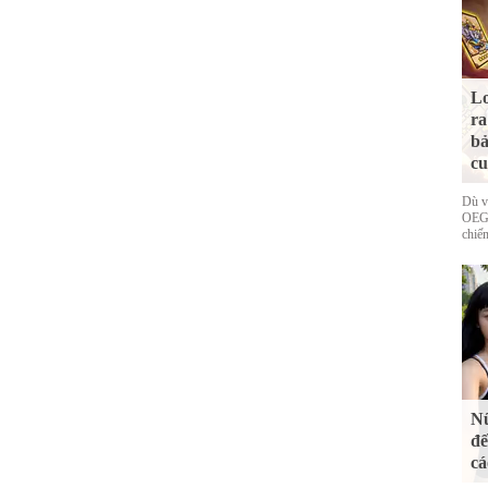
Lo
ra
bả
cu
Dù v
OEG 
chiếm
Nữ
đế
cá