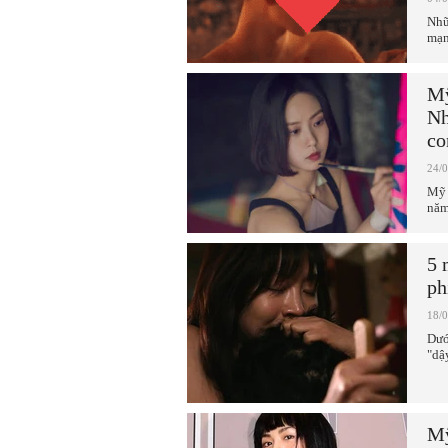
Nhữ
mạn
Mỹ
Nh
co
24/
Mỹ 
năm
5 
ph
18/
Dướ
"dậ
Mỹ