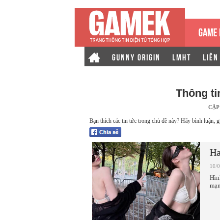
GAME 
GUNNY ORIGIN
LMHT
LIÊN
Thông t
CẬP
Bạn thích các tin tức trong chủ đề này? Hãy bình luận, g
Ha
10/
Hìn
mạn