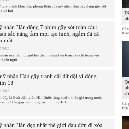
ng khoảnh khắc đẹp phong thần của mỹ nhân Hàn này đang gây sốt
g xã hội.
Dâ
ph
 nhân Hàn đóng 7 phim gây sốt toàn cầu:
Cô n
an sắc nâng tầm mọi tạo hình, ngắm đã cả
thàn
n mắt
05/2025
nhân này liên tục gặt hái thành công trên toàn cầu chỉ trong vài
 ngắn ngủi.
mỹ nhân Hàn gây tranh cãi dữ dội vì đóng
im 18+
Qu
ph
04/2025
25
i đây là 5 nữ diễn viên Hàn Quốc từng khiến khán giả trong nước
y sóng" khi góp mặt trong các bộ phim 18+.
Các 
kiện 
 nhân Hàn đẹp nhất thế giới đau đớn đi xóa