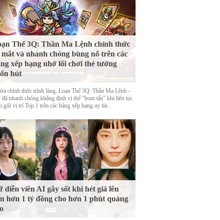
ạn Thế 3Q: Thần Ma Lệnh chính thức
 mắt và nhanh chóng bùng nổ trên các
ng xếp hạng nhờ lối chơi thẻ tướng
ốn hút
ừa chính thức trình làng, Loạn Thế 3Q: Thần Ma Lệnh -
đã nhanh chóng khẳng định vị thế "bom tấn" khi liên tục
 giữ vị trí Top 1 trên các bảng xếp hạng uy tín.
 diễn viên AI gây sốt khi hét giá lên
n hơn 1 tỷ đồng cho hơn 1 phút quảng
o