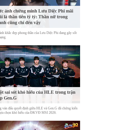
c ảnh chứng minh Lưu Diệc Phi mãi
i là thần tiên tỷ tỷ: Thần nữ trong
anh cũng chỉ đến vậy
nh khắc đẹp phong thần của Lưu Diệc Phi đang gây sốt
mạng.
t sai sót khó hiểu của HLE trong trận
ặp Gen.G
g ván đấu quyết định giữa HLE và Gen.G đã chứng kiến
lựa chọn khó hiểu của ĐKVĐ MSI 2026.