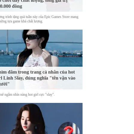
ò chơi đầy chất lượng, tổng giá trị
0.000 đồng
ng trình tặng quà tuần này của Epic Games Store mang
những tựa game khá chất lượng.
ìm đắm trong trang cá nhân của hot
rl Linh Slay, đúng nghĩa "tên vận vào
gười"
mê ngắm nhìn nàng hot girl cực "slay".