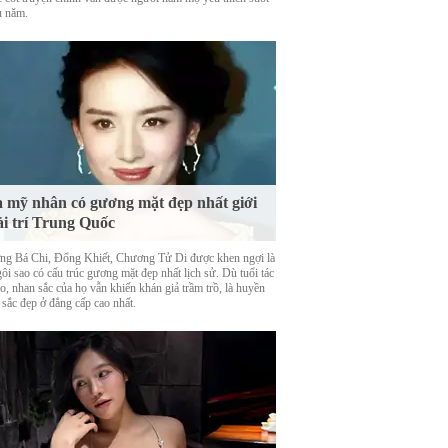
u năm.
 mỹ nhân có gương mặt đẹp nhất giới
ải trí Trung Quốc
ng Bá Chi, Đổng Khiết, Chương Tử Di được khen ngợi là
ôi sao có cấu trúc gương mặt đẹp nhất lịch sử. Dù tuổi tác
o, nhan sắc của họ vẫn khiến khán giả trầm trồ, là huyền
 sắc đẹp ở đẳng cấp cao nhất.