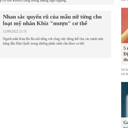
p cơ thể khiến cộng đồng mạng ngỡ ngàng.
Nhan sắc quyến rũ của mẫu nữ từng cho
loạt mỹ nhân Kbiz "mượn" cơ thể
12/08/2022 21:51
Người mẫu Kim Bo Ra nổi tiếng với công việc đóng thế cho các minh tinh
hàng đầu Hàn Quốc trong những phân cảnh cần khoe cơ thể.
5 
Đị
đư
Sở h
trở 
Ga