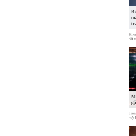
Bứ
mã
tr
Khoả
cõi 
Mộ
g
Tron
một 