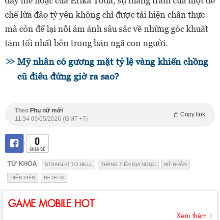
đầy mê hoặc của Erika Toda, sự thăng trầm của một đế
chế lừa đảo tỷ yên không chỉ được tái hiện chân thực
mà còn để lại nỗi ám ảnh sâu sắc về những góc khuất
tăm tối nhất bên trong bản ngã con người.
Mỹ nhân có gương mặt tỷ lệ vàng khiến chồng
cũ điêu đứng giờ ra sao?
Theo
Phụ nữ mới
Copy link
11:34 09/05/2026 (GMT +7)
0
CHIA SẺ
TỪ KHÓA
STRAIGHT TO HELL
THẲNG TIẾN ĐỊA NGỤC
MỸ NHÂN
DIỄN VIÊN
NETFLIX
GAME MOBILE HOT
Xem thêm