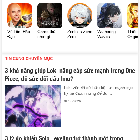
Võ Lâm Hắc
Game thủ
Zenless Zone
Wuthering
Thiên 
Đạo
chơi gì
Zero
Waves
Origin
TIN CÙNG CHUYÊN MỤC
3 khả năng giúp Loki nâng cấp sức mạnh trong One
Piece, đủ sức đối đầu Imu?
Loki vốn đã sở hữu bộ sức mạnh cực
kỳ bá đạo, nhưng để đủ ...
09/08/2026
3 lý do khiến Solo Leveling trở thành một trong