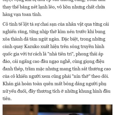
thay thế bằng nét lạnh lẽo, vô hồn nhưng chất chứa
hàng vạn toan tính.
Cô tinh tế lột tả sự chai sạn của nhân vật qua từng cái
nghiến răng, từng nhịp thở kìm nén trước khi bung
xõa thành dã tâm ngút ngàn. Đặc biệt, trong những
cảnh quay Kazuko xuất hiện trên sóng truyền hình
quốc gia với tư cách là "nhà tiên tri", phong thái áp
đảo, cái ngẩng cao đầu ngạo nghễ, cùng giọng điệu
đanh thép, trầm mặc nhưng mang tính sát thương cao
của cô khiến người xem cũng phải "nín thở" theo dõi.
Khán giả hoàn toàn quên mất bóng dáng người phụ
nữ yếu đuối, đầy thương tích ở những khung hình đầu
tiên.