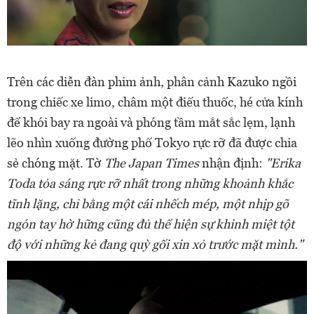
Trên các diễn đàn phim ảnh, phân cảnh Kazuko ngồi
trong chiếc xe limo, châm một điếu thuốc, hé cửa kính
để khói bay ra ngoài và phóng tầm mắt sắc lẹm, lạnh
lẽo nhìn xuống đường phố Tokyo rực rỡ đã được chia
sẻ chóng mặt. Tờ
The Japan Times
nhận định:
"Erika
Toda tỏa sáng rực rỡ nhất trong những khoảnh khắc
tĩnh lặng, chỉ bằng một cái nhếch mép, một nhịp gõ
ngón tay hờ hững cũng đủ thể hiện sự khinh miệt tột
độ với những kẻ đang quỳ gối xin xỏ trước mặt mình."