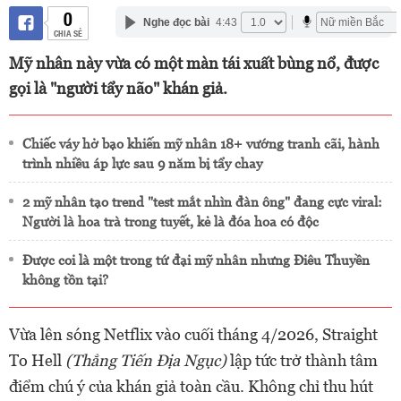
0
Nghe đọc bài
4:43
CHIA SẺ
Mỹ nhân này vừa có một màn tái xuất bùng nổ, được
gọi là "người tẩy não" khán giả.
Chiếc váy hở bạo khiến mỹ nhân 18+ vướng tranh cãi, hành
trình nhiều áp lực sau 9 năm bị tẩy chay
2 mỹ nhân tạo trend "test mắt nhìn đàn ông" đang cực viral:
Người là hoa trà trong tuyết, kẻ là đóa hoa có độc
Được coi là một trong tứ đại mỹ nhân nhưng Điêu Thuyền
không tồn tại?
Vừa lên sóng Netflix vào cuối tháng 4/2026, Straight
To Hell
(Thẳng Tiến Địa Ngục)
lập tức trở thành tâm
điểm chú ý của khán giả toàn cầu. Không chỉ thu hút