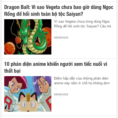
Dragon Ball: Vì sao Vegeta chưa bao giờ dùng Ngọc
Rồng để hồi sinh toàn bộ tộc Saiyan?
Vì sao Vegeta chưa từng dùng Ngọc
Rồng để hồi sinh tộc Saiyan? Câu trả
...
08/08/2026
10 phản diện anime khiến người xem tiếc nuối vì
thất bại
Điểm hấp dẫn của những phản diện
anime này nằm ở chỗ họ không đơn
...
08/08/2026