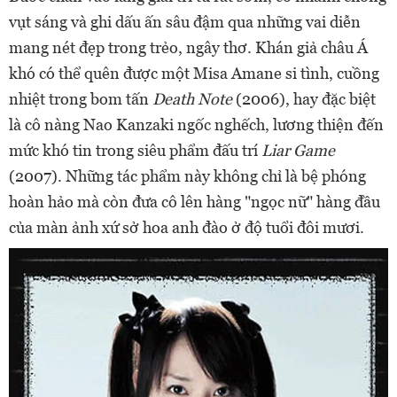
vụt sáng và ghi dấu ấn sâu đậm qua những vai diễn
mang nét đẹp trong trẻo, ngây thơ. Khán giả châu Á
khó có thể quên được một Misa Amane si tình, cuồng
nhiệt trong bom tấn
Death Note
(2006), hay đặc biệt
là cô nàng Nao Kanzaki ngốc nghếch, lương thiện đến
mức khó tin trong siêu phẩm đấu trí
Liar Game
(2007). Những tác phẩm này không chỉ là bệ phóng
hoàn hảo mà còn đưa cô lên hàng "ngọc nữ" hàng đầu
của màn ảnh xứ sở hoa anh đào ở độ tuổi đôi mươi.