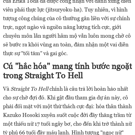
của Erika Toda đã được công nhận với danh xưng diễn
viên phái thực lực (jitsuryoku-ha). Tuy nhiên, vì hình
tượng công chúng của cô thường gắn liền với sự chính
trực, ngọt ngào và nguồn năng lượng tích cực, giới
chuyên môn lẫn người hâm mộ vẫn luôn mong chờ cô
sẽ bước ra khỏi vùng an toàn, đảm nhận một vai diễn
thực sự "tối tăm” và gai góc.
Cú "hắc hóa" mang tính bước ngoặt
trong Straight To Hell
Và
Straight To Hell
chính là câu trả lời hoàn hảo nhất
cho sự chờ đợi đó. Khi gật đầu tham gia dự án này, cô
phải đối mặt với một thử thách cực đại: hóa thân thành
Kazuko Hosoki xuyên suốt cuộc đời đầy thăng trầm từ
một thiếu nữ 17 tuổi ngây bơ, cho đến khi trở thành nữ
tỷ phú 66 tuổi đầy máu lạnh. Hình tượng "ngọc nữ"