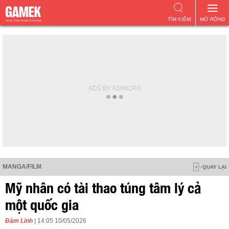
TÌM KIẾM
MỞ RỘNG
MANGA/FILM
QUAY LẠI
Mỹ nhân có tài thao túng tâm lý cả
một quốc gia
Đàm Linh
| 14:05 10/05/2026