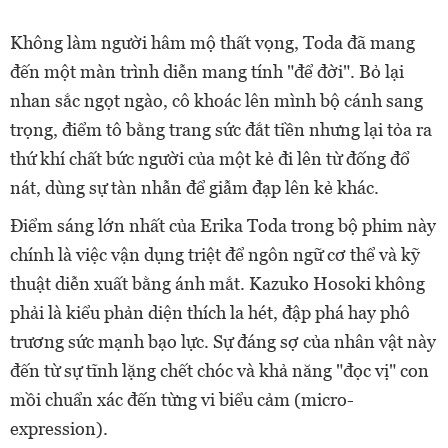
Không làm người hâm mộ thất vọng, Toda đã mang
đến một màn trình diễn mang tính "để đời". Bỏ lại
nhan sắc ngọt ngào, cô khoác lên mình bộ cánh sang
trọng, điểm tô bằng trang sức đắt tiền nhưng lại tỏa ra
thứ khí chất bức người của một kẻ đi lên từ đống đổ
nát, dùng sự tàn nhẫn để giẫm đạp lên kẻ khác.
Điểm sáng lớn nhất của Erika Toda trong bộ phim này
chính là việc vận dụng triệt để ngôn ngữ cơ thể và kỹ
thuật diễn xuất bằng ánh mắt. Kazuko Hosoki không
phải là kiểu phản diện thích la hét, đập phá hay phô
trương sức mạnh bạo lực. Sự đáng sợ của nhân vật này
đến từ sự tĩnh lặng chết chóc và khả năng "đọc vị" con
mồi chuẩn xác đến từng vi biểu cảm (micro-
expression).