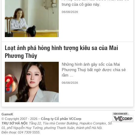
trung của cô giáo này.
06/08/2026
Loạt ảnh phá hỏng hình tượng kiêu sa của Mai
Phương Thúy
Những hình ảnh gây sốc của Mai
Phương Thuý bất ngờ được chia sẻ
rầm ...
06/08/2026
GameK
© Copyright 2007 - 2026 –
Công ty Cổ phần VCCorp
TRỤ SỞ HÀ NỘI:
Tầng 22, Tòa nhà Center Building, Hapulico Complex, Số
01, phố Nguyễn Huy Tưởng, phường Thanh Xuân, thành phố Hà Nội.
Điện thoại: 024 7309 5555.