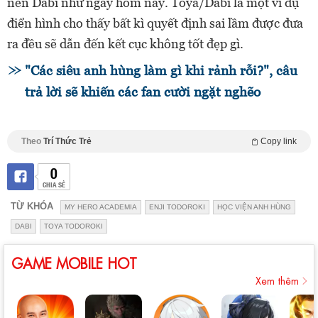
nên Dabi như ngày hôm nay. Toya/Dabi là một ví dụ
điển hình cho thấy bất kì quyết định sai lầm được đưa
ra đều sẽ dẫn đến kết cục không tốt đẹp gì.
"Các siêu anh hùng làm gì khi rảnh rỗi?", câu
trả lời sẽ khiến các fan cười ngặt nghẽo
Theo
Trí Thức Trẻ
Copy link
0
CHIA SẺ
TỪ KHÓA
MY HERO ACADEMIA
ENJI TODOROKI
HỌC VIỆN ANH HÙNG
DABI
TOYA TODOROKI
GAME MOBILE HOT
Xem thêm