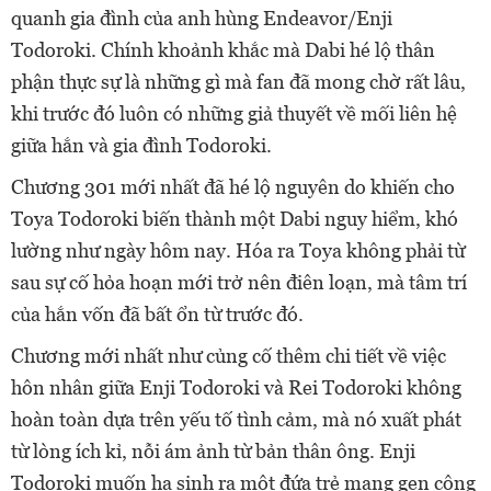
quanh gia đình của anh hùng Endeavor/Enji
Todoroki. Chính khoảnh khắc mà Dabi hé lộ thân
phận thực sự là những gì mà fan đã mong chờ rất lâu,
khi trước đó luôn có những giả thuyết về mối liên hệ
giữa hắn và gia đình Todoroki.
Chương 301 mới nhất đã hé lộ nguyên do khiến cho
Toya Todoroki biến thành một Dabi nguy hiểm, khó
lường như ngày hôm nay. Hóa ra Toya không phải từ
sau sự cố hỏa hoạn mới trở nên điên loạn, mà tâm trí
của hắn vốn đã bất ổn từ trước đó.
Chương mới nhất như củng cố thêm chi tiết về việc
hôn nhân giữa Enji Todoroki và Rei Todoroki không
hoàn toàn dựa trên yếu tố tình cảm, mà nó xuất phát
từ lòng ích kỉ, nỗi ám ảnh từ bản thân ông. Enji
Todoroki muốn hạ sinh ra một đứa trẻ mang gen cộng