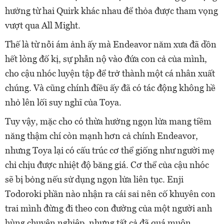
hưởng từ hai Quirk khác nhau để thỏa được tham vọng
vượt qua All Might.
Thế là từ nỗi ám ảnh ấy mà Endeavor năm xưa đã dồn
hết lòng đố kị, sự phẫn nộ vào đứa con cả của mình,
cho cậu nhóc luyện tập để trở thành một cá nhân xuất
chúng. Và cũng chính điều ấy đã có tác động không hề
nhỏ lên lối suy nghĩ của Toya.
Tuy vậy, mặc cho có thừa hưởng ngọn lửa mang tiềm
năng thậm chí còn mạnh hơn cả chính Endeavor,
nhưng Toya lại có cấu trúc cơ thể giống như người mẹ
chỉ chịu được nhiệt độ băng giá. Cơ thể của cậu nhóc
sẽ bị bỏng nếu sử dụng ngọn lửa liên tục. Enji
Todoroki phần nào nhận ra cái sai nên cố khuyên con
trai mình đừng đi theo con đường của một người anh
hùng chuyên nghiệp, nhưng tất cả đã quá muộn.