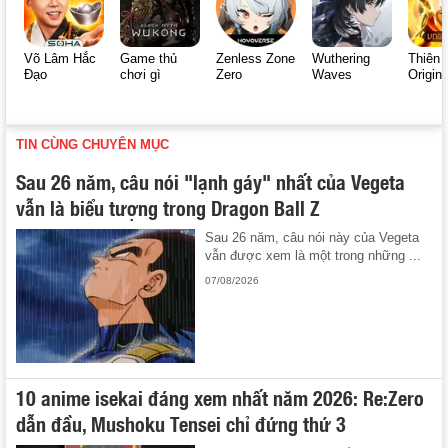
Võ Lâm Hắc
Game thủ
Zenless Zone
Wuthering
Thiên 
Đạo
chơi gì
Zero
Waves
Origin
TIN CÙNG CHUYÊN MỤC
Sau 26 năm, câu nói "lạnh gáy" nhất của Vegeta
vẫn là biểu tượng trong Dragon Ball Z
Sau 26 năm, câu nói này của Vegeta
vẫn được xem là một trong những ...
07/08/2026
10 anime isekai đáng xem nhất năm 2026: Re:Zero
dẫn đầu, Mushoku Tensei chỉ đứng thứ 3