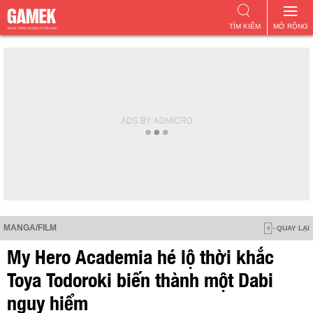
TÌM KIẾM
MỞ RỘNG
MANGA/FILM
QUAY LẠI
My Hero Academia hé lộ thời khắc
Toya Todoroki biến thành một Dabi
nguy hiểm