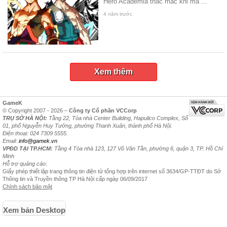
Hero Academia thắc mắc khi mà ...
4 năm trước
Xem thêm
GameK
© Copyright 2007 - 2026 –
Công ty Cổ phần VCCorp
TRỤ SỞ HÀ NỘI:
Tầng 22, Tòa nhà Center Building, Hapulico Complex, Số
01, phố Nguyễn Huy Tưởng, phường Thanh Xuân, thành phố Hà Nội.
Điện thoại: 024 7309 5555.
Email:
info@gamek.vn
VPĐD TẠI TP.HCM:
Tầng 4 Tòa nhà 123, 127 Võ Văn Tần, phường 6, quận 3, TP. Hồ Chí
Minh
Hỗ trợ quảng cáo:
Giấy phép thiết lập trang thông tin điện tử tổng hợp trên internet số 3634/GP-TTĐT do Sở
Thông tin và Truyền thông TP Hà Nội cấp ngày 06/09/2017
Chính sách bảo mật
Xem bản Desktop