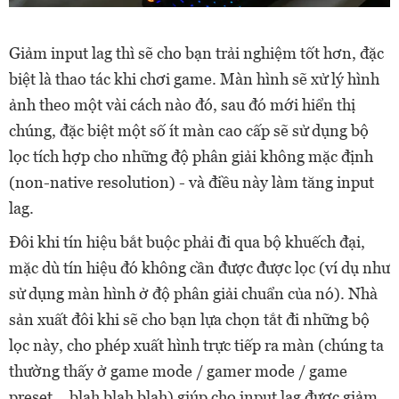
Giảm input lag thì sẽ cho bạn trải nghiệm tốt hơn, đặc
biệt là thao tác khi chơi game. Màn hình sẽ xử lý hình
ảnh theo một vài cách nào đó, sau đó mới hiển thị
chúng, đặc biệt một số ít màn cao cấp sẽ sử dụng bộ
lọc tích hợp cho những độ phân giải không mặc định
(non-native resolution) - và điều này làm tăng input
lag.
Đôi khi tín hiệu bắt buộc phải đi qua bộ khuếch đại,
mặc dù tín hiệu đó không cần được được lọc (ví dụ như
sử dụng màn hình ở độ phân giải chuẩn của nó). Nhà
sản xuất đôi khi sẽ cho bạn lựa chọn tắt đi những bộ
lọc này, cho phép xuất hình trực tiếp ra màn (chúng ta
thường thấy ở game mode / gamer mode / game
preset... blah blah blah) giúp cho input lag được giảm