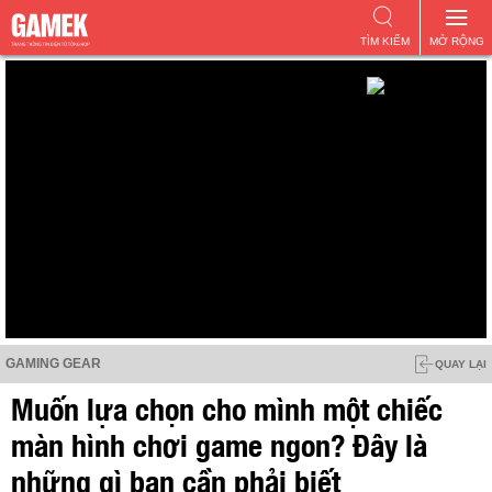
TÌM KIẾM
MỞ RỘNG
GAMING GEAR
QUAY LẠI
Muốn lựa chọn cho mình một chiếc
màn hình chơi game ngon? Đây là
những gì bạn cần phải biết