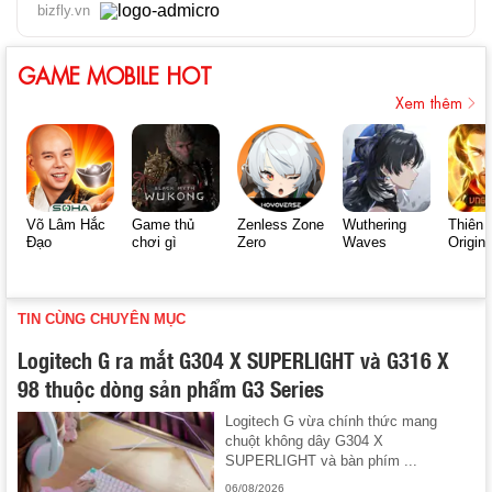
bizfly.vn
GAME MOBILE HOT
Xem thêm
Võ Lâm Hắc
Game thủ
Zenless Zone
Wuthering
Thiên 
Đạo
chơi gì
Zero
Waves
Origin
TIN CÙNG CHUYÊN MỤC
Logitech G ra mắt G304 X SUPERLIGHT và G316 X
98 thuộc dòng sản phẩm G3 Series
Logitech G vừa chính thức mang
chuột không dây G304 X
SUPERLIGHT và bàn phím ...
06/08/2026