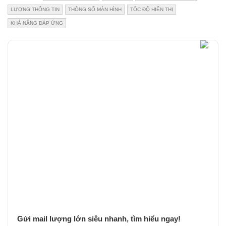
LƯỢNG THÔNG TIN
THÔNG SỐ MÀN HÌNH
TỐC ĐỘ HIỂN THỊ
KHẢ NĂNG ĐÁP ỨNG
Gửi mail lượng lớn siêu nhanh, tìm hiểu ngay!