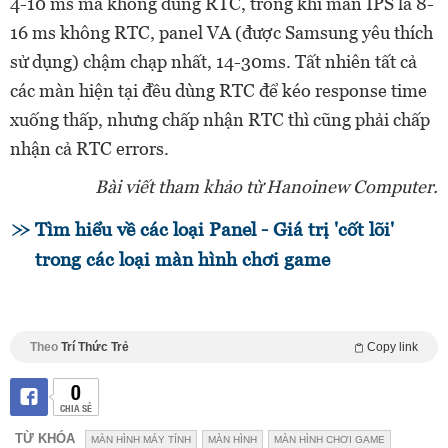
4-10 ms mà không dùng RTC, trong khi màn IPS là 8-
16 ms không RTC, panel VA (được Samsung yêu thích
sử dụng) chậm chạp nhất, 14-30ms. Tất nhiên tất cả
các màn hiện tại đều dùng RTC để kéo response time
xuống thấp, nhưng chấp nhận RTC thì cũng phải chấp
nhận cả RTC errors.
Bài viết tham khảo từ Hanoinew Computer.
Tìm hiểu về các loại Panel - Giá trị 'cốt lõi'
trong các loại màn hình chơi game
Theo
Trí Thức Trẻ
Copy link
0
CHIA SẺ
TỪ KHÓA
MÀN HÌNH MÁY TÍNH
MÀN HÌNH
MÀN HÌNH CHƠI GAME