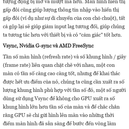
tượng động bị mờ và mượt mà hơn. Màn hình hiển thị
gấp đôi cũng giúp lượng thông tin nhập vào hiển thị
gấp đôi (ví dụ như sự di chuyển của con chỏ chuột), tất
cả gộp lại sẽ giúp giảm input lag tương đối, giúp chúng
ta tương tác hơn với thiết bị và có “cảm giác" tốt hơn.
Vsync, Nvidia G-sync và AMD FreeSync
Tần số màn hình (refresh rate) và số khung hình / giây
(frame rate) liên quan chặt chẽ với nhau, một con
màn có tần số càng cao càng tốt, nhưng để khai thác
được hết ưu điểm của nó, chúng ta cũng cần xuất ra số
lượng khung hình phù hợp với tần số đó, một số người
dùng sử dụng Vsync để không cho GPU xuất ra số
khung hình lớn hơn tần số của màn và để chắc chắn
rằng GPU sẽ chỉ gửi hình lên màn vào những thời
điểm màn hình đã sẵn sàng để bước đến vòng làm