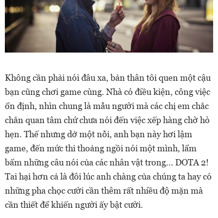
Không cần phải nói đâu xa, bản thân tôi quen một cậu
bạn cũng chơi game cùng. Nhà có điều kiện, công việc
ổn định, nhìn chung là mẫu người mà các chị em chắc
chắn quan tâm chứ chưa nói đến việc xếp hàng chờ hò
hẹn. Thế nhưng dở một nỗi, anh bạn này hơi lậm
game, đến mức thi thoảng ngồi nói một mình, lẩm
bẩm những câu nói của các nhân vật trong... DOTA 2!
Tai hại hơn cả là đôi lúc anh chàng của chúng ta hay có
những pha chọc cười cần thêm rất nhiều độ mặn mà
cần thiết để khiến người ấy bật cười.