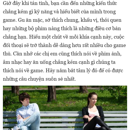
Giờ đây khi tán tỉnh, bạn cần đến những kiến thức
chẳng kém gì kỹ năng và hiểu biết của mình trong
game. Gu ăn mặc, sở thích chung, khẩu vị, thói quen
hay những bộ phim nàng thích là những điều cơ bản
chẳng hạn. Hiểu một chút về mỗi khía cạnh này, cuộc
đối thoại sẽ trở thành dễ dàng hơn rất nhiều cho game
thủ. Cần nhớ các chị em cũng thích nói về phim ảnh,
âm nhạc hay ăn uống chẳng kém cạnh gì chúng ta
thích nói về game. Hãy nắm bắt tâm lý đó để có được
những câu chuyện suôn sẻ nhất.