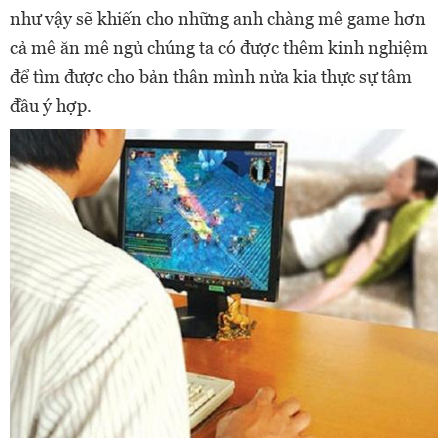
như vậy sẽ khiến cho những anh chàng mê game hơn
cả mê ăn mê ngủ chúng ta có được thêm kinh nghiệm
để tìm được cho bản thân mình nửa kia thực sự tâm
đầu ý hợp.