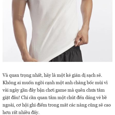
Và quan trọng nhất, hãy là một kẻ giản dị sạch sẽ.
Không ai muốn ngồi cạnh một anh chàng bốc mùi vì
vài ngày gần đây bận chơi game mà quên chưa tắm
giặt đâu! Chỉ cần quan tâm một chút đến dáng vẻ bề
ngoài, cơ hội ghi điểm trong mắt các nàng cũng sẽ cao
hơn rất nhiều đấy.