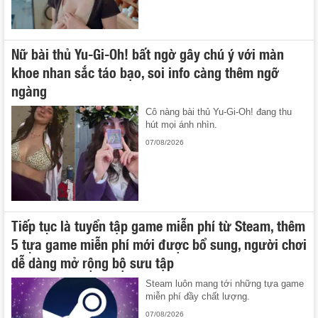
Nữ bài thủ Yu-Gi-Oh! bất ngờ gây chú ý với màn
khoe nhan sắc táo bạo, soi info càng thêm ngỡ
ngàng
Cô nàng bài thủ Yu-Gi-Oh! đang thu
hút mọi ánh nhìn.
07/08/2026
Tiếp tục là tuyển tập game miễn phí từ Steam, thêm
5 tựa game miễn phí mới được bổ sung, người chơi
dễ dàng mở rộng bộ sưu tập
Steam luôn mang tới những tựa game
miễn phí đầy chất lượng.
07/08/2026