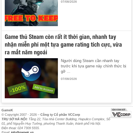
07/08/2026
Game thủ Steam còn rất ít thời gian, nhanh tay
nhận miễn phí một tựa game rating tích cực, vừa
ra mắt năm ngoái
Người dùng Steam cần nhanh tay
trước khi tựa game này chính thức bị
gỡ ...
07/08/2026
GameK
© Copyright 2007 - 2026 –
Công ty Cổ phần VCCorp
TRỤ SỞ HÀ NỘI:
Tầng 22, Tòa nhà Center Building, Hapulico Complex, Số
01, phố Nguyễn Huy Tưởng, phường Thanh Xuân, thành phố Hà Nội.
Điện thoại: 024 7309 5555.
Email:
info@gamek.vn