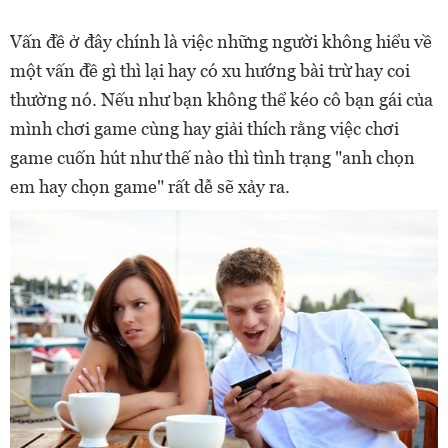
Vấn đề ở đây chính là việc những người không hiểu về
một vấn đề gì thì lại hay có xu hướng bài trừ hay coi
thường nó. Nếu như bạn không thể kéo cô bạn gái của
mình chơi game cùng hay giải thích rằng việc chơi
game cuốn hút như thế nào thì tình trạng "anh chọn
em hay chọn game" rất dễ sẽ xảy ra.