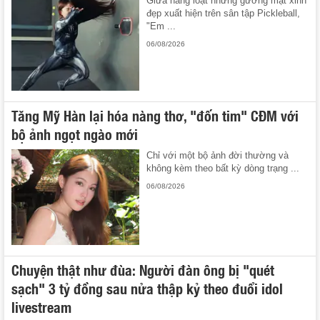
Giữa hàng loạt những gương mặt xinh
đẹp xuất hiện trên sân tập Pickleball,
"Em ...
06/08/2026
Tăng Mỹ Hàn lại hóa nàng thơ, "đốn tim" CĐM với
bộ ảnh ngọt ngào mới
Chỉ với một bộ ảnh đời thường và
không kèm theo bất kỳ dòng trạng ...
06/08/2026
Chuyện thật như đùa: Người đàn ông bị "quét
sạch" 3 tỷ đồng sau nửa thập kỷ theo đuổi idol
livestream