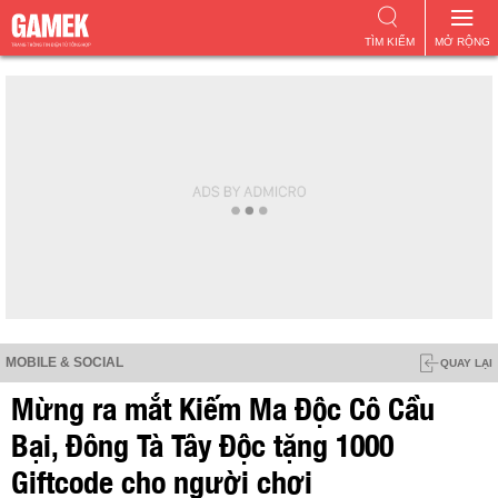
TÌM KIẾM
MỞ RỘNG
MOBILE & SOCIAL
QUAY LẠI
Mừng ra mắt Kiếm Ma Độc Cô Cầu
Bại, Đông Tà Tây Độc tặng 1000
Giftcode cho người chơi