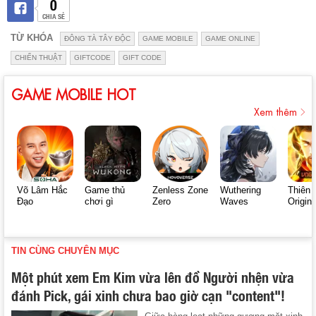
0
CHIA SẺ
TỪ KHÓA
ĐÔNG TÀ TÂY ĐỘC
GAME MOBILE
GAME ONLINE
CHIẾN THUẬT
GIFTCODE
GIFT CODE
GAME MOBILE HOT
Xem thêm
Võ Lâm Hắc
Game thủ
Zenless Zone
Wuthering
Thiên 
Đạo
chơi gì
Zero
Waves
Origin
TIN CÙNG CHUYÊN MỤC
Một phút xem Em Kim vừa lên đồ Người nhện vừa
đánh Pick, gái xinh chưa bao giờ cạn "content"!