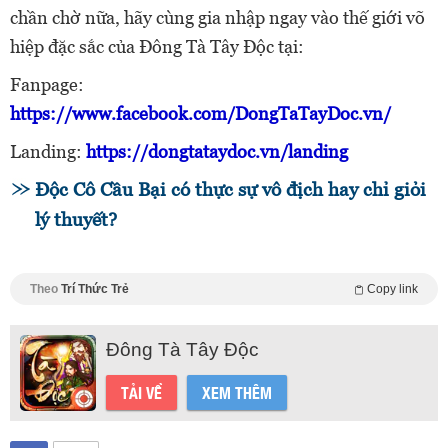
chần chờ nữa, hãy cùng gia nhập ngay vào thế giới võ
hiệp đặc sắc của Đông Tà Tây Độc tại:
Fanpage:
https://www.facebook.com/DongTaTayDoc.vn/
Landing:
https://dongtataydoc.vn/landing
Độc Cô Cầu Bại có thực sự vô địch hay chỉ giỏi
lý thuyết?
Theo
Trí Thức Trẻ
Copy link
Đông Tà Tây Độc
TẢI VỀ
XEM THÊM