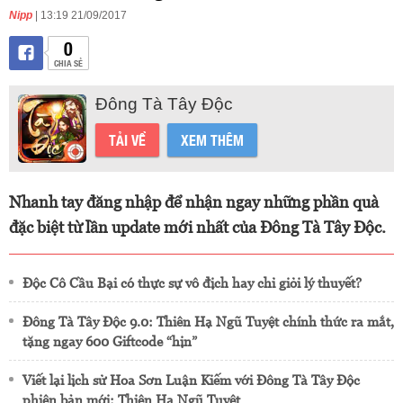
Nipp
| 13:19 21/09/2017
0
CHIA SẺ
Đông Tà Tây Độc
TẢI VỀ
XEM THÊM
Nhanh tay đăng nhập để nhận ngay những phần quà
đặc biệt từ lần update mới nhất của Đông Tà Tây Độc.
Độc Cô Cầu Bại có thực sự vô địch hay chỉ giỏi lý thuyết?
Đông Tà Tây Độc 9.0: Thiên Hạ Ngũ Tuyệt chính thức ra mắt,
tặng ngay 600 Giftcode “hịn”
Viết lại lịch sử Hoa Sơn Luận Kiếm với Đông Tà Tây Độc
phiên bản mới: Thiên Hạ Ngũ Tuyệt