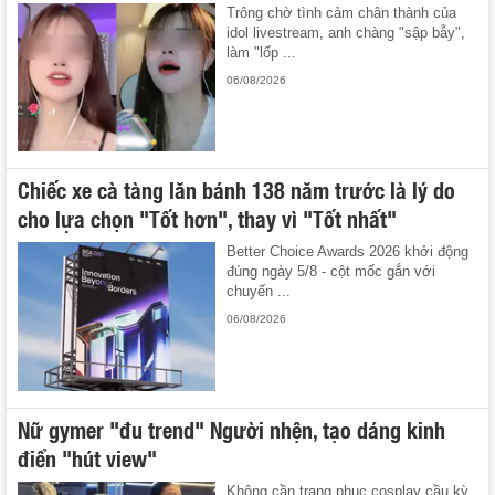
Trông chờ tình cảm chân thành của
idol livestream, anh chàng "sập bẫy",
làm "lốp ...
06/08/2026
Chiếc xe cà tàng lăn bánh 138 năm trước là lý do
cho lựa chọn "Tốt hơn", thay vì "Tốt nhất"
Better Choice Awards 2026 khởi động
đúng ngày 5/8 - cột mốc gắn với
chuyến ...
06/08/2026
Nữ gymer "đu trend" Người nhện, tạo dáng kinh
điển "hút view"
Không cần trang phục cosplay cầu kỳ,