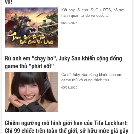
Vũ!
Kết hợp lối chơi SLG + RTS, hỗ trợ
hành quân tự do và quốc ...
06/08/2026
Rủ anh em "chạy bo", Juky San khiến cộng đồng
game thủ "phát sốt"
Ca sĩ Juky San đang khiến anh em
game thủ vô cùng thích thú.
05/08/2026
Chiêm ngưỡng mô hình giới hạn của Tifa Lockhart:
Chỉ 99 chiếc trên toàn thế giới, sở hữu mức giá gây