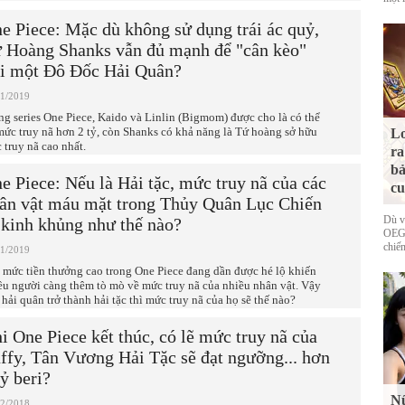
e Piece: Mặc dù không sử dụng trái ác quỷ,
 Hoàng Shanks vẫn đủ mạnh để "cân kèo"
i một Đô Đốc Hải Quân?
01/2019
ng series One Piece, Kaido và Linlin (Bigmom) được cho là có thể
mức truy nã hơn 2 tỷ, còn Shanks có khả năng là Tứ hoàng sở hữu
Lo
 truy nã cao nhất.
ra
bả
e Piece: Nếu là Hải tặc, mức truy nã của các
cu
ân vật máu mặt trong Thủy Quân Lục Chiến
Dù v
 kinh khủng như thế nào?
OEG 
chiếm
01/2019
 mức tiền thưởng cao trong One Piece đang dần được hé lộ khiến
ều người càng thêm tò mò về mức truy nã của nhiều nhân vật. Vậy
 hải quân trở thành hải tặc thì mức truy nã của họ sẽ thế nào?
i One Piece kết thúc, có lẽ mức truy nã của
ffy, Tân Vương Hải Tặc sẽ đạt ngưỡng... hơn
tỷ beri?
Nữ
12/2018