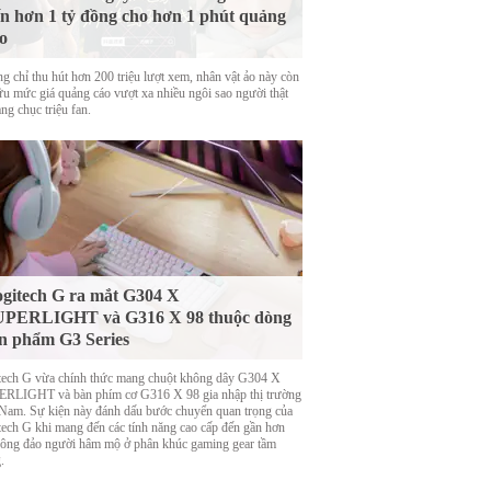
n hơn 1 tỷ đồng cho hơn 1 phút quảng
o
g chỉ thu hút hơn 200 triệu lượt xem, nhân vật ảo này còn
ữu mức giá quảng cáo vượt xa nhiều ngôi sao người thật
ng chục triệu fan.
gitech G ra mắt G304 X
UPERLIGHT và G316 X 98 thuộc dòng
n phẩm G3 Series
tech G vừa chính thức mang chuột không dây G304 X
RLIGHT và bàn phím cơ G316 X 98 gia nhập thị trường
 Nam. Sự kiện này đánh dấu bước chuyển quan trọng của
tech G khi mang đến các tính năng cao cấp đến gần hơn
đông đảo người hâm mộ ở phân khúc gaming gear tầm
.