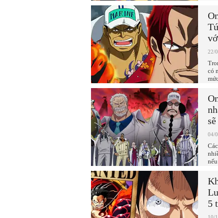
On
Tứ
vớ
22/
Tro
có 
mức
On
nh
sẽ
04/
Các
nhi
nếu
Kh
Lu
5 
10/