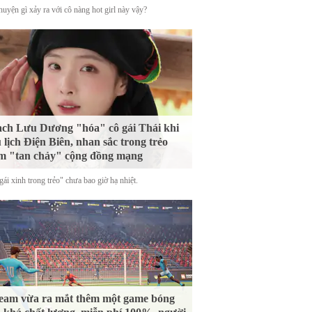
uyện gì xảy ra với cô nàng hot girl này vậy?
ch Lưu Dương "hóa" cô gái Thái khi
 lịch Điện Biên, nhan sắc trong trẻo
m "tan chảy" cộng đồng mạng
ái xinh trong trẻo" chưa bao giờ hạ nhiệt.
eam vừa ra mắt thêm một game bóng