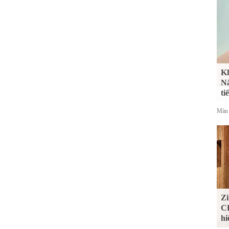
Kh
Nắ
ti
Màn 
Zi
CĐ
hi