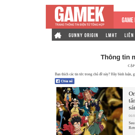
GAME 
GUNNY ORIGIN
LMHT
LIÊN
Thông tin 
CẬP
Bạn thích các tin tức trong chủ đề này? Hãy bình luận, g
On
tă
sá
06/
Sau
Rơm