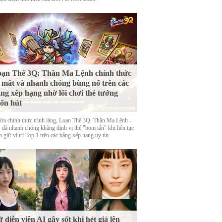
ạn Thế 3Q: Thần Ma Lệnh chính thức
 mắt và nhanh chóng bùng nổ trên các
ng xếp hạng nhờ lối chơi thẻ tướng
ốn hút
ừa chính thức trình làng, Loạn Thế 3Q: Thần Ma Lệnh -
đã nhanh chóng khẳng định vị thế "bom tấn" khi liên tục
 giữ vị trí Top 1 trên các bảng xếp hạng uy tín.
 diễn viên AI gây sốt khi hét giá lên