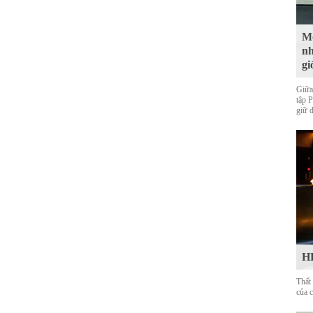
Mộ
nh
gi
Giữa
tập 
giữ 
HL
Thất
của 