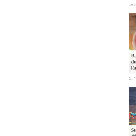
Có ch
Bạ
du
là
Gu "g
St