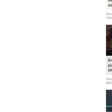
đá
dù
Các 
với t
Bo
gi
ti
Tựa 
không