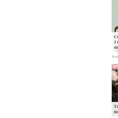
Cô
3 
si
Ai nấ
Tă
ti