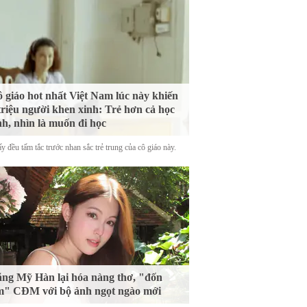
 giáo hot nhất Việt Nam lúc này khiến
triệu người khen xinh: Trẻ hơn cả học
nh, nhìn là muốn đi học
y đều tấm tắc trước nhan sắc trẻ trung của cô giáo này.
ng Mỹ Hàn lại hóa nàng thơ, "đốn
m" CĐM với bộ ảnh ngọt ngào mới