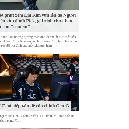
t phút xem Em Kim vừa lên đồ Người
ện vừa đánh Pick, gái xinh chưa bao
ờ cạn "content"!
 hàng loạt những gương mặt xinh đẹp xuất hiện trên sân
Pickleball, "Em Kim say hi" hay Nàng Kim luôn là cái tên
được độ hot đỉnh cao mỗi khi xuất hiện.
E nối tiếp vấn đề của chính Gen.G
 bại trước Gen.G còn khiến HLE "kế thừa" luôn vấn đề
cựu vương MSI.