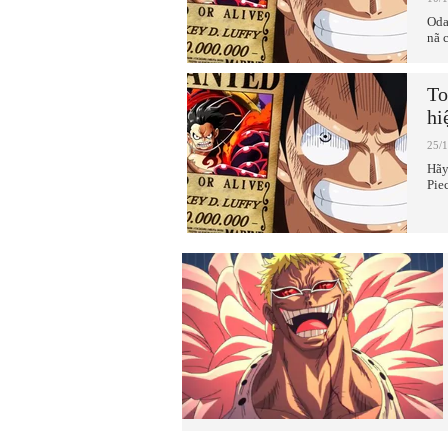
Oda
nã 
To
hi
25/
Hãy
Pie