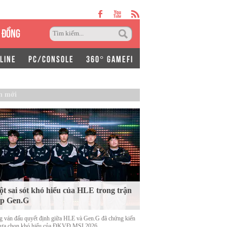
 ĐỒNG
LINE
PC/CONSOLE
360° GAMEFI
n mới
t sai sót khó hiểu của HLE trong trận
ặp Gen.G
g ván đấu quyết định giữa HLE và Gen.G đã chứng kiến
lựa chọn khó hiểu của ĐKVĐ MSI 2026.