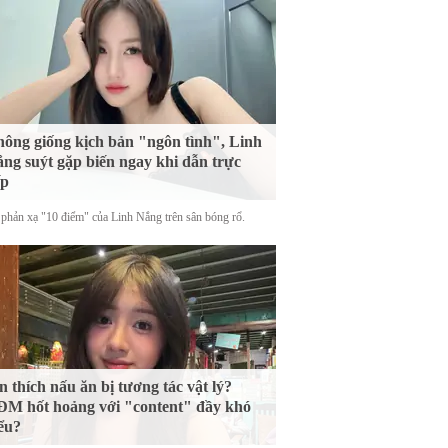
ông giống kịch bản "ngôn tình", Linh
ng suýt gặp biến ngay khi dẫn trực
ếp
phản xạ "10 điểm" của Linh Nắng trên sân bóng rổ.
n thích nấu ăn bị tương tác vật lý?
M hốt hoảng với "content" đầy khó
ểu?