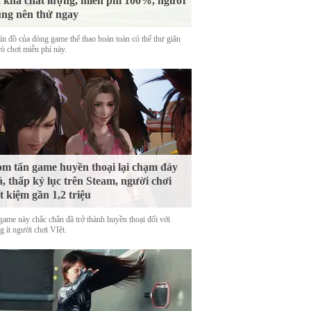
 khá chất lượng, miễn phí 100%, người
ng nên thử ngay
tín đồ của dòng game thể thao hoàn toàn có thể thư giãn
rò chơi miễn phí này.
m tấn game huyền thoại lại chạm đáy
á, thấp kỷ lục trên Steam, người chơi
ết kiệm gần 1,2 triệu
game này chắc chắn đã trở thành huyền thoại đối với
 ít người chơi VIệt.