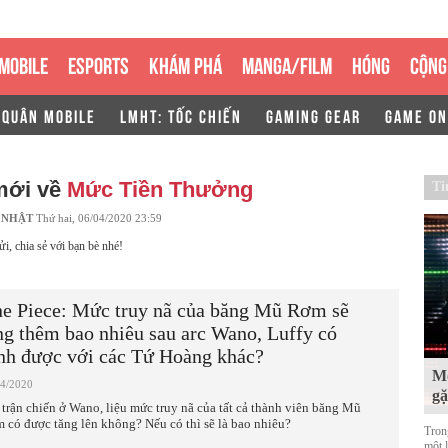
MOBILE
ESPORTS
KHÁM PHÁ
MANGA/FILM
HÓNG
CỘNG
 QUÂN MOBILE
LMHT: TỐC CHIẾN
GAMING GEAR
GAME ON
mới về
Mức Tiền Thưởng
Ti
 NHẬT
Thứ hai, 06/04/2020 23:59
ửi, chia sẻ với bạn bè nhé!
e Piece: Mức truy nã của băng Mũ Rơm sẽ
ng thêm bao nhiêu sau arc Wano, Luffy có
nh được với các Tứ Hoàng khác?
Mộ
04/2020
g
 trận chiến ở Wano, liệu mức truy nã của tất cả thành viên băng Mũ
 có được tăng lên không? Nếu có thì sẽ là bao nhiêu?
Tron
một 