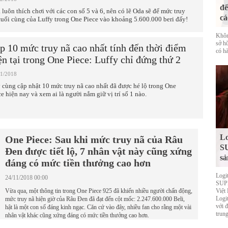
đế
 luôn thích chơi với các con số 5 và 6, nên có lẽ Oda sẽ để mức truy
cá
cuối cùng của Luffy trong One Piece vào khoảng 5.600.000 beri đấy!
Khôn
sở h
p 10 mức truy nã cao nhất tính đến thời điểm
có hà
ện tại trong One Piece: Luffy chỉ đứng thứ 2
11/2018
 cùng cập nhật 10 mức truy nã cao nhất đã được hé lộ trong One
ce hiện nay và xem ai là người nắm giữ vị trí số 1 nào.
Lo
One Piece: Sau khi mức truy nã của Râu
S
Đen được tiết lộ, 7 nhân vật này cũng xứng
sả
đáng có mức tiền thưởng cao hơn
Logi
24/11/2018 00:00
SUPE
Vừa qua, một thông tin trong One Piece 925 đã khiến nhiều người chấn động,
Việt
Logi
mức truy nã hiện giờ của Râu Đen đã đạt đến cột mốc: 2.247.600.000 Beli,
với 
hật là một con số đáng kinh ngạc. Căn cứ vào đây, nhiều fan cho rằng một vài
trung
nhân vật khác cũng xứng đáng có mức tiền thưởng cao hơn.