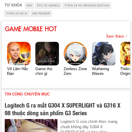
TỪ KHÓA
MSI
RTX 50 SERIES
TITAN 18 HX DRAGON EDITION
TITAN 18 HX AI
MSI RAIDER
GAME MOBILE HOT
Xem thêm
Võ Lâm Hắc
Game thủ
Zenless Zone
Wuthering
Thiên 
Đạo
chơi gì
Zero
Waves
Origin
TIN CÙNG CHUYÊN MỤC
Logitech G ra mắt G304 X SUPERLIGHT và G316 X
98 thuộc dòng sản phẩm G3 Series
Logitech G vừa chính thức mang
chuột không dây G304 X