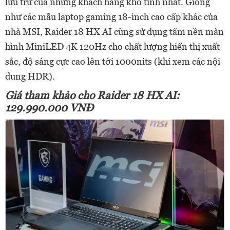
lưu trữ của những khách hàng khó tính nhất. Giống
như các mẫu laptop gaming 18-inch cao cấp khác của
nhà MSI, Raider 18 HX AI cũng sử dụng tấm nền màn
hình MiniLED 4K 120Hz cho chất lượng hiển thị xuất
sắc, độ sáng cực cao lên tới 1000nits (khi xem các nội
dung HDR).
Giá tham kh
ả
o cho
Raider
18 HX AI:
129
.990.000 VNĐ