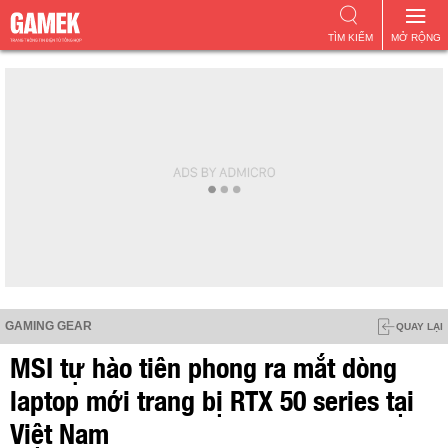
TÌM KIẾM
MỞ RỘNG
GAMING GEAR
QUAY LẠI
MSI tự hào tiên phong ra mắt dòng
laptop mới trang bị RTX 50 series tại
Việt Nam