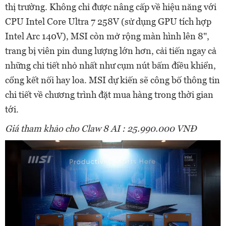
thị trường. Không chỉ được nâng cấp về hiệu năng với
CPU Intel Core Ultra 7 258V (sử dụng GPU tích hợp
Intel Arc 140V), MSI còn mở rộng màn hình lên 8",
trang bị viên pin dung lượng lớn hơn, cải tiến ngay cả
những chi tiết nhỏ nhất như cụm nút bấm điều khiển,
cổng kết nối hay loa. MSI dự kiến sẽ công bố thông tin
chi tiết về chương trình đặt mua hàng trong thời gian
tới.
Giá tham kh
ả
o cho
Claw 8 AI
:
25
.990.000 VNĐ