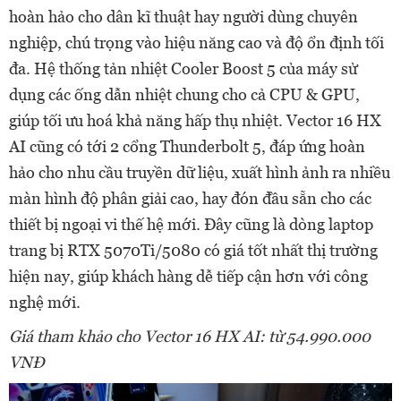
hoàn hảo cho dân kĩ thuật hay người dùng chuyên
nghiệp, chú trọng vào hiệu năng cao và độ ổn định tối
đa. Hệ thống tản nhiệt Cooler Boost 5 của máy sử
dụng các ống dẫn nhiệt chung cho cả CPU & GPU,
giúp tối ưu hoá khả năng hấp thụ nhiệt. Vector 16 HX
AI cũng có tới 2 cổng Thunderbolt 5, đáp ứng hoàn
hảo cho nhu cầu truyền dữ liệu, xuất hình ảnh ra nhiều
màn hình độ phân giải cao, hay đón đầu sẵn cho các
thiết bị ngoại vi thế hệ mới. Đây cũng là dòng laptop
trang bị RTX 5070Ti/5080 có giá tốt nhất thị trường
hiện nay, giúp khách hàng dễ tiếp cận hơn với công
nghệ mới.
Giá tham kh
ả
o cho
Vector
1
6
HX AI:
từ 54
.990.000
VNĐ