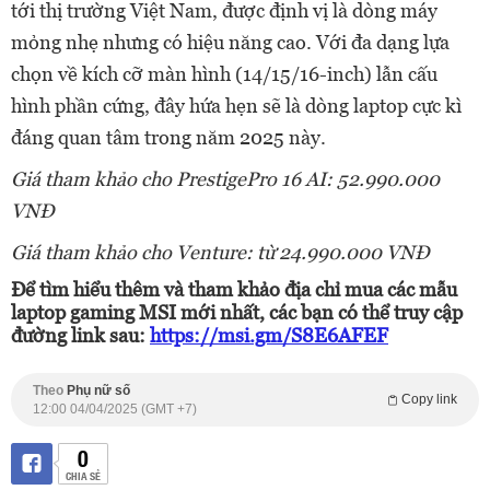
tới thị trường Việt Nam, được định vị là dòng máy
mỏng nhẹ nhưng có hiệu năng cao. Với đa dạng lựa
chọn về kích cỡ màn hình (14/15/16-inch) lẫn cấu
hình phần cứng, đây hứa hẹn sẽ là dòng laptop cực kì
đáng quan tâm trong năm 2025 này.
Giá tham kh
ả
o cho
PrestigePro 16 AI
:
52
.990.000
VNĐ
Giá tham kh
ả
o cho
Venture
:
từ
24
.990.000 VNĐ
Để tìm hiểu thêm và tham khảo địa chỉ mua các mẫu
laptop gaming MSI mới nhất, các bạn có thể truy cập
đường link sau:
https://msi.gm/S8E6AFEF
Theo
Phụ nữ số
Copy link
12:00 04/04/2025 (GMT +7)
0
CHIA SẺ