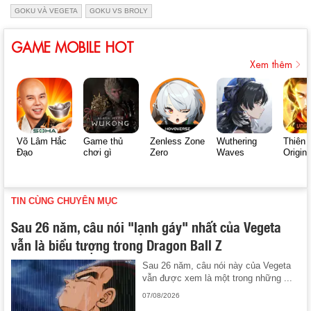
GOKU VÀ VEGETA
GOKU VS BROLY
GAME MOBILE HOT
Xem thêm
Võ Lâm Hắc
Game thủ
Zenless Zone
Wuthering
Thiên 
Đạo
chơi gì
Zero
Waves
Origin
TIN CÙNG CHUYÊN MỤC
Sau 26 năm, câu nói "lạnh gáy" nhất của Vegeta
vẫn là biểu tượng trong Dragon Ball Z
Sau 26 năm, câu nói này của Vegeta
vẫn được xem là một trong những ...
07/08/2026