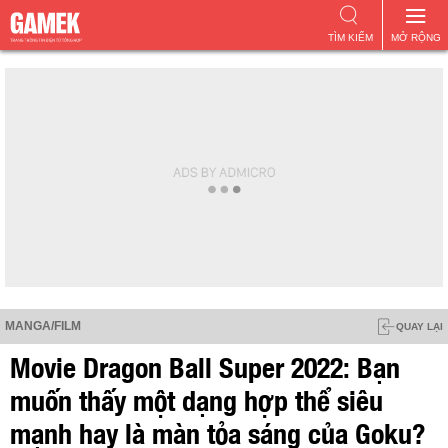
TÌM KIẾM
MỞ RỘNG
MANGA/FILM
QUAY LẠI
Movie Dragon Ball Super 2022: Bạn
muốn thấy một dạng hợp thể siêu
mạnh hay là màn tỏa sáng của Goku?