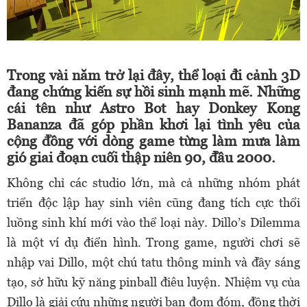
Trong vài năm trở lại đây, thể loại đi cảnh 3D
đang chứng kiến sự hồi sinh mạnh mẽ. Những
cái tên như Astro Bot hay Donkey Kong
Bananza đã góp phần khơi lại tình yêu của
cộng đồng với dòng game từng làm mưa làm
gió giai đoạn cuối thập niên 90, đầu 2000.
Không chỉ các studio lớn, mà cả những nhóm phát
triển độc lập hay sinh viên cũng đang tích cực thổi
luồng sinh khí mới vào thể loại này. Dillo’s Dilemma
là một ví dụ điển hình. Trong game, người chơi sẽ
nhập vai Dillo, một chú tatu thông minh và đầy sáng
tạo, sở hữu kỹ năng pinball điêu luyện. Nhiệm vụ của
Dillo là giải cứu những người bạn đom đóm, đồng thời