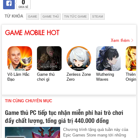
0
CHIA SẺ
TỪ KHÓA
GAME
GAME THỦ
TIN TỨC GAME
STEAM
GAME MOBILE HOT
Xem thêm
Võ Lâm Hắc
Game thủ
Zenless Zone
Wuthering
Thiên 
Đạo
chơi gì
Zero
Waves
Origin
TIN CÙNG CHUYÊN MỤC
Game thủ PC tiếp tục nhận miễn phí hai trò chơi
đầy chất lượng, tổng giá trị 440.000 đồng
Chương trình tặng quà tuần này của
Epic Games Store mang tới những