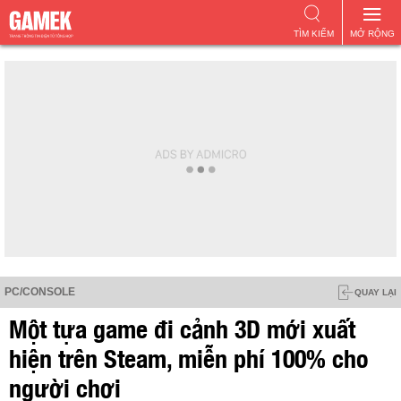
TÌM KIẾM
MỞ RỘNG
PC/CONSOLE
QUAY LẠI
Một tựa game đi cảnh 3D mới xuất
hiện trên Steam, miễn phí 100% cho
người chơi