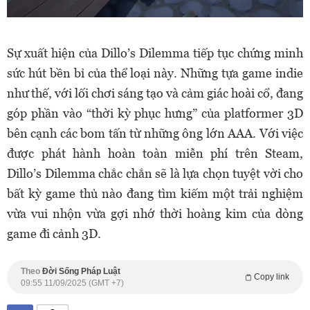
Sự xuất hiện của Dillo’s Dilemma tiếp tục chứng minh
sức hút bền bỉ của thể loại này. Những tựa game indie
như thế, với lối chơi sáng tạo và cảm giác hoài cổ, đang
góp phần vào “thời kỳ phục hưng” của platformer 3D
bên cạnh các bom tấn từ những ông lớn AAA. Với việc
được phát hành hoàn toàn miễn phí trên Steam,
Dillo’s Dilemma chắc chắn sẽ là lựa chọn tuyệt vời cho
bất kỳ game thủ nào đang tìm kiếm một trải nghiệm
vừa vui nhộn vừa gợi nhớ thời hoàng kim của dòng
game đi cảnh 3D.
Theo
Đời Sống Pháp Luật
Copy link
09:55 11/09/2025 (GMT +7)