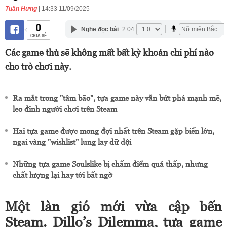
Tuấn Hưng
| 14:33 11/09/2025
0
Nghe đọc bài
2:04
CHIA SẺ
Các game thủ sẽ không mất bất kỳ khoản chi phí nào
cho trò chơi này.
Ra mắt trong "tâm bão", tựa game này vẫn bứt phá mạnh mẽ,
leo đỉnh người chơi trên Steam
Hai tựa game được mong đợi nhất trên Steam gặp biến lớn,
ngai vàng "wishlist" lung lay dữ dội
Những tựa game Soulslike bị chấm điểm quá thấp, nhưng
chất lượng lại hay tới bất ngờ
Một làn gió mới vừa cập bến
Steam. Dillo’s Dilemma, tựa game