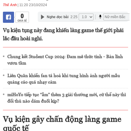
Thế Anh
| 11:20 23/10/2024
0
Nghe đọc bài
2:25
CHIA SẺ
Vụ kiện tụng này đang khiến làng game thế giới phải
lắc đầu hoài nghi.
Chung kết Student Cup 2024: Đam mê thức tỉnh - Bản lĩnh
vươn tầm
Liên Quân khiến fan tá hoả khi tung hình ảnh người mẫu
quảng cáo quá nhạy cảm
miHoYo tiếp tục “ẵm” thêm 3 giải thưởng mới, cứ thế này thì
đối thủ nào dám đuổi kịp?
Vụ kiện gây chấn động làng game
quốc tế