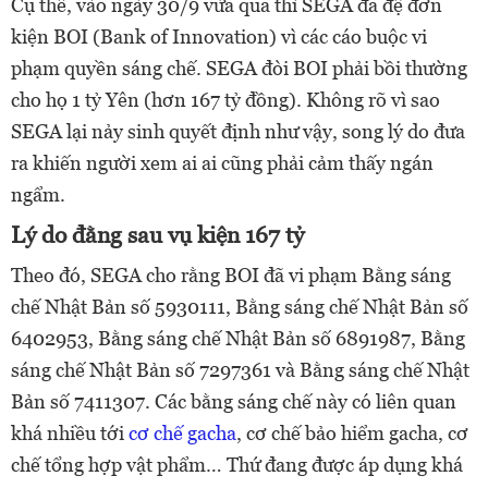
Cụ thể, vào ngày 30/9 vừa qua thì SEGA đã đệ đơn
kiện BOI (Bank of Innovation) vì các cáo buộc vi
phạm quyền sáng chế. SEGA đòi BOI phải bồi thường
cho họ 1 tỷ Yên (hơn 167 tỷ đồng). Không rõ vì sao
SEGA lại nảy sinh quyết định như vậy, song lý do đưa
ra khiến người xem ai ai cũng phải cảm thấy ngán
ngẩm.
Lý do đằng sau vụ kiện 167 tỷ
Theo đó, SEGA cho rằng BOI đã vi phạm Bằng sáng
chế Nhật Bản số 5930111, Bằng sáng chế Nhật Bản số
6402953, Bằng sáng chế Nhật Bản số 6891987, Bằng
sáng chế Nhật Bản số 7297361 và Bằng sáng chế Nhật
Bản số 7411307. Các bằng sáng chế này có liên quan
khá nhiều tới
cơ chế gacha
, cơ chế bảo hiểm gacha, cơ
chế tổng hợp vật phẩm… Thứ đang được áp dụng khá