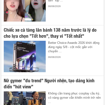
làm "lốp ...
06/08/2026
Chiếc xe cà tàng lăn bánh 138 năm trước là lý do
cho lựa chọn "Tốt hơn", thay vì "Tốt nhất"
Better Choice Awards 2026 khởi động
đúng ngày 5/8 - cột mốc gắn với
chuyến ...
06/08/2026
Nữ gymer "đu trend" Người nhện, tạo dáng kinh
điển "hút view"
Không cần trang phục cosplay cầu kỳ,
cô nàng gymer vẫn khiến mình trở nên
...