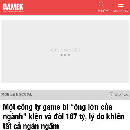
TÌM KIẾM
MỞ RỘNG
MOBILE & SOCIAL
QUAY LẠI
Một công ty game bị “ông lớn của
ngành” kiện và đòi 167 tỷ, lý do khiến
tất cả ngán ngẩm