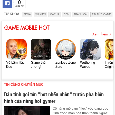
0
CHIA SẺ
TỪ KHÓA
SEGA
VỤ KIỆN
GACHA
CĐM
TRANH CÃI
TIN TỨC GAME
GAME MOBILE HOT
Xem thêm
Võ Lâm Hắc
Game thủ
Zenless Zone
Wuthering
Thiên 
Đạo
chơi gì
Zero
Waves
Origin
TIN CÙNG CHUYÊN MỤC
Dân tình gọi tên "hot nhền nhện" trước pha biến
hình của nàng hot gymer
Cô nàng mê gym "flex" vóc dáng cực
đỉnh trong màn hóa thân thành Người