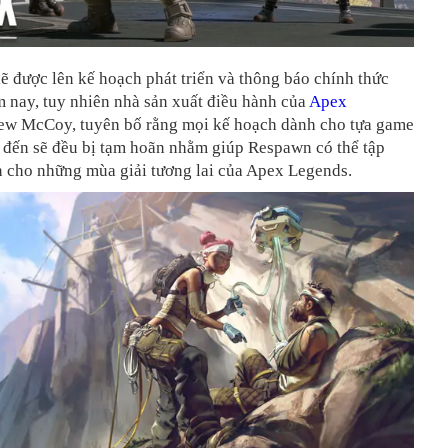
ẽ được lên kế hoạch phát triển và thông báo chính thức
 nay, tuy nhiên nhà sản xuất điều hành của
Apex
rew McCoy, tuyên bố rằng mọi kế hoạch dành cho tựa game
p đến sẽ đều bị tạm hoãn nhằm giúp Respawn có thể tập
n cho những mùa giải tương lai của Apex Legends.