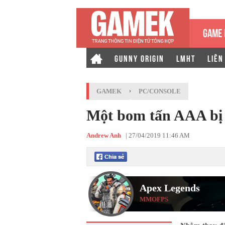
GAME 
GUNNY ORIGIN
LMHT
LIÊN
GAMEK
›
PC/CONSOLE
Một bom tấn AAA bị 
Andrew Anh
|
27/04/2019 11:46 AM
Apex Legends
MMOFPS