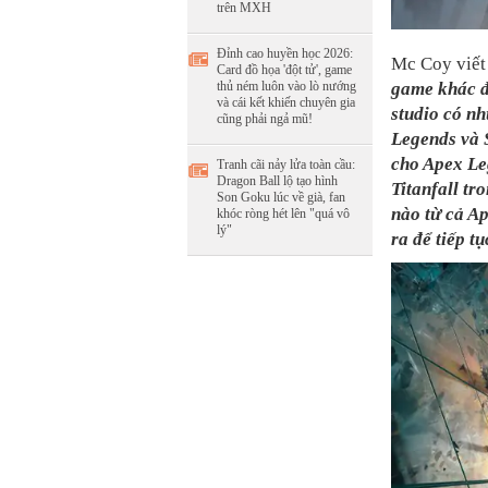
trên MXH
Đỉnh cao huyền học 2026:
Mc Coy viết
Card đồ họa 'đột tử', game
thủ ném luôn vào lò nướng
game khác đ
và cái kết khiến chuyên gia
studio có n
cũng phải ngả mũ!
Legends và S
cho Apex Leg
Tranh cãi nảy lửa toàn cầu:
Dragon Ball lộ tạo hình
Titanfall tr
Son Goku lúc về già, fan
nào từ cả Ap
khóc ròng hét lên "quá vô
lý"
ra để tiếp t