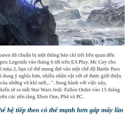
pawn đã chuẩn bị một thông báo chi tiết liên quan đến
pex Legends vào tháng 6 tới trên EA Play. Mc Coy cho
i mùa 2, bạn có thể mong đợi vào một chế độ Battle Pass
i dung ý nghĩa hơn, nhiều nhân vật với sẽ được giới thiệu
 của những vũ khí mới,.. ". Song hành với việc này,
iến sẽ ra mắt Star Wars Jedi: Fallen Order vào 15 tháng
trên các nền tảng Xbox One, PS4 và PC.
hế hệ tiếp theo có thể mạnh hơn gấp mấy lần