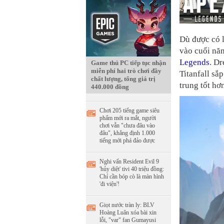
Dù được có l
vào cuối năm
Legends
. D
Game thủ PC tiếp tục nhận
miễn phí hai trò chơi đầy
Titanfall sắ
chất lượng, tổng giá trị
trung tốt hơ
440.000 đồng
Chơi 205 tiếng game siêu
phẩm mới ra mắt, người
chơi vẫn "chưa đâu vào
đâu", khẳng định 1.000
tiếng mới phá đảo được
Nghi vấn Resident Evil 9
'hủy diệt' tivi 40 triệu đồng:
Chỉ cần bóp cò là màn hình
'đi viện'!
Giọt nước tràn ly: BLV
Hoàng Luân xóa bài xin
lỗi, "var" fan Gumayusi