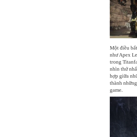
Một điều bất
như Apex Leg
trong Titanf
nhìn thứ nhấ
hợp giữa nh
thành những
game.