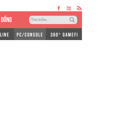
 ĐỒNG
LINE
PC/CONSOLE
360° GAMEFI