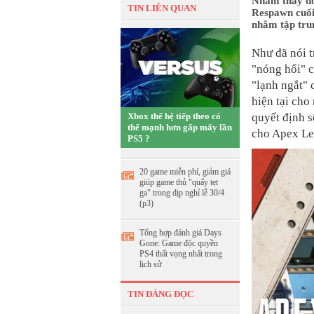
Nhằm thay đổi
TIN LIÊN QUAN
Respawn cuối 
nhằm tập tru
Như đã nói t
"nóng hổi" c
"lạnh ngắt" 
hiện tại cho
Xbox thế hệ tiếp theo có
quyết định s
thể mạnh hơn gấp mấy lần
cho Apex Le
PS5 ?
20 game miễn phí, giảm giá
giúp game thủ "quẩy tẹt
ga" trong dịp nghỉ lễ 30/4
(p3)
Tổng hợp đánh giá Days
Gone: Game độc quyền
PS4 thất vọng nhất trong
lịch sử
TIN ĐÁNG ĐỌC