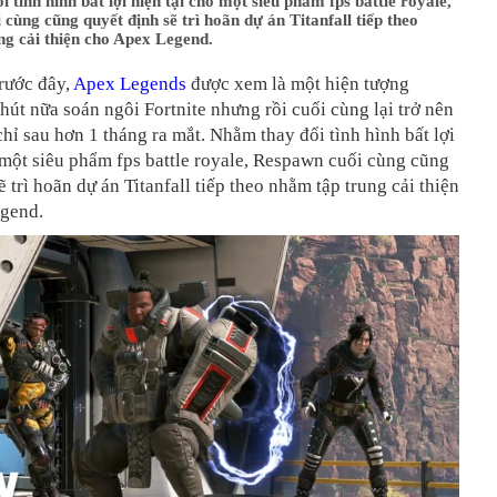
 tình hình bất lợi hiện tại cho một siêu phẩm fps battle royale,
cùng cũng quyết định sẽ trì hoãn dự án Titanfall tiếp theo
ng cải thiện cho Apex Legend.
rước đây,
Apex Legends
được xem là một hiện tượng
hút nữa soán ngôi Fortnite nhưng rồi cuối cùng lại trở nên
chỉ sau hơn 1 tháng ra mắt. Nhằm thay đổi tình hình bất lợi
 một siêu phẩm fps battle royale, Respawn cuối cùng cũng
ẽ trì hoãn dự án Titanfall tiếp theo nhằm tập trung cải thiện
gend.