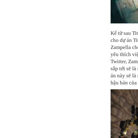
Kể từ sau Ti
cho dự án T
Zampella cho
yêu thích vi
Twitter, Zam
sắp tới sẽ l
án này sẽ là
hậu bản của 