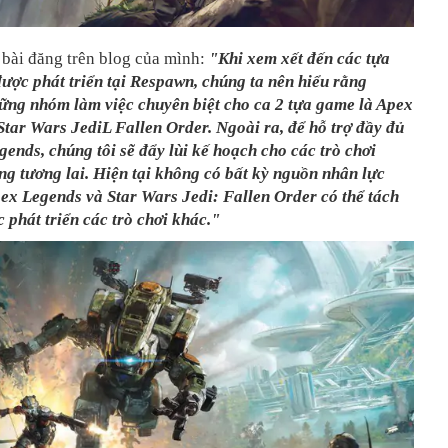
 bài đăng trên blog của mình:
"Khi xem xết đến các tựa
ược phát triển tại Respawn, chúng ta nên hiểu rằng
hững nhóm làm việc chuyên biệt cho ca 2 tựa game là Apex
tar Wars JediL Fallen Order. Ngoài ra, để hỗ trợ đầy đủ
ends, chúng tôi sẽ đẩy lùi kế hoạch cho các trò chơi
ong tương lai. Hiện tại không có bất kỳ nguồn nhân lực
ex Legends và Star Wars Jedi: Fallen Order có thể tách
ục phát triển các trò chơi khác."