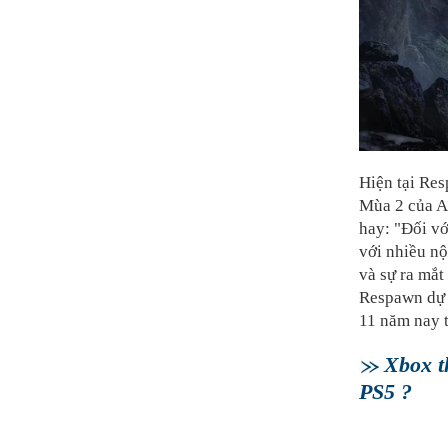
Hiện tại Res
Mùa 2 của A
hay: "Đối vớ
với nhiều nộ
và sự ra mắt
Respawn dự k
11 năm nay 
Xbox t
PS5 ?