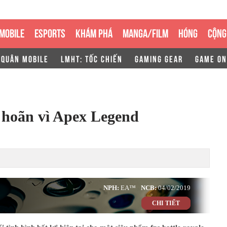
MOBILE
ESPORTS
KHÁM PHÁ
MANGA/FILM
HÓNG
CỘNG
 QUÂN MOBILE
LMHT: TỐC CHIẾN
GAMING GEAR
GAME ON
hoãn vì Apex Legend
NPH:
EA™
NCB:
04/02/2019
CHI TIẾT